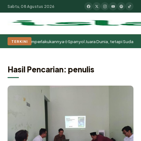
Sabtu, 08 Agustus 2026
◆
a Kita Memperlakukannya
Spanyol Juara Dunia, tetapi Sudah Berabad-a
TERKINI
Populer:
Moderasi Beragama
Khutbah Jumat
Pesantren
Tokoh Isla
Hasil Pencarian: penulis