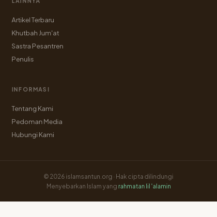
LAINNYA
Artikel Terbaru
Khutbah Jum'at
Sastra Pesantren
Penulis
INFORMASI
Tentang Kami
Pedoman Media
Hubungi Kami
© 2026 islamsantun.org · Hak cipta dilindungi
Menyebarkan Islam yang
rahmatan lil 'alamin