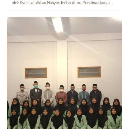
oleh Syekh al-Akbar Muhyiddin Ibn ‘Arabi. Penulisan karya…