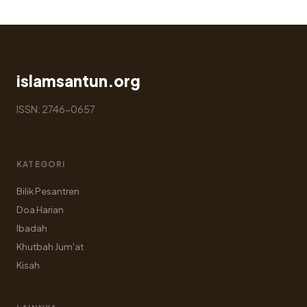
pos
islamsantun.org
ISSN: 2746-0657
KATEGORI
Bilik Pesantren
Doa Harian
Ibadah
Khutbah Jum'at
Kisah