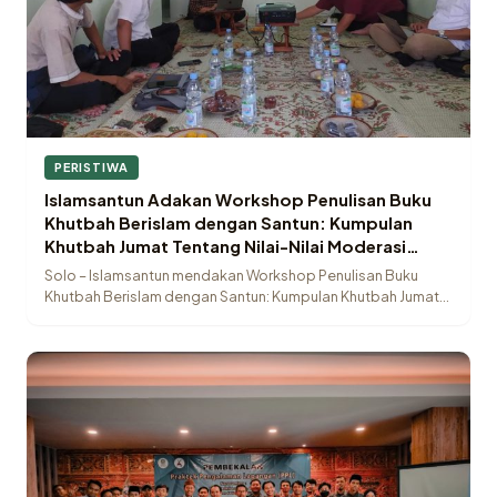
PERISTIWA
Islamsantun Adakan Workshop Penulisan Buku
Khutbah Berislam dengan Santun: Kumpulan
Khutbah Jumat Tentang Nilai-Nilai Moderasi
Beragama
Solo – Islamsantun mendakan Workshop Penulisan Buku
Khutbah Berislam dengan Santun: Kumpulan Khutbah Jumat
Tentang…