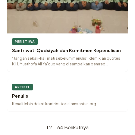
PERISTIWA
Santriwati Qudsiyah dan Komitmen Kepenulisan
“Jangan sekali-kali mati sebelum menulis”, demikian quotes
K.H. Musthofa Ali Ya’qub yang disampaikan pemred
islamsantun.org,…
ARTIKEL
Penulis
Kenali lebih dekat kontributor islamsantun.org
1
2
…
64
Berikutnya
Paginasi