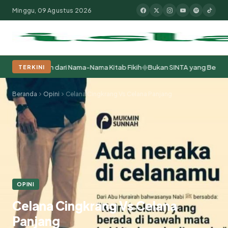
Minggu, 09 Agustus 2026
◆
esantren dari Nama-Nama Kitab Fikih
Bukan SINTA yang Bermasalah, ta
TERKINI
Populer:
Moderasi Beragama
Khutbah Jumat
Pesantren
Tokoh Isla
Beranda
Opini
Celana Cingkrang Vs Celana Panjang
OPINI
Celana Cingkrang Vs Celana
Panjang