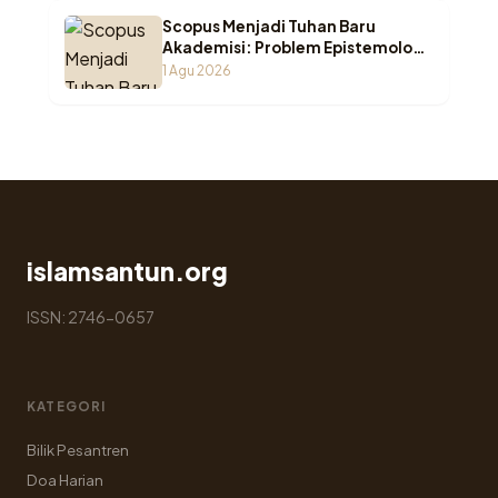
Scopus Menjadi Tuhan Baru
Akademisi: Problem Epistemologi
ketika Wasā’il Berubah Menjadi
1 Agu 2026
Maqāṣid
islamsantun.org
ISSN: 2746-0657
KATEGORI
Bilik Pesantren
Doa Harian