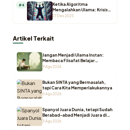
Ketika Algoritma
#4
Mengalahkan Ulama: Krisis
Otoritas Keagamaan di
27 Des 2025
Ruang Digital
Artikel Terkait
Jangan Menjadi Ulama Instan:
Membaca Filsafat Belajar
Pesantren dari Nama-Nama Kitab
9 Agu 2026
Fikih
Bukan SINTA yang Bermasalah,
tapi Cara Kita Memperlakukannya
5 Agu 2026
Spanyol Juara Dunia, tetapi Sudah
Berabad-abad Menjadi Juara di
Pesantren Indonesia
3 Agu 2026