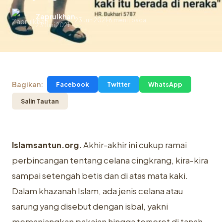
Zaprulkhan
23 Jun 2021
6 menit baca
.
23 Juni 2021
Bagikan:
Facebook
Twitter
WhatsApp
Salin Tautan
Islamsantun.org.
Akhir-akhir ini cukup ramai
perbincangan tentang celana cingkrang, kira-kira
sampai setengah betis dan di atas mata kaki.
Dalam khazanah Islam, ada jenis celana atau
sarung yang disebut dengan isbal, yakni
memanjangkan pakaian hingga terseret di tanah.