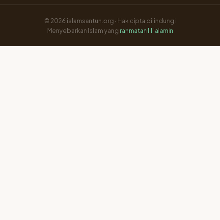
© 2026 islamsantun.org · Hak cipta dilindungi
Menyebarkan Islam yang
rahmatan lil 'alamin