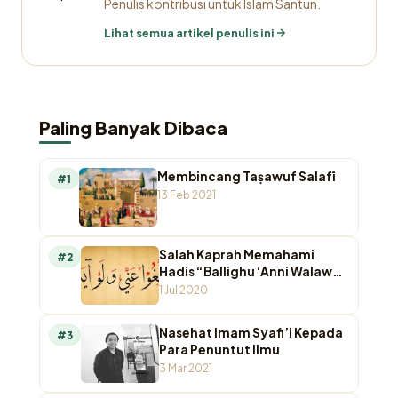
Penulis kontribusi untuk Islam Santun.
Lihat semua artikel penulis ini
Paling Banyak Dibaca
Membincang Taṣawuf Salafī
#1
13 Feb 2021
Salah Kaprah Memahami
#2
Hadis “Ballighu ‘Anni Walaw
Ayah”
1 Jul 2020
Nasehat Imam Syafi’i Kepada
#3
Para Penuntut Ilmu
3 Mar 2021