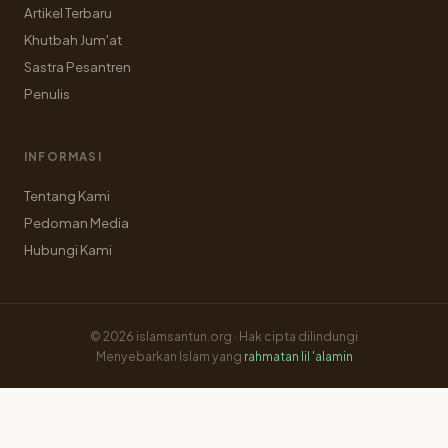
Artikel Terbaru
Khutbah Jum'at
Sastra Pesantren
Penulis
INFORMASI
Tentang Kami
Pedoman Media
Hubungi Kami
© 2026 islamsantun.org · Hak cipta dilindungi
Menyebarkan Islam yang
rahmatan lil 'alamin