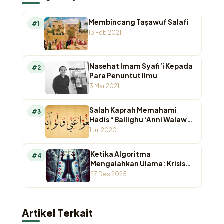
Membincang Taṣawuf Salafī
#1
13 Feb 2021
Nasehat Imam Syafi’i Kepada
#2
Para Penuntut Ilmu
3 Mar 2021
Salah Kaprah Memahami
#3
Hadis “Ballighu ‘Anni Walaw
Ayah”
1 Jul 2020
Ketika Algoritma
#4
Mengalahkan Ulama: Krisis
Otoritas Keagamaan di
27 Des 2025
Ruang Digital
Artikel Terkait