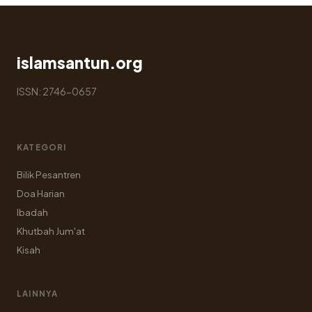
islamsantun.org
ISSN: 2746-0657
KATEGORI
Bilik Pesantren
Doa Harian
Ibadah
Khutbah Jum'at
Kisah
LAINNYA