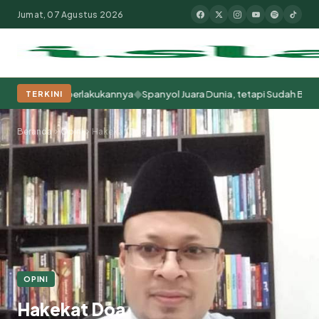
Jumat, 07 Agustus 2026
◆
Kita Memperlakukannya
Spanyol Juara Dunia, tetapi Sudah Berabad-ab
TERKINI
Populer:
Moderasi Beragama
Khutbah Jumat
Pesantren
Tokoh Isla
Beranda
Opini
Hakekat Doa
OPINI
Hakekat Doa