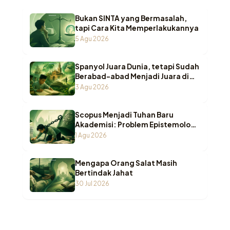
Bukan SINTA yang Bermasalah,
tapi Cara Kita Memperlakukannya
5 Agu 2026
Spanyol Juara Dunia, tetapi Sudah
Berabad-abad Menjadi Juara di
Pesantren Indonesia
3 Agu 2026
Scopus Menjadi Tuhan Baru
Akademisi: Problem Epistemologi
ketika Wasā’il Berubah Menjadi
1 Agu 2026
Maqāṣid
Mengapa Orang Salat Masih
Bertindak Jahat
30 Jul 2026