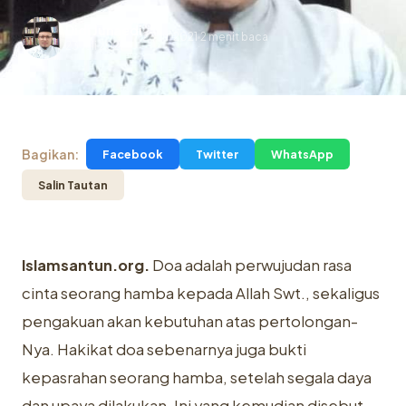
Didi Junaedi
23 Jul 2021
2 menit baca
.
23 Juli 2021
Bagikan:
Facebook
Twitter
WhatsApp
Salin Tautan
Islamsantun.org.
Doa adalah perwujudan rasa
cinta seorang hamba kepada Allah Swt., sekaligus
pengakuan akan kebutuhan atas pertolongan-
Nya. Hakikat doa sebenarnya juga bukti
kepasrahan seorang hamba, setelah segala daya
dan upaya dilakukan. Ini yang kemudian disebut