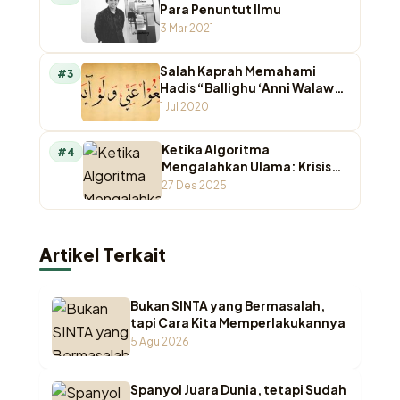
Para Penuntut Ilmu
3 Mar 2021
Salah Kaprah Memahami
#3
Hadis “Ballighu ‘Anni Walaw
Ayah”
1 Jul 2020
Ketika Algoritma
#4
Mengalahkan Ulama: Krisis
Otoritas Keagamaan di
27 Des 2025
Ruang Digital
Artikel Terkait
Bukan SINTA yang Bermasalah,
tapi Cara Kita Memperlakukannya
5 Agu 2026
Spanyol Juara Dunia, tetapi Sudah