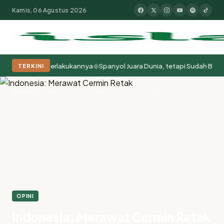
Kamis, 06 Agustus 2026
◆
Kita Memperlakukannya
Spanyol Juara Dunia, tetapi Sudah Berabad-aba
TERKINI
Populer:
Moderasi Beragama
Khutbah Jumat
Pesantren
Tokoh Isla
Beranda
Opini
Indonesia: Merawat Cermin Retak
OPINI
Indonesia: Merawat Cermin Retak