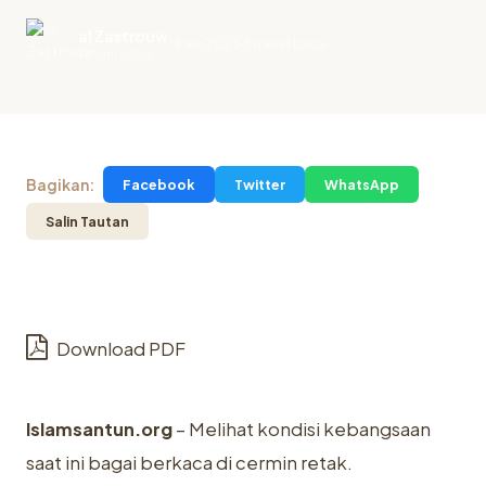
al Zastrouw
14 Jun 2023
5 menit baca
.
14 Juni 2023
Bagikan:
Facebook
Twitter
WhatsApp
Salin Tautan
Download PDF
Islamsantun.org
– Melihat kondisi kebangsaan
saat ini bagai berkaca di cermin retak.