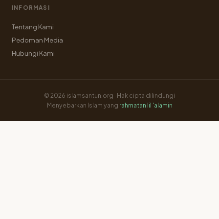
INFORMASI
Tentang Kami
Pedoman Media
Hubungi Kami
© 2026 islamsantun.org · Hak cipta dilindungi
Menyebarkan Islam yang
rahmatan lil 'alamin