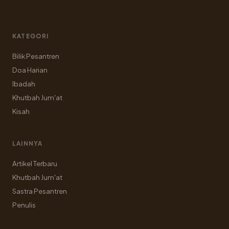
KATEGORI
Bilik Pesantren
Doa Harian
Ibadah
Khutbah Jum'at
Kisah
LAINNYA
Artikel Terbaru
Khutbah Jum'at
Sastra Pesantren
Penulis