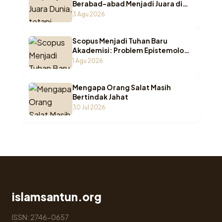
Berabad-abad Menjadi Juara di
Pesantren Indonesia
3 Agu 2026
Scopus Menjadi Tuhan Baru
Akademisi: Problem Epistemologi
ketika Wasā’il Berubah Menjadi
1 Agu 2026
Maqāṣid
Mengapa Orang Salat Masih
Bertindak Jahat
30 Jul 2026
islamsantun.org
ISSN: 2746-0657