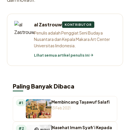
al Zastrouw
KONTRIBUTOR
Penulis adalah Penggiat Seni Budaya
Nusantara dan Kepala Makara Art Center
Universitas Iindonesia.
Lihat semua artikel penulis ini
Paling Banyak Dibaca
Membincang Taṣawuf Salafī
#1
13 Feb 2021
Nasehat Imam Syafi’i Kepada
#2