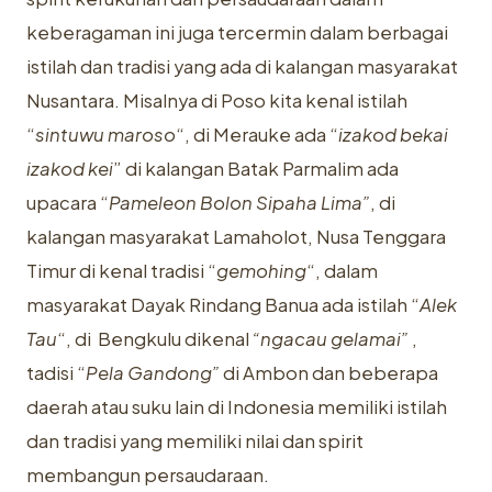
keberagaman ini juga tercermin dalam berbagai
istilah dan tradisi yang ada di kalangan masyarakat
Nusantara. Misalnya di Poso kita kenal istilah
“
sintuwu maroso
“, di Merauke ada “
izakod bekai
izakod kei
” di kalangan Batak Parmalim ada
upacara “
Pameleon Bolon Sipaha Lima”
, di
kalangan masyarakat Lamaholot, Nusa Tenggara
Timur di kenal tradisi “
gemohing
“, dalam
masyarakat Dayak Rindang Banua ada istilah “
Alek
Tau
“, di Bengkulu dikenal
“ngacau gelamai”
,
tadisi “
Pela Gandong”
di Ambon dan beberapa
daerah atau suku lain di Indonesia memiliki istilah
dan tradisi yang memiliki nilai dan spirit
membangun persaudaraan.