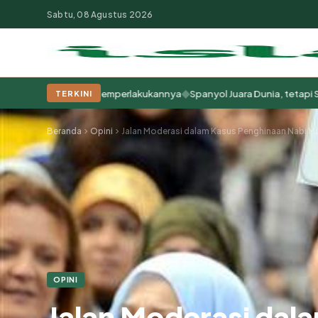
Sabtu, 08 Agustus 2026
◆
api Cara Kita Memperlakukannya
Spanyol Juara Dunia, tetapi Sudah B
TERKINI
Populer:
Moderasi Beragama
Khutbah Jumat
Pesantren
Tokoh Isla
Beranda
Opini
OPINI
Jalan Moderasi da