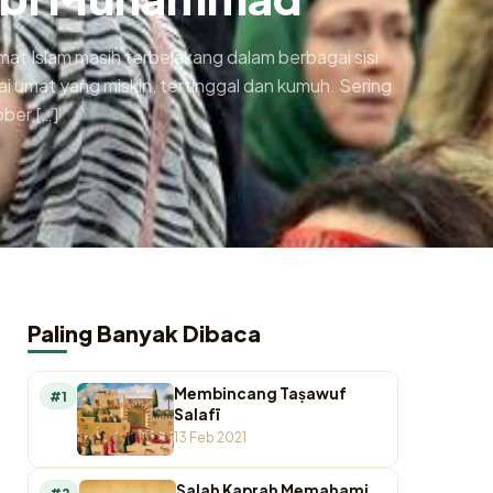
mat Islam masih terbelakang dalam berbagai sisi
ai umat yang miskin, tertinggal dan kumuh. Sering
ober […]
Paling Banyak Dibaca
Membincang Taṣawuf
#1
Salafī
13 Feb 2021
Salah Kaprah Memahami