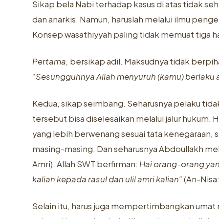
Sikap bela Nabi terhadap kasus di atas tidak s
dan anarkis. Namun, haruslah melalui ilmu pen
Konsep wasathiyyah paling tidak memuat tiga ha
Pertama,
bersikap adil. Maksudnya tidak berpih
“Sesungguhnya Allah menyuruh (kamu) berlaku ad
Kedua, sikap seimbang. Seharusnya pelaku ti
tersebut bisa diselesaikan melalui jalur hukum. 
yang lebih berwenang sesuai tata kenegaraan, 
masing-masing. Dan seharusnya Abdoullakh mela
Amri). Allah SWT berfirman:
Hai orang-orang yan
kalian kepada rasul dan ulil amri kalian”
(An-Nisa:
Selain itu, harus juga mempertimbangkan umat m