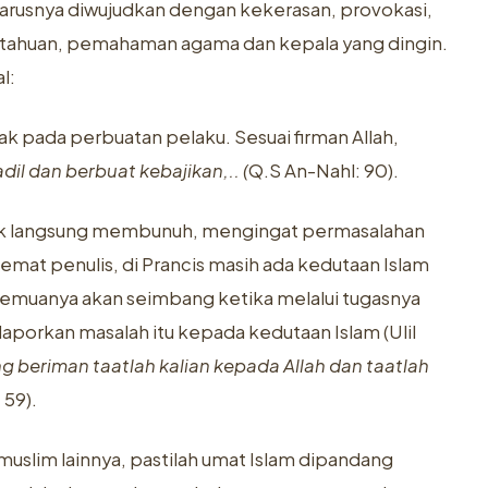
eharusnya diwujudkan dengan kekerasan, provokasi,
getahuan, pemahaman agama dan kepala yang dingin.
l:
ak pada perbuatan pelaku. Sesuai firman Allah,
il dan berbuat kebajikan,.. (
Q.S An-Nahl: 90).
dak langsung membunuh, mengingat permasalahan
Hemat penulis, di Prancis masih ada kedutaan Islam
semuanya akan seimbang ketika melalui tugasnya
porkan masalah itu kepada kedutaan Islam (Ulil
g beriman taatlah kalian kepada Allah dan taatlah
 59).
uslim lainnya, pastilah umat Islam dipandang