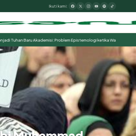
Ikuti kami:
an Baru Akademisi: Problem Epistemologi ketika Wasā’il Berubah Menj
Nabi Muhammad