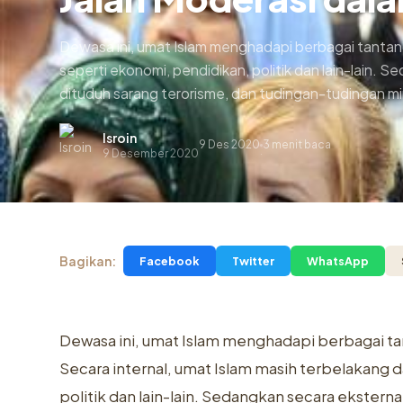
Dewasa ini, umat Islam menghadapi berbagai tantanga
seperti ekonomi, pendidikan, politik dan lain-lain.
dituduh sarang terorisme, dan tudingan-tudingan mi
Isroin
9 Des 2020
3 menit baca
.
9 Desember 2020
Bagikan:
Facebook
Twitter
WhatsApp
Dewasa ini, umat Islam menghadapi berbagai tan
Secara internal, umat Islam masih terbelakang 
politik dan lain-lain. Sedangkan secara ekstern