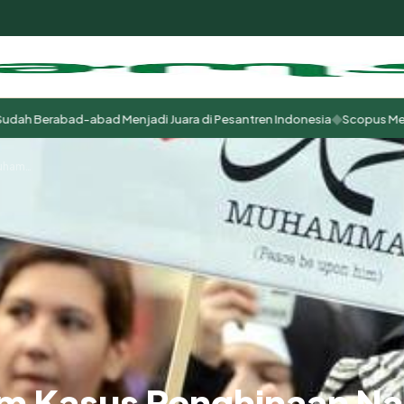
◆
erabad-abad Menjadi Juara di Pesantren Indonesia
Scopus Menjadi Tuh
m
Jalan Moderasi dalam Kasus Penghinaan Nabi Muhammad
lam Kasus Penghinaan 