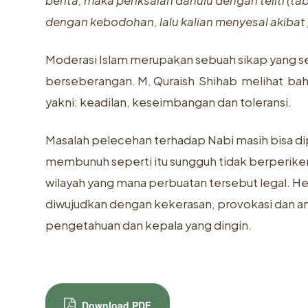
berita, maka periksalah dahulu dengan teliti (t
dengan kebodohan, lalu kalian menyesal akibat 
Moderasi Islam merupakan sebuah sikap yang sen
berseberangan. M. Quraish Shihab melihat bah
yakni: keadilan, keseimbangan dan toleransi.
Masalah pelecehan terhadap Nabi masih bisa di
membunuh seperti itu sungguh tidak berperikema
wilayah yang mana perbuatan tersebut legal. He
diwujudkan dengan kekerasan, provokasi dan ana
pengetahuan dan kepala yang dingin.
Download PDF