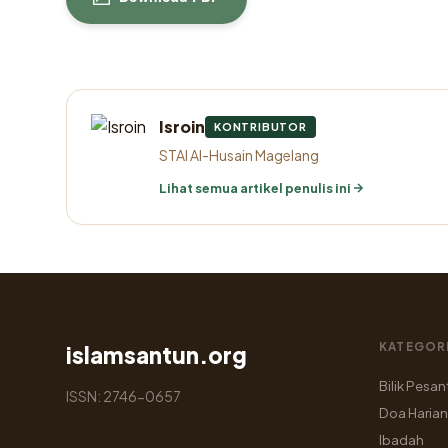
Isroin
KONTRIBUTOR
STAI Al-Husain Magelang
Lihat semua artikel penulis ini
KATEGOR
islamsantun.org
Bilik Pesan
ISSN: 2746-0657
Doa Harian
Ibadah