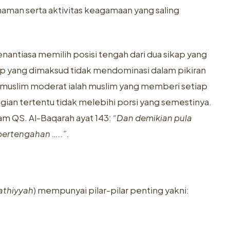
haman serta aktivitas keagamaan yang saling
antiasa memilih posisi tengah dari dua sikap yang
kap yang dimaksud tidak mendominasi dalam pikiran
g muslim moderat ialah muslim yang memberi setiap
gian tertentu tidak melebihi porsi yang semestinya.
am QS. Al-Baqarah ayat 143:
“
Dan demikian pula
pertengahan
…..”.
athiyyah
) mempunyai pilar-pilar penting yakni: