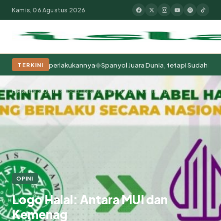
Kamis, 06 Agustus 2026
◆
 Kita Memperlakukannya
Spanyol Juara Dunia, tetapi Sudah Berabad-a
TERKINI
Populer:
Moderasi Beragama
Khutbah Jumat
Pesantren
Tokoh Isla
Beranda
Opini
Logo Halal: Antara MUI dan Kemenag
OPINI
Logo Halal: Antara MUI dan
Kemenag