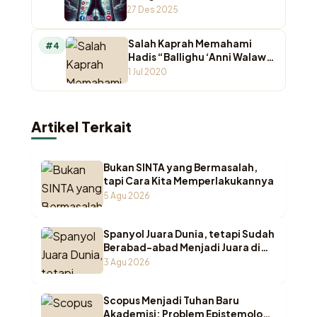
Otoritas Keagamaan di
27 Des 2025
Ruang Digital
Salah Kaprah Memahami
#4
Hadis “Ballighu ‘Anni Walaw
Ayah”
1 Jul 2020
Artikel Terkait
Bukan SINTA yang Bermasalah,
tapi Cara Kita Memperlakukannya
5 Agu 2026
Spanyol Juara Dunia, tetapi Sudah
Berabad-abad Menjadi Juara di
Pesantren Indonesia
3 Agu 2026
Scopus Menjadi Tuhan Baru
Akademisi: Problem Epistemologi