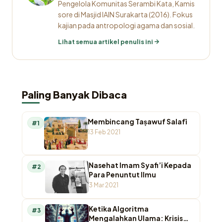
Pengelola Komunitas Serambi Kata, Kamis
sore di Masjid IAIN Surakarta (2016). Fokus
kajian pada antropologi agama dan sosial.
Lihat semua artikel penulis ini
Paling Banyak Dibaca
Membincang Taṣawuf Salafī
#1
13 Feb 2021
Nasehat Imam Syafi’i Kepada
#2
Para Penuntut Ilmu
3 Mar 2021
Ketika Algoritma
#3
Mengalahkan Ulama: Krisis