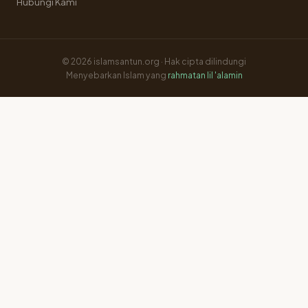
Hubungi Kami
© 2026 islamsantun.org · Hak cipta dilindungi
Menyebarkan Islam yang
rahmatan lil 'alamin