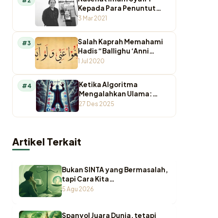
#2
Kepada Para Penuntut
Ilmu
3 Mar 2021
Salah Kaprah Memahami
#3
Hadis “Ballighu ‘Anni
Walaw Ayah”
1 Jul 2020
Ketika Algoritma
#4
Mengalahkan Ulama:
Krisis Otoritas
27 Des 2025
Keagamaan di Ruang
Digital
Artikel Terkait
Bukan SINTA yang Bermasalah,
tapi Cara Kita
Memperlakukannya
5 Agu 2026
Spanyol Juara Dunia, tetapi