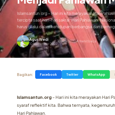
Islamsantun.org – Hari ini kita merayakan Hari Pah
tercipta saat hari-hari sakral: Hari Pahlawan. Nas
harus dilalui dalam kehidupan berbangsa dan berneg
Agus Wedi
10 Nov 2022
4 menit baca
.
10 November 2022
Bagikan:
Facebook
Twitter
WhatsApp
Islamsantun.org
– Hari ini kita merayakan Har
syaraf reflektif kita. Bahwa ternyata, kegemuruha
Hari Pahlawan.