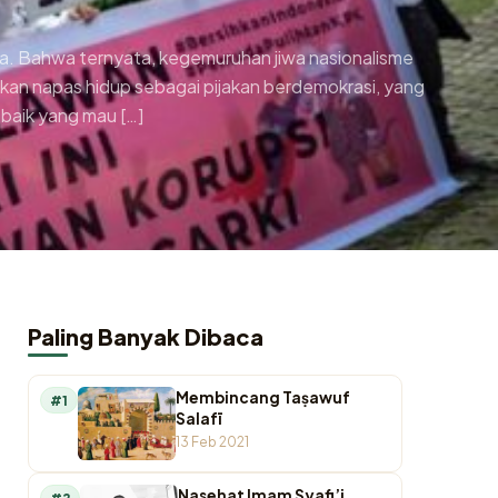
ita. Bahwa ternyata, kegemuruhan jiwa nasionalisme
akan napas hidup sebagai pijakan berdemokrasi, yang
 baik yang mau […]
Paling Banyak Dibaca
Membincang Taṣawuf
#1
Salafī
13 Feb 2021
Nasehat Imam Syafi’i