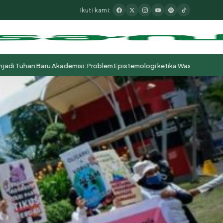
Ikuti kami:
 Baru Akademisi: Problem Epistemologi ketika Wasā’il Berubah Menjad