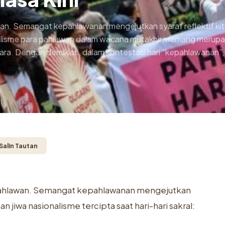
lawan. Semangat kepahlawanan mengejutkan syaraf reflektif k
ionalisme para pahlawan dalam wacana mutakhir memang merup
ara. Dengan demikian, dalam kontestasi hari “kepahlawanan”,
Salin Tautan
i Pahlawan. Semangat kepahlawanan mengejutkan
n jiwa nasionalisme tercipta saat hari-hari sakral: