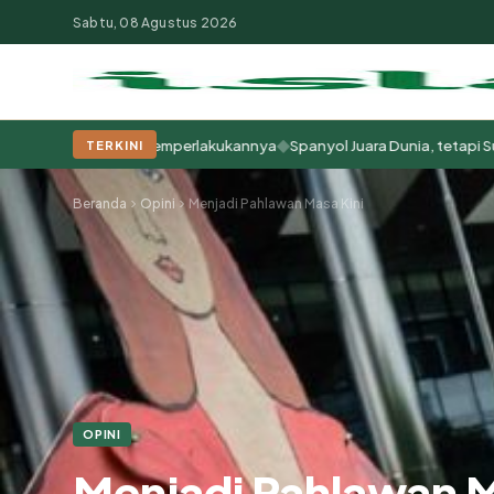
Sabtu, 08 Agustus 2026
◆
i Cara Kita Memperlakukannya
Spanyol Juara Dunia, tetapi Sudah Ber
TERKINI
Populer:
Moderasi Beragama
Khutbah Jumat
Pesantren
Tokoh Isla
Beranda
Opini
Menjadi Pahlawan Masa Kini
OPINI
Menjadi Pahlawan M