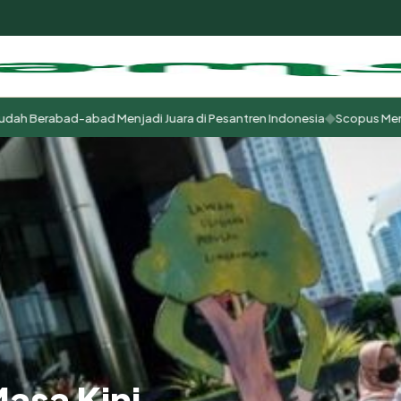
◆
abad-abad Menjadi Juara di Pesantren Indonesia
Scopus Menjadi Tuhan
m
asa Kini