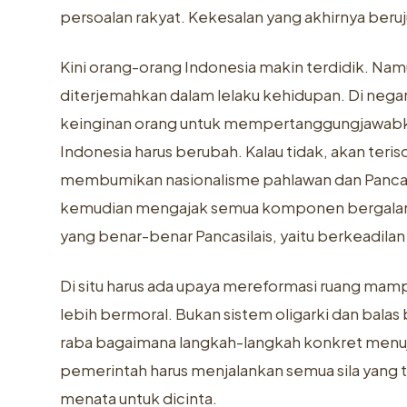
persoalan rakyat. Kekesalan yang akhirnya beru
Kini orang-orang Indonesia makin terdidik. Nam
diterjemahkan dalam lelaku kehidupan. Di negar
keinginan orang untuk mempertanggungjawabkan a
Indonesia harus berubah. Kalau tidak, akan ter
membumikan nasionalisme pahlawan dan Pancasi
kemudian mengajak semua komponen bergalan
yang benar-benar Pancasilais, yaitu berkeadilan 
Di situ harus ada upaya mereformasi ruang mam
lebih bermoral. Bukan sistem oligarki dan balas 
raba bagaimana langkah-langkah konkret menu
pemerintah harus menjalankan semua sila yang 
menata untuk dicinta.