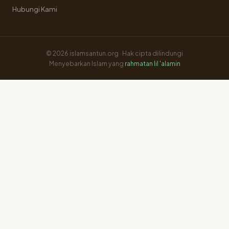
Hubungi Kami
© 2026 islamsantun.org · Hak cipta dilindungi
Menyebarkan Islam yang
rahmatan lil 'alamin