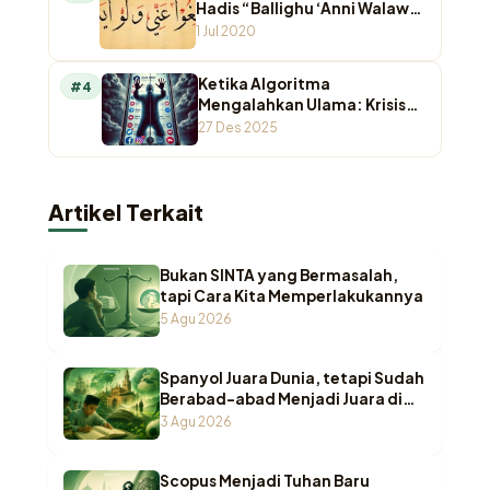
Hadis “Ballighu ‘Anni Walaw
Ayah”
1 Jul 2020
Ketika Algoritma
#4
Mengalahkan Ulama: Krisis
Otoritas Keagamaan di
27 Des 2025
Ruang Digital
Artikel Terkait
Bukan SINTA yang Bermasalah,
tapi Cara Kita Memperlakukannya
5 Agu 2026
Spanyol Juara Dunia, tetapi Sudah
Berabad-abad Menjadi Juara di
Pesantren Indonesia
3 Agu 2026
Scopus Menjadi Tuhan Baru