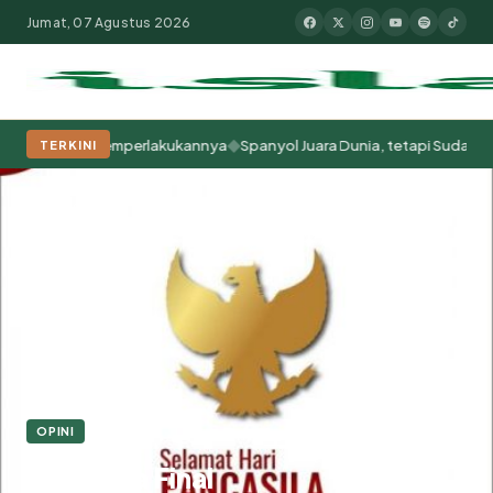
Jumat, 07 Agustus 2026
◆
ara Kita Memperlakukannya
Spanyol Juara Dunia, tetapi Sudah Berabad
TERKINI
Populer:
Moderasi Beragama
Khutbah Jumat
Pesantren
Tokoh Isla
Beranda
Opini
Pancasila Final
OPINI
Pancasila Final