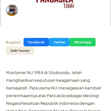
Husein Muhammad
2 Jun 2021
2 menit baca
.
2 Juni 2021
Bagikan:
Facebook
Twitter
WhatsApp
Salin Tautan
Muktamar NU 1984 di Situbondo, telah
menghasilkan keputusan keagamaan yang
bersejarah. Para ulama NU menegaskan kembali
penerimaannya atas Pancasila sebagai ideologi
Negara Kesatuan Republik Indonesia dengan
status final. Penerimaan NU atas Pancasila benar-