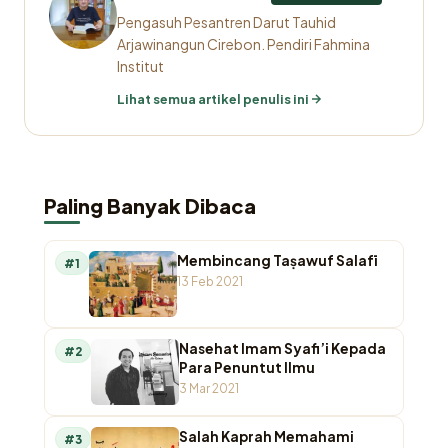
Pengasuh Pesantren Darut Tauhid
Arjawinangun Cirebon. Pendiri Fahmina
Institut
Lihat semua artikel penulis ini
Paling Banyak Dibaca
Membincang Taṣawuf Salafī
#1
13 Feb 2021
Nasehat Imam Syafi’i Kepada
#2
Para Penuntut Ilmu
3 Mar 2021
Salah Kaprah Memahami
#3