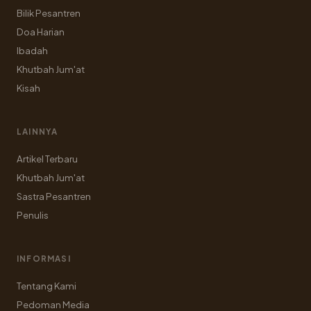
Bilik Pesantren
Doa Harian
Ibadah
Khutbah Jum'at
Kisah
LAINNYA
Artikel Terbaru
Khutbah Jum'at
Sastra Pesantren
Penulis
INFORMASI
Tentang Kami
Pedoman Media