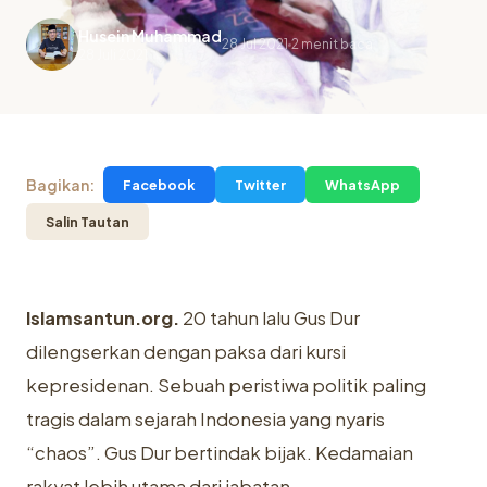
Husein Muhammad
28 Jul 2021
2 menit baca
.
28 Juli 2021
Bagikan:
Facebook
Twitter
WhatsApp
Salin Tautan
Islamsantun.org.
20 tahun lalu Gus Dur
dilengserkan dengan paksa dari kursi
kepresidenan. Sebuah peristiwa politik paling
tragis dalam sejarah Indonesia yang nyaris
“chaos”. Gus Dur bertindak bijak. Kedamaian
rakyat lebih utama dari jabatan.