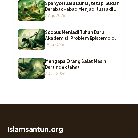
Spanyol Juara Dunia, tetapi Sudah
Berabad-abad Menjadi Juara di
Pesantren Indonesia
3 Agu 2026
Scopus Menjadi Tuhan Baru
Akademisi: Problem Epistemologi
ketika Wasā’il Berubah Menjadi
1 Agu 2026
Maqāṣid
Mengapa Orang Salat Masih
Bertindak Jahat
30 Jul 2026
islamsantun.org