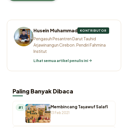
Husein Muhammad
KONTRIBUTOR
Pengasuh Pesantren Darut Tauhid
Arjawinangun Cirebon. Pendiri Fahmina
Institut
Lihat semua artikel penulis ini
Paling Banyak Dibaca
Membincang Taṣawuf Salafī
#1
13 Feb 2021