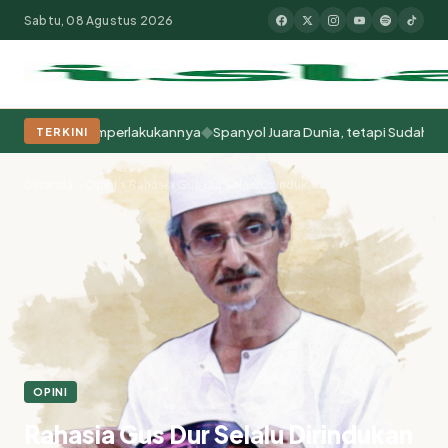
Sabtu, 08 Agustus 2026
◆
a Kita Memperlakukannya
Spanyol Juara Dunia, tetapi Sudah Berabad-
TERKINI
Populer:
Moderasi Beragama
Khutbah Jumat
Pesantren
Tokoh Isla
Beranda
Opini
Rahasia Gus Dur Selalu Dirindukan
OPINI
Rahasia Gus Dur Selalu Dirindukan