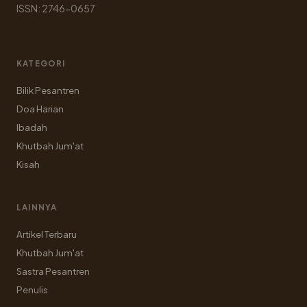
ISSN: 2746-0657
KATEGORI
Bilik Pesantren
Doa Harian
Ibadah
Khutbah Jum'at
Kisah
LAINNYA
Artikel Terbaru
Khutbah Jum'at
Sastra Pesantren
Penulis