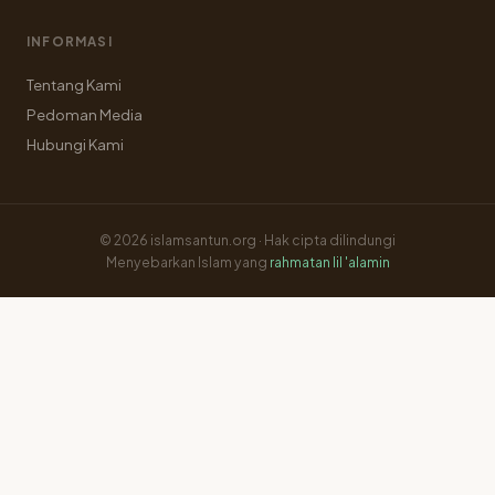
INFORMASI
Tentang Kami
Pedoman Media
Hubungi Kami
© 2026 islamsantun.org · Hak cipta dilindungi
Menyebarkan Islam yang
rahmatan lil 'alamin