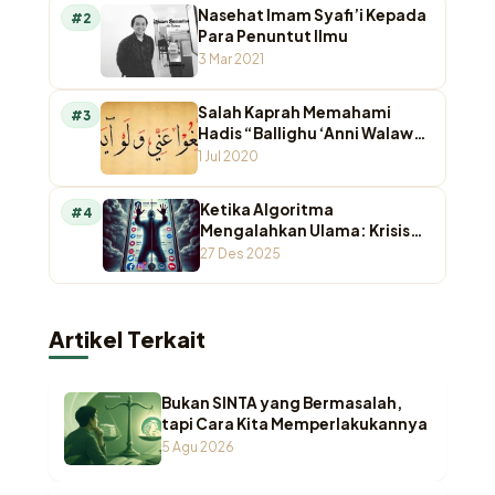
Nasehat Imam Syafi’i Kepada
#2
Para Penuntut Ilmu
3 Mar 2021
Salah Kaprah Memahami
#3
Hadis “Ballighu ‘Anni Walaw
Ayah”
1 Jul 2020
Ketika Algoritma
#4
Mengalahkan Ulama: Krisis
Otoritas Keagamaan di
27 Des 2025
Ruang Digital
Artikel Terkait
Bukan SINTA yang Bermasalah,
tapi Cara Kita Memperlakukannya
5 Agu 2026