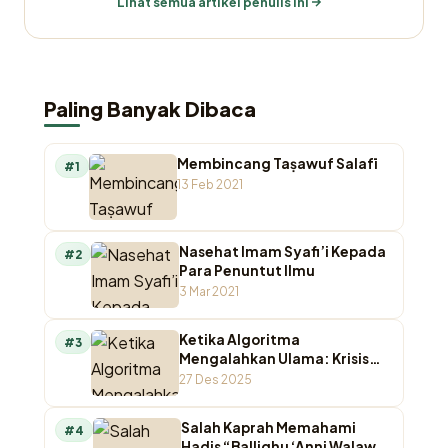
Lihat semua artikel penulis ini
Paling Banyak Dibaca
Membincang Taṣawuf Salafī
#1
13 Feb 2021
Nasehat Imam Syafi’i Kepada
#2
Para Penuntut Ilmu
3 Mar 2021
Ketika Algoritma
#3
Mengalahkan Ulama: Krisis
Otoritas Keagamaan di
27 Des 2025
Ruang Digital
Salah Kaprah Memahami
#4
Hadis “Ballighu ‘Anni Walaw