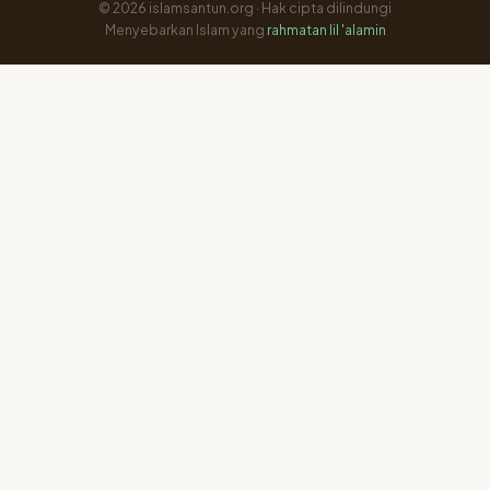
© 2026 islamsantun.org · Hak cipta dilindungi
Menyebarkan Islam yang
rahmatan lil 'alamin