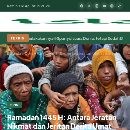
Kamis, 06 Agustus 2026
◆
ita Memperlakukannya
Spanyol Juara Dunia, tetapi Sudah Berabad-aba
TERKINI
Populer:
Moderasi Beragama
Khutbah Jumat
Pesantren
Tokoh Isla
Beranda
Opini
Ramadan 1445 H: Antara Jeratan Nikmat dan Jeritan Derita Umat
OPINI
Ramadan 1445 H: Antara Jeratan
Nikmat dan Jeritan Derita Umat