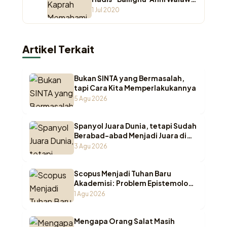
Ayah”
1 Jul 2020
Artikel Terkait
Bukan SINTA yang Bermasalah,
tapi Cara Kita Memperlakukannya
5 Agu 2026
Spanyol Juara Dunia, tetapi Sudah
Berabad-abad Menjadi Juara di
Pesantren Indonesia
3 Agu 2026
Scopus Menjadi Tuhan Baru
Akademisi: Problem Epistemologi
ketika Wasā’il Berubah Menjadi
1 Agu 2026
Maqāṣid
Mengapa Orang Salat Masih