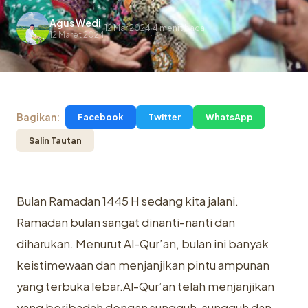
Agus Wedi
12 Mar 2024
4 menit baca
.
12 Maret 2024
Bagikan:
Facebook
Twitter
WhatsApp
Salin Tautan
Bulan Ramadan 1445 H sedang kita jalani.
Ramadan bulan sangat dinanti-nanti dan
diharukan. Menurut Al-Qur’an, bulan ini banyak
keistimewaan dan menjanjikan pintu ampunan
yang terbuka lebar.Al-Qur’an telah menjanjikan
yang beribadah dengan sungguh-sungguh dan