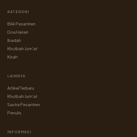
KATEGORI
Bilik Pesantren
Doa Harian
Ibadah
Khutbah Jum'at
Kisah
LAINNYA
Artikel Terbaru
Khutbah Jum'at
Sastra Pesantren
Penulis
INFORMASI