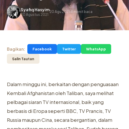
Syafiq Hasyim
20 Agu 2021
4 menit baca
.
20 Agustus 2021
Bagikan:
Facebook
Twitter
WhatsApp
Salin Tautan
Dalam minggu ini, berkaitan dengan penguasaan
Kembali Afghanistan oleh Taliban, saya melihat
pelbagai siaran TV internasional, baik yang
berbasis di Eropa seperti BBC, TV Prancis, TV
Russia maupun Cina, secara bergantian, dalam
pemberitaan mereka soal Taliban. Sudah barang