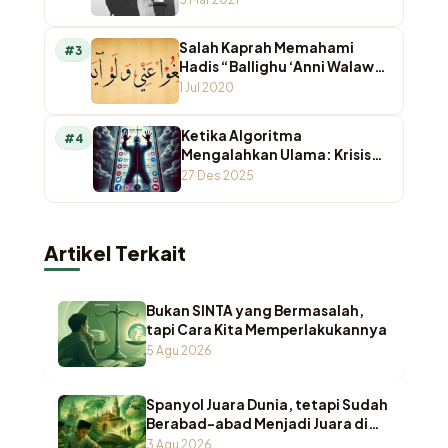
Salah Kaprah Memahami
#3
Hadis “Ballighu ‘Anni Walaw
Ayah”
1 Jul 2020
Ketika Algoritma
#4
Mengalahkan Ulama: Krisis
Otoritas Keagamaan di
27 Des 2025
Ruang Digital
Artikel Terkait
Bukan SINTA yang Bermasalah,
tapi Cara Kita Memperlakukannya
5 Agu 2026
Spanyol Juara Dunia, tetapi Sudah
Berabad-abad Menjadi Juara di
Pesantren Indonesia
3 Agu 2026