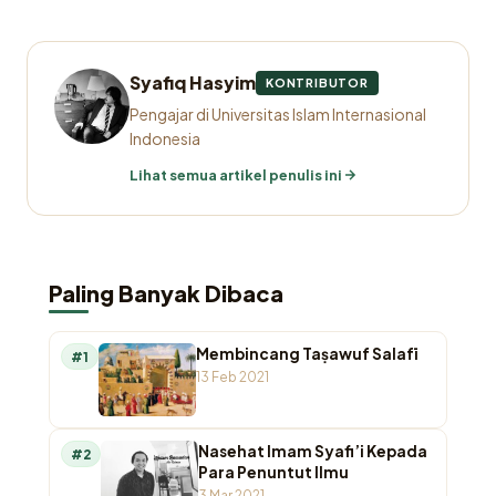
Syafiq Hasyim
KONTRIBUTOR
Pengajar di Universitas Islam Internasional
Indonesia
Lihat semua artikel penulis ini
Paling Banyak Dibaca
Membincang Taṣawuf Salafī
#1
13 Feb 2021
Nasehat Imam Syafi’i Kepada
#2
Para Penuntut Ilmu
3 Mar 2021