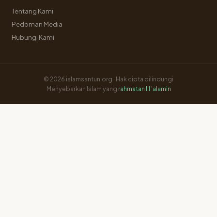
Tentang Kami
Pedoman Media
Hubungi Kami
© 2026 islamsantun.org · Hak cipta dilindungi
Menyebarkan Islam yang
rahmatan lil 'alamin