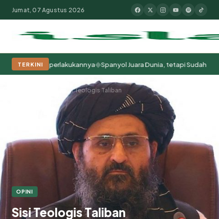
Jumat, 07 Agustus 2026
◆
 Kita Memperlakukannya
Spanyol Juara Dunia, tetapi Sudah Berabad-ab
TERKINI
Populer:
Moderasi Beragama
Khutbah Jumat
Pesantren
Tokoh Isla
Beranda
Opini
Sisi Teologis Taliban
OPINI
Sisi Teologis Taliban