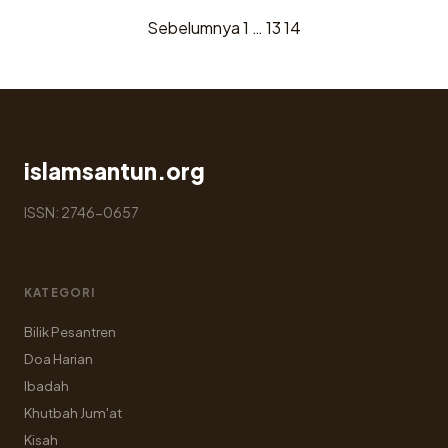
Sebelumnya
1
…
13
14
Paginasi
pos
islamsantun.org
ISSN: 2746-0657
KATEGORI
Bilik Pesantren
Doa Harian
Ibadah
Khutbah Jum'at
Kisah