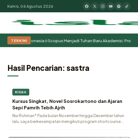
Kamis, 06 Agustus 2026
◆
antren Indonesia
Scopus Menjadi Tuhan Baru Akademisi: Problem Epist
TERKINI
Populer:
Moderasi Beragama
Khutbah Jumat
Pesantren
Tokoh Isla
Hasil Pencarian: sastra
KISAH
Kursus Singkat, Novel Sosrokartono dan Ajaran
Sepi Pamrih Tebih Ajrih
Nur Rohman* Pada bulan November hingga Desember tahun
lalu, saya berkesempatan mengikuti program shortcourse
pengabdian…