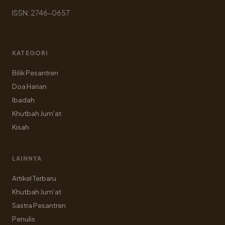
ISSN: 2746-0657
KATEGORI
Bilik Pesantren
Doa Harian
Ibadah
Khutbah Jum'at
Kisah
LAINNYA
Artikel Terbaru
Khutbah Jum'at
Sastra Pesantren
Penulis