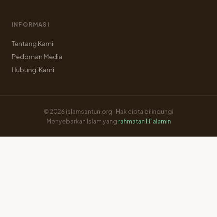
INFORMASI
Tentang Kami
Pedoman Media
Hubungi Kami
© 2026 islamsantun.org · Hak cipta dilindungi
Menyebarkan Islam yang
rahmatan lil 'alamin