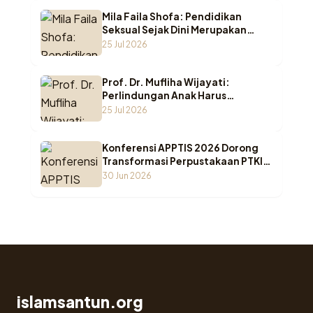
Mila Faila Shofa: Pendidikan
Seksual Sejak Dini Merupakan
Benteng Utama Melindungi Anak
25 Jul 2026
dari Kekerasan
Prof. Dr. Mufliha Wijayati:
Perlindungan Anak Harus
Bergeser dari Sekadar Melindungi
25 Jul 2026
Menuju Pemenuhan Hak Anak
Konferensi APPTIS 2026 Dorong
Transformasi Perpustakaan PTKI
di Era AI
30 Jun 2026
islamsantun.org