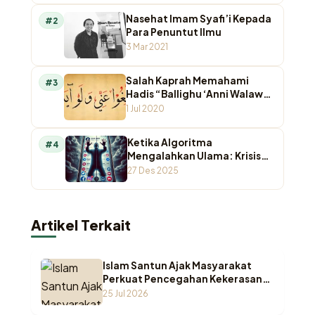
Nasehat Imam Syafi’i Kepada
#2
Para Penuntut Ilmu
3 Mar 2021
Salah Kaprah Memahami
#3
Hadis “Ballighu ‘Anni Walaw
Ayah”
1 Jul 2020
Ketika Algoritma
#4
Mengalahkan Ulama: Krisis
Otoritas Keagamaan di
27 Des 2025
Ruang Digital
Artikel Terkait
Islam Santun Ajak Masyarakat
Perkuat Pencegahan Kekerasan
Seksual terhadap Anak
25 Jul 2026