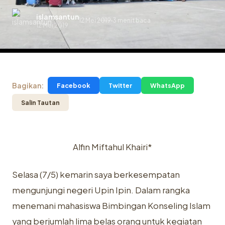
islamsantun
12 Mei 2019
3 menit baca
.
12 Mei 2019
Bagikan:
Facebook
Twitter
WhatsApp
Salin Tautan
Alfin Miftahul Khairi*
Selasa (7/5) kemarin saya berkesempatan
mengunjungi negeri Upin Ipin. Dalam rangka
menemani mahasiswa Bimbingan Konseling Islam
yang berjumlah lima belas orang untuk kegiatan