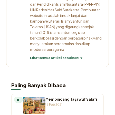
dan Pendidikan Islam Nusantara (PPM-PIN)
UIN Raden Mas Said Surakarta. Pembuatan
website ini adalah tindak lanjut dari
kampanye Literasi Islam Santun dan
Toleran (LISAN) yang digaungkan sejak
tahun 2018.islamsantun.org siap
berkolaborasi dengan berbagai pihak yang
menyuarakan perdamaian dan sikap
moderasi beragama
Lihat semua artikel penulis ini
Paling Banyak Dibaca
Membincang Taṣawuf Salafī
#1
13 Feb 2021