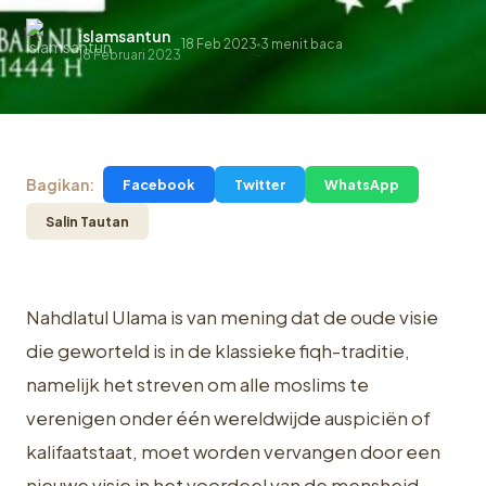
islamsantun
18 Feb 2023
3 menit baca
.
18 Februari 2023
Bagikan:
Facebook
Twitter
WhatsApp
Salin Tautan
Nahdlatul Ulama
is van mening dat de oude visie
die geworteld is in de klassieke fiqh-traditie,
namelijk het streven om alle moslims te
verenigen onder één wereldwijde auspiciën of
kalifaatstaat, moet worden vervangen door een
nieuwe visie in het voordeel van de mensheid.