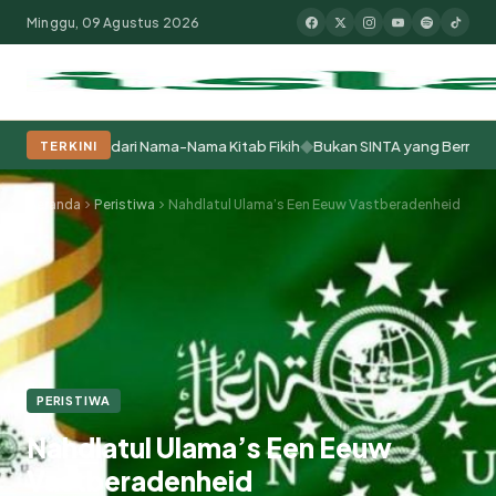
Minggu, 09 Agustus 2026
◆
antren dari Nama-Nama Kitab Fikih
Bukan SINTA yang Bermasalah, tap
TERKINI
Populer:
Moderasi Beragama
Khutbah Jumat
Pesantren
Tokoh Isla
Beranda
Peristiwa
Nahdlatul Ulama’s Een Eeuw Vastberadenheid
PERISTIWA
Nahdlatul Ulama’s Een Eeuw
Vastberadenheid