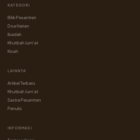
KATEGORI
Bilik Pesantren
Doa Harian
Ibadah
Khutbah Jum'at
Kisah
LAINNYA
Artikel Terbaru
Khutbah Jum'at
Sastra Pesantren
Penulis
INFORMASI