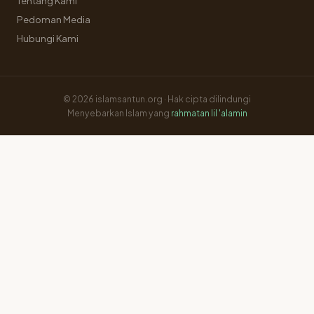
Tentang Kami
Pedoman Media
Hubungi Kami
© 2026 islamsantun.org · Hak cipta dilindungi
Menyebarkan Islam yang
rahmatan lil 'alamin