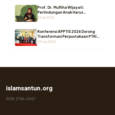
Prof. Dr. Mufliha Wijayati:
Perlindungan Anak Harus
Bergeser dari Sekadar Melindungi
25 Jul 2026
Menuju Pemenuhan Hak Anak
Konferensi APPTIS 2026 Dorong
Transformasi Perpustakaan PTKI
di Era AI
30 Jun 2026
islamsantun.org
ISSN: 2746-0657