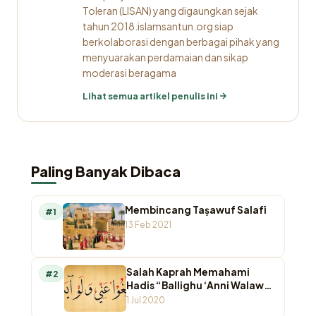
Toleran (LISAN) yang digaungkan sejak
tahun 2018.islamsantun.org siap
berkolaborasi dengan berbagai pihak yang
menyuarakan perdamaian dan sikap
moderasi beragama
Lihat semua artikel penulis ini
Paling Banyak Dibaca
Membincang Taṣawuf Salafī
#1
13 Feb 2021
Salah Kaprah Memahami
#2
Hadis “Ballighu ‘Anni Walaw
Ayah”
1 Jul 2020