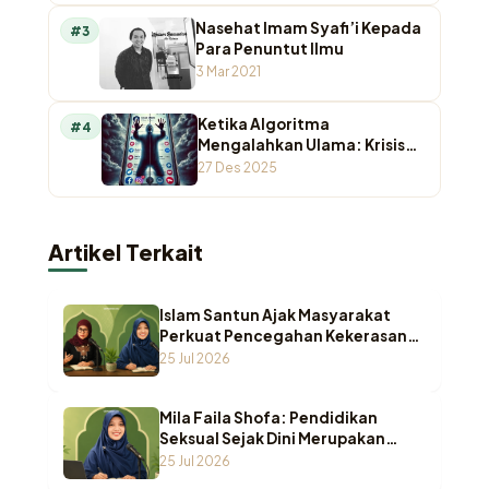
Nasehat Imam Syafi’i Kepada
#3
Para Penuntut Ilmu
3 Mar 2021
Ketika Algoritma
#4
Mengalahkan Ulama: Krisis
Otoritas Keagamaan di
27 Des 2025
Ruang Digital
Artikel Terkait
Islam Santun Ajak Masyarakat
Perkuat Pencegahan Kekerasan
Seksual terhadap Anak
25 Jul 2026
Mila Faila Shofa: Pendidikan
Seksual Sejak Dini Merupakan
Benteng Utama Melindungi Anak
25 Jul 2026
dari Kekerasan