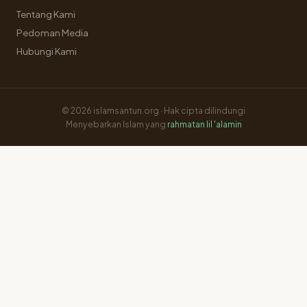
Tentang Kami
Pedoman Media
Hubungi Kami
© 2026 islamsantun.org · Hak cipta dilindungi
Menyebarkan Islam yang
rahmatan lil 'alamin