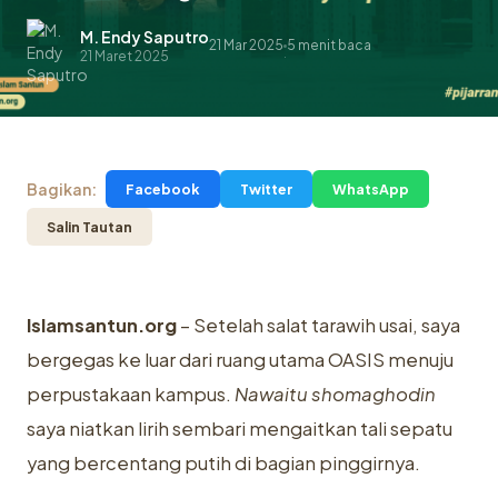
M. Endy Saputro
21 Mar 2025
5 menit baca
.
21 Maret 2025
Bagikan:
Facebook
Twitter
WhatsApp
Salin Tautan
Islamsantun.org
– Setelah salat tarawih usai, saya
bergegas ke luar dari ruang utama OASIS menuju
perpustakaan kampus.
Nawaitu shomaghodin
saya niatkan lirih sembari mengaitkan tali sepatu
yang bercentang putih di bagian pinggirnya.