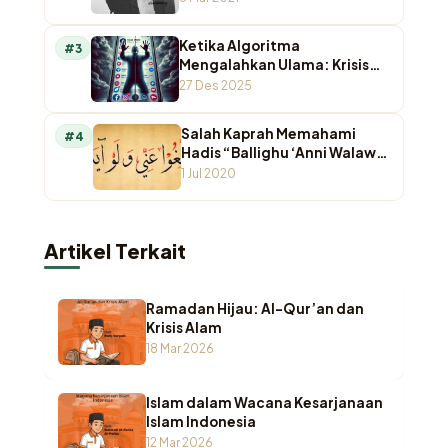
Ketika Algoritma
#3
Mengalahkan Ulama: Krisis
Otoritas Keagamaan di
27 Des 2025
Ruang Digital
Salah Kaprah Memahami
#4
Hadis “Ballighu ‘Anni Walaw
Ayah”
1 Jul 2020
Artikel Terkait
Ramadan Hijau: Al-Qur’an dan
Krisis Alam
18 Mar 2026
Islam dalam Wacana Kesarjanaan
Islam Indonesia
12 Mar 2026