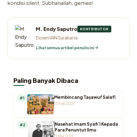
kondisi
silent
. Subhanallah, gemes!
M. Endy Saputro
KONTRIBUTOR
Dosen IAIN Surakarta
Lihat semua artikel penulis ini
Paling Banyak Dibaca
Membincang Taṣawuf Salafī
#1
13 Feb 2021
Nasehat Imam Syafi’i Kepada
#2
Para Penuntut Ilmu
3 Mar 2021