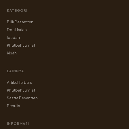
KATEGORI
Bilik Pesantren
Doa Harian
Ibadah
Khutbah Jum'at
Kisah
LAINNYA
Artikel Terbaru
Khutbah Jum'at
Sastra Pesantren
Penulis
INFORMASI