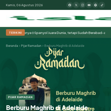
Kamis, 06 Agustus 2026
◆
erlakukannya
Spanyol Juara Dunia, tetapi Sudah Berabad-abad Menjad
TERKINI
Populer:
Moderasi Beragama
Khutbah Jumat
Pesantren
Tokoh Isla
Beranda
Pijar Ramadan
Berburu Maghrib di Adelaide
PIJAR RAMADAN
Berburu Maghrib di Adelaide