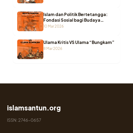
Islam dan Politik Bertetangga:
Fondasi Sosial bagi Budaya
Kewargaan
10 Mar 2026
Ulama Kritis VS Ulama “Bungkam”
8 Mar 2026
islamsantun.org
ISSN: 2746-0657