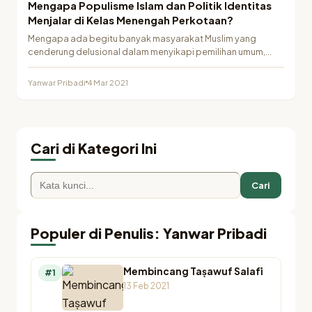
Mengapa Populisme Islam dan Politik Identitas
Menjalar di Kelas Menengah Perkotaan?
Mengapa ada begitu banyak masyarakat Muslim yang
cenderung delusional dalam menyikapi pemilihan umum,
terutama sejak pemilihan…
Yanwar Pribadi
4 Mar 2021
Cari di Kategori Ini
Cari
Populer di Penulis: Yanwar Pribadi
Membincang Taṣawuf Salafī
#1
13 Feb 2021