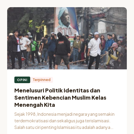
Assistant Professor of Local History at State Islamic
University (UIN) Sultan Maulana Hasanuddin Banten dan
Penulis Buku Islam, State and…
Terpinned
OPINI
Menelusuri Politik Identitas dan
Sentimen Kebencian Muslim Kelas
Menengah Kita
Sejak 1998, Indonesia menjadi negara yang semakin
terdemokratisasi dan sekaligus juga terislamisasi.
Salah satu ciri penting Islamisasi itu adalah adanya
keterjalinan yang kompleks antara kesalehan