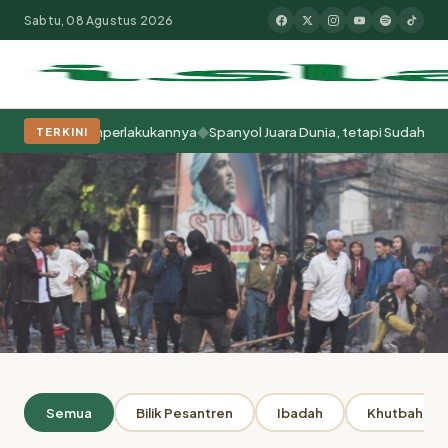
Sabtu, 08 Agustus 2026
◆
ita Memperlakukannya
Spanyol Juara Dunia, tetapi Sudah Berabad-aba
TERKINI
Populer:
Moderasi Beragama
Khutbah Jumat
Pesantren
Tokoh Isla
Beranda
Penulis: Yanwar Pribadi
ARSIP
Semua
Bilik Pesantren
Ibadah
Khutbah Jum
Penulis: Yanwar Pribadi