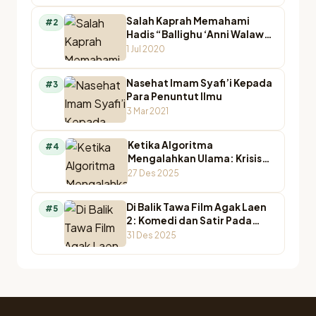
Salah Kaprah Memahami
#2
Hadis “Ballighu ‘Anni Walaw
Ayah”
1 Jul 2020
Nasehat Imam Syafi’i Kepada
#3
Para Penuntut Ilmu
3 Mar 2021
Ketika Algoritma
#4
Mengalahkan Ulama: Krisis
Otoritas Keagamaan di
27 Des 2025
Ruang Digital
Di Balik Tawa Film Agak Laen
#5
2: Komedi dan Satir Pada
Agamawan
31 Des 2025