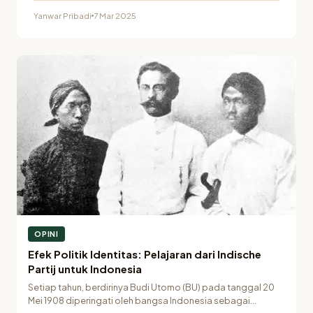
komunal, komodifikasi agama,…
Yanwar Pribadi
7 Mar 2025
OPINI
Efek Politik Identitas: Pelajaran dari Indische
Partij untuk Indonesia
Setiap tahun, berdirinya Budi Utomo (BU) pada tanggal 20
Mei 1908 diperingati oleh bangsa Indonesia sebagai…