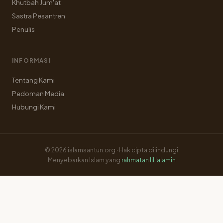
Khutbah Jum'at
Sastra Pesantren
Penulis
INFORMASI
Tentang Kami
Pedoman Media
Hubungi Kami
© 2026 islamsantun.org · Hak cipta dilindungi
Menyebarkan Islam yang
rahmatan lil 'alamin