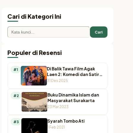
Cari di Kategori Ini
Cari
Populer di Resensi
Di Balik Tawa Film Agak
#1
Laen 2: Komedi dan Satir
Pada Agamawan
31 Des 2025
Buku Dinamika Islam dan
#2
Masyarakat Surakarta
23 Mar 2023
Syarah Tombo Ati
#3
1 Feb 2021