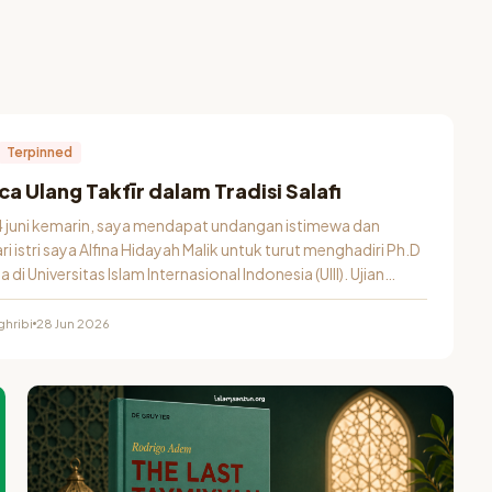
Terpinned
 Ulang Takfīr dalam Tradisi Salafi
 juni kemarin, saya mendapat undangan istimewa dan
ri istri saya Alfina Hidayah Malik untuk turut menghadiri Ph.D
di Universitas Islam Internasional Indonesia (UIII). Ujian…
hribi
28 Jun 2026