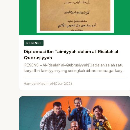
RESENSI
Diplomasi Ibn Taimiyyah dalam al-Risālah al-
Qubruṣiyyah
RESENSI – Al-Risālah al-Qubruṣiyyah[1] adalah salah satu
karya Ibn Taimiyyah yang seringkali dibaca sebagai karya
apologetika…
Hamdan Maghribi
10 Jun 2026