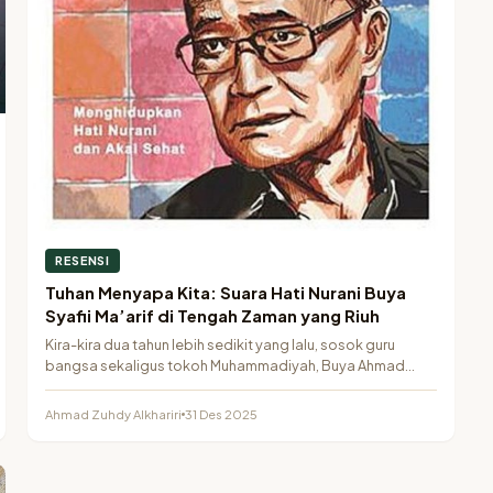
RESENSI
Tuhan Menyapa Kita: Suara Hati Nurani Buya
Syafii Ma’arif di Tengah Zaman yang Riuh
Kira-kira dua tahun lebih sedikit yang lalu, sosok guru
bangsa sekaligus tokoh Muhammadiyah, Buya Ahmad
Syafii…
Ahmad Zuhdy Alkhariri
31 Des 2025