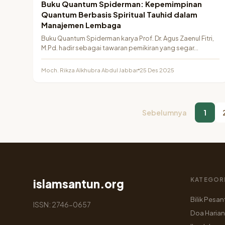
Buku Quantum Spiderman: Kepemimpinan
Quantum Berbasis Spiritual Tauhid dalam
Manajemen Lembaga
Buku Quantum Spiderman karya Prof. Dr. Agus Zaenul Fitri,
M.Pd. hadir sebagai tawaran pemikiran yang segar…
Moch. Rikza Alkhubra Abdul Jabbar
25 Des 2025
Sebelumnya
1
KATEGOR
islamsantun.org
Bilik Pesan
ISSN: 2746-0657
Doa Harian