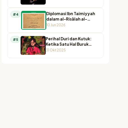
Diplomasi Ibn Taimiyyah
#4
dalam al-Risālah al-
Qubruṣiyyah
10 Jun 2026
Perihal Duri dan Kutuk:
#5
Ketika Satu Hal Buruk
Berulang dan Segala yang
31 Okt 2025
Menghampirinya Datang