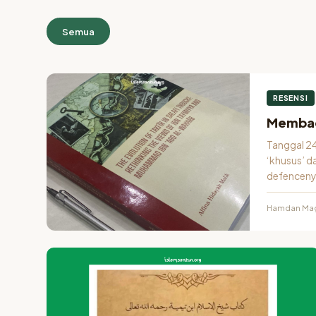
KATEGORI
Semua
Resensi
130
Total
Artikel
RESENSI
Membaca
Tanggal 24
‘khusus’ da
defencenya 
Hamdan Mag