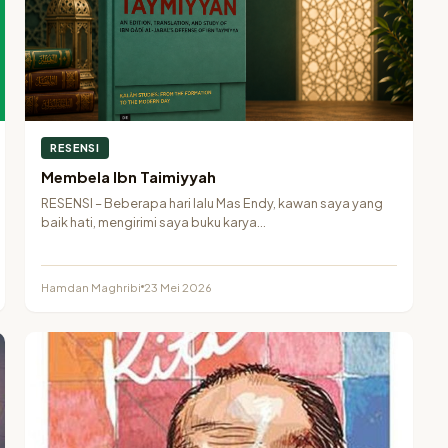
RESENSI
Membela Ibn Taimiyyah
RESENSI – Beberapa hari lalu Mas Endy, kawan saya yang
baik hati, mengirimi saya buku karya…
Hamdan Maghribi
23 Mei 2026