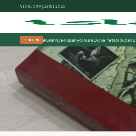
Sabtu, 08 Agustus 2026
◆
Cara Kita Memperlakukannya
Spanyol Juara Dunia, tetapi Sudah Beraba
TERKINI
Populer:
Moderasi Beragama
Khutbah Jumat
Pesantren
Tokoh Isla
Beranda
Resensi