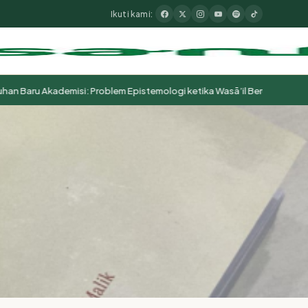
Ikuti kami:
aru Akademisi: Problem Epistemologi ketika Wasā’il Berubah Menjadi 