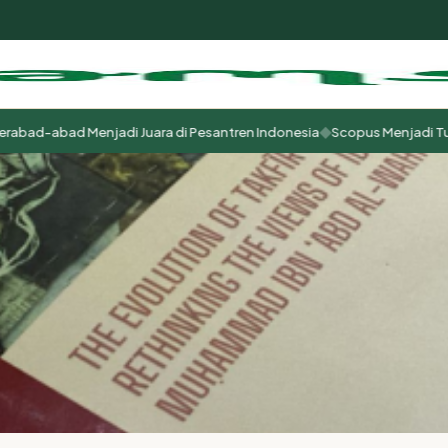
◆
d-abad Menjadi Juara di Pesantren Indonesia
Scopus Menjadi Tuhan B
m