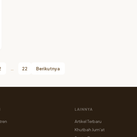
2
…
22
Berikutnya
I
LAINNYA
tren
Artikel Terbaru
Khutbah Jum'at