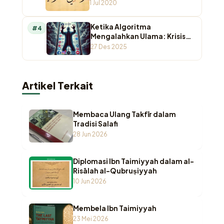
Ayah”
1 Jul 2020
Ketika Algoritma
#4
Mengalahkan Ulama: Krisis
Otoritas Keagamaan di
27 Des 2025
Ruang Digital
Artikel Terkait
Membaca Ulang Takfīr dalam
Tradisi Salafi
28 Jun 2026
Diplomasi Ibn Taimiyyah dalam al-
Risālah al-Qubruṣiyyah
10 Jun 2026
Membela Ibn Taimiyyah
23 Mei 2026