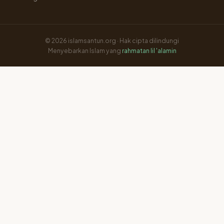
© 2026 islamsantun.org · Hak cipta dilindungi
Menyebarkan Islam yang
rahmatan lil 'alamin