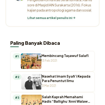
sore di Masjid IAIN Surakarta (2016). Fokus
kajian pada antropologi agama dan sosial.
Lihat semua artikel penulis ini
Paling Banyak Dibaca
Membincang Taṣawuf Salafī
#1
13 Feb 2021
Nasehat Imam Syafi’i Kepada
#2
Para Penuntut Ilmu
3 Mar 2021
Salah Kaprah Memahami
#3
Hadis “Ballighu ‘Anni Walaw