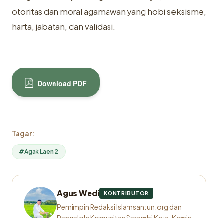
otoritas dan moral agamawan yang hobi seksisme,
harta, jabatan, dan validasi.
Download PDF
Tagar:
#Agak Laen 2
Agus Wedi
KONTRIBUTOR
Pemimpin Redaksi Islamsantun.org dan
Pengelola Komunitas Serambi Kata, Kamis