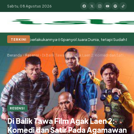
Sabtu, 08 Agustus 2026
◆
 Kita Memperlakukannya
Spanyol Juara Dunia, tetapi Sudah Berabad-ab
TERKINI
Populer:
Moderasi Beragama
Khutbah Jumat
Pesantren
Tokoh Isla
Beranda
Resensi
Di Balik Tawa Film Agak Laen 2: Komedi dan Satir Pada Agamawan
RESENSI
Di Balik Tawa Film Agak Laen 2:
Komedi dan Satir Pada Agamawan