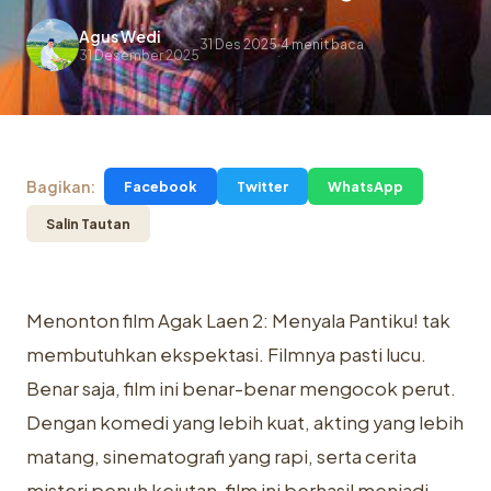
Agus Wedi
31 Des 2025
4 menit baca
.
31 Desember 2025
Bagikan:
Facebook
Twitter
WhatsApp
Salin Tautan
Menonton film Agak Laen 2: Menyala Pantiku! tak
membutuhkan ekspektasi. Filmnya pasti lucu.
Benar saja, film ini benar-benar mengocok perut.
Dengan komedi yang lebih kuat, akting yang lebih
matang, sinematografi yang rapi, serta cerita
misteri penuh kejutan, film ini berhasil menjadi