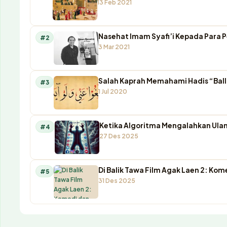
13 Feb 2021
Nasehat Imam Syafi’i Kepada Para 
#2
3 Mar 2021
Salah Kaprah Memahami Hadis “Ball
#3
1 Jul 2020
Ketika Algoritma Mengalahkan Ulam
#4
27 Des 2025
Di Balik Tawa Film Agak Laen 2: K
#5
31 Des 2025