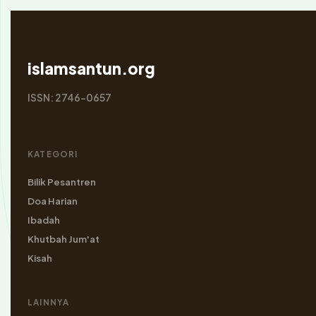
islamsantun.org
ISSN: 2746-0657
KATEGORI
Bilik Pesantren
Doa Harian
Ibadah
Khutbah Jum'at
Kisah
LAINNYA