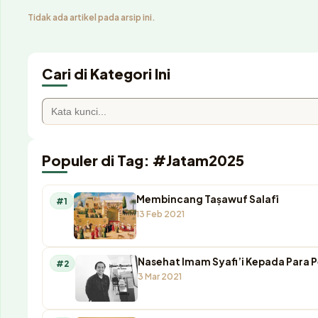
Tidak ada artikel pada arsip ini.
Cari di Kategori Ini
Populer di Tag: #Jatam2025
Membincang Taṣawuf Salafī
#1
13 Feb 2021
Nasehat Imam Syafi’i Kepada Para 
#2
3 Mar 2021