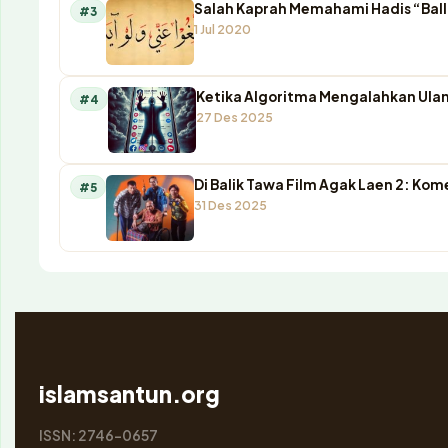
Salah Kaprah Memahami Hadis “Ball
#3
1 Jul 2020
Ketika Algoritma Mengalahkan Ulam
#4
27 Des 2025
Di Balik Tawa Film Agak Laen 2: K
#5
31 Des 2025
islamsantun.org
ISSN: 2746-0657