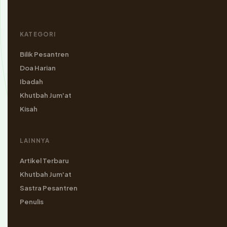
KATEGORI
Bilik Pesantren
Doa Harian
Ibadah
Khutbah Jum'at
Kisah
LAINNYA
Artikel Terbaru
Khutbah Jum'at
Sastra Pesantren
Penulis