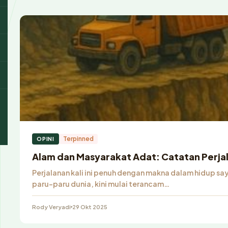
Terpinned
OPINI
Alam dan Masyarakat Adat: Catatan Perja
Perjalanan kali ini penuh dengan makna dalam hidup s
paru-paru dunia, kini mulai terancam…
Rody Veryadi
29 Okt 2025