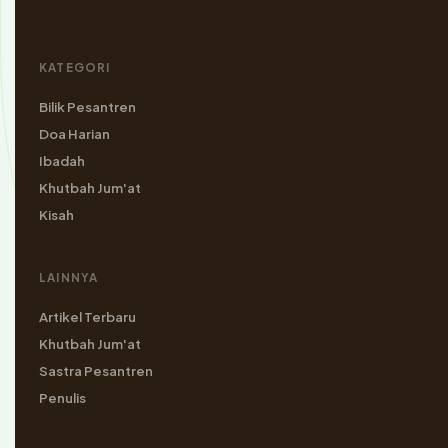
KATEGORI
Bilik Pesantren
Doa Harian
Ibadah
Khutbah Jum'at
Kisah
LAINNYA
Artikel Terbaru
Khutbah Jum'at
Sastra Pesantren
Penulis