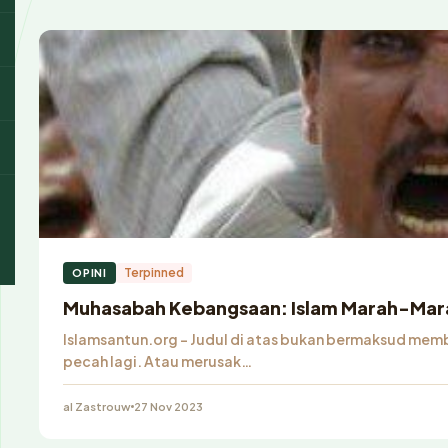
Terpinned
OPINI
Muhasabah Kebangsaan: Islam Marah-Mar
Islamsantun.org – Judul di atas bukan bermaksud memb
pecah lagi. Atau merusak…
al Zastrouw
27 Nov 2023