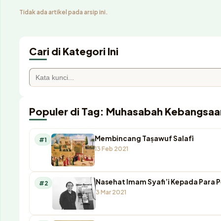
Tidak ada artikel pada arsip ini.
Cari di Kategori Ini
Populer di Tag: Muhasabah Kebangsaa
Membincang Taṣawuf Salafī
#1
13 Feb 2021
Nasehat Imam Syafi’i Kepada Para 
#2
3 Mar 2021