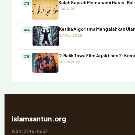
Salah Kaprah Memahami Hadis “Ball
#3
1 Jul 2020
Ketika Algoritma Mengalahkan Ulam
#4
27 Des 2025
Di Balik Tawa Film Agak Laen 2: K
#5
31 Des 2025
islamsantun.org
ISSN: 2746-0657