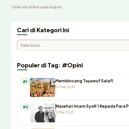
Tidak ada artikel pada arsip ini.
Cari di Kategori Ini
Populer di Tag: #Opini
Membincang Taṣawuf Salafī
#1
13 Feb 2021
Nasehat Imam Syafi’i Kepada Para 
#2
3 Mar 2021