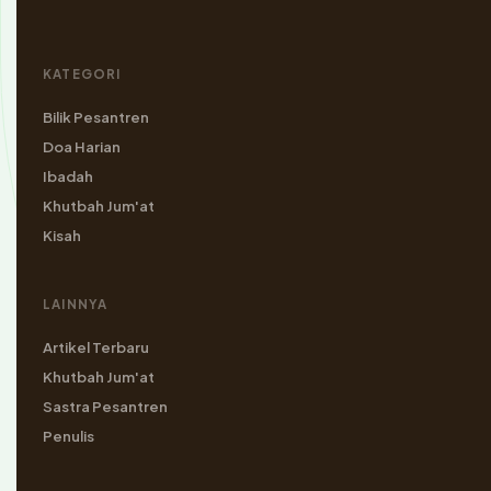
KATEGORI
Bilik Pesantren
Doa Harian
Ibadah
Khutbah Jum'at
Kisah
LAINNYA
Artikel Terbaru
Khutbah Jum'at
Sastra Pesantren
Penulis