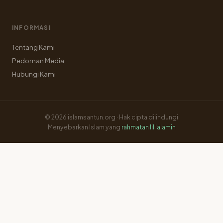
INFORMASI
Tentang Kami
Pedoman Media
Hubungi Kami
© 2026 islamsantun.org · Hak cipta dilindungi
Menyebarkan Islam yang
rahmatan lil 'alamin