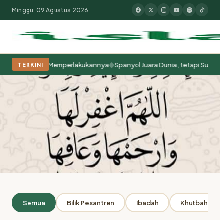
Minggu, 09 Agustus 2026
◆
 Cara Kita Memperlakukannya
Spanyol Juara Dunia, tetapi Sudah Berab
TERKINI
Populer:
Moderasi Beragama
Khutbah Jumat
Pesantren
Tokoh Isla
Beranda
Penulis: Fajar Abdul Bashir
ARSIP
Semua
Bilik Pesantren
Ibadah
Khutbah Jum
Penulis: Fajar Abdul Bashir