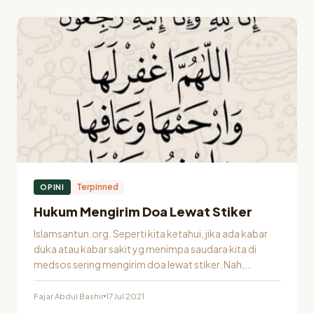
Khodim di Ma'had Ar-Risalah, Yogyakarta
Terpinned
OPINI
Hukum Mengirim Doa Lewat Stiker
Islamsantun.org. Seperti kita ketahui, jika ada kabar
duka atau kabar sakit yg menimpa saudara kita di
medsos sering mengirim doa lewat stiker. Nah,
bagaimana hukumnya? Doa yang dikirim…
Fajar Abdul Bashir
17 Jul 2021