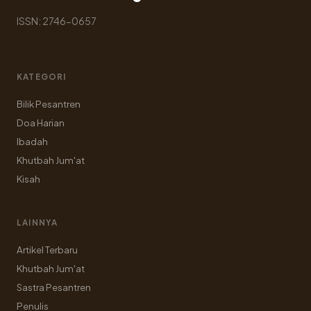
ISSN: 2746-0657
KATEGORI
Bilik Pesantren
Doa Harian
Ibadah
Khutbah Jum'at
Kisah
LAINNYA
Artikel Terbaru
Khutbah Jum'at
Sastra Pesantren
Penulis