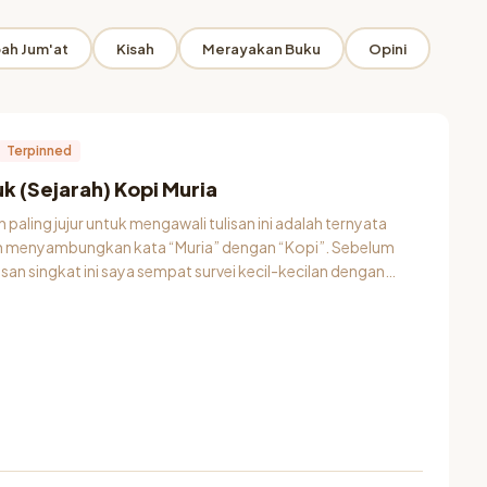
ah Jum'at
Kisah
Merayakan Buku
Opini
itasari
3
Total
Artikel
Terpinned
 (Sejarah) Kopi Muria
paling jujur untuk mengawali tulisan ini adalah ternyata
h menyambungkan kata “Muria” dengan “Kopi”. Sebelum
asan singkat ini saya sempat survei kecil-kecilan dengan
pesan…