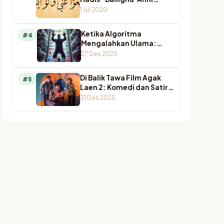
Walaw Ayah”
1 Jul 2020
Ketika Algoritma
#4
Mengalahkan Ulama:
Krisis Otoritas
27 Des 2025
Keagamaan di Ruang
Digital
Di Balik Tawa Film Agak
#5
Laen 2: Komedi dan Satir
Pada Agamawan
31 Des 2025