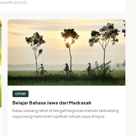
asari
8 Jan 2021
OPINI
Belajar Bahasa Jawa dari Madrasah
Kalau sedang rehat di tengah kegiatan menulis terkadang
saya iseng memotret cuplikan tulisan saya di layar…