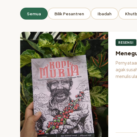
ARSIP
Semua
Bilik Pesantren
Ibadah
Khutb
Penulis: Impian Nop
Suka menulis fiksi berbahasa Indonesia dan Jawa. Tinggal di Solo.
RESENSI
Meneguk
Pernyataan 
agak susa
menulis ul
mengirim 