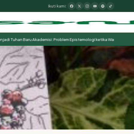
Ikuti kami:
Tuhan Baru Akademisi: Problem Epistemologi ketika Wasā’il Berubah M