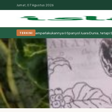
Jumat, 07 Agustus 2026
◆
, tapi Cara Kita Memperlakukannya
Spanyol Juara Dunia, tetapi Suda
TERKINI
Populer:
Moderasi Beragama
Khutbah Jumat
Pesantren
Tokoh Isla
Beranda
Penulis: Impian Nopitasari