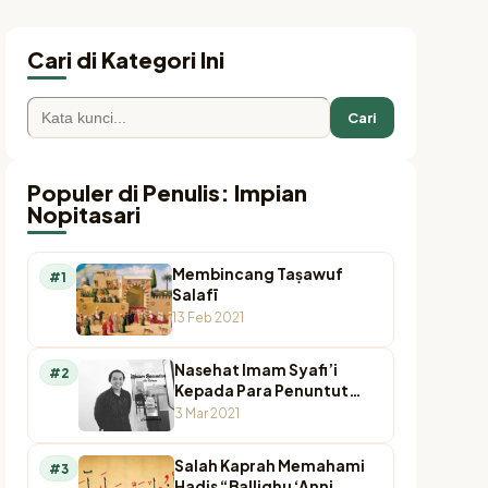
Cari di Kategori Ini
Cari
Populer di Penulis: Impian
Nopitasari
Membincang Taṣawuf
#1
Salafī
13 Feb 2021
Nasehat Imam Syafi’i
#2
Kepada Para Penuntut
Ilmu
3 Mar 2021
Salah Kaprah Memahami
#3
Hadis “Ballighu ‘Anni