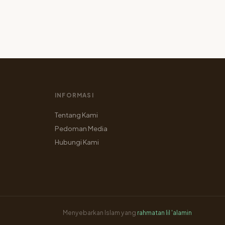
INFORMASI
Tentang Kami
Pedoman Media
Hubungi Kami
Menyebarkan Islam yang
rahmatan lil 'alamin