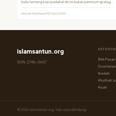
buku tentang kopi padahal diri ini bukan peminum apalagi
penikmat…
Impian Nopitasari
25 Des 2020
KATEGOR
islamsantun.org
Bilik Pesan
ISSN: 2746-0657
Doa Harian
Ibadah
Khutbah J
Kisah
© 2026 islamsantun.org · Hak cipta dilindungi