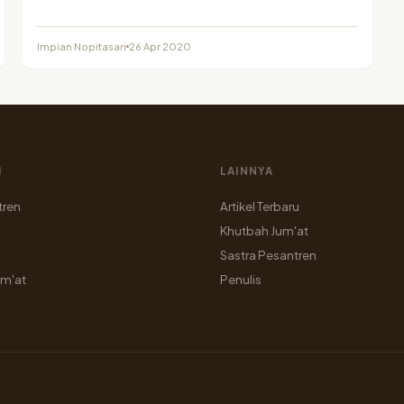
Impian Nopitasari
26 Apr 2020
I
LAINNYA
tren
Artikel Terbaru
Khutbah Jum'at
Sastra Pesantren
um'at
Penulis