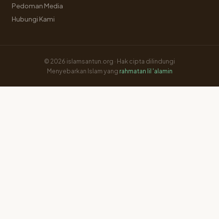
Pedoman Media
Hubungi Kami
© 2026 islamsantun.org · Hak cipta dilindungi
Menyebarkan Islam yang
rahmatan lil 'alamin