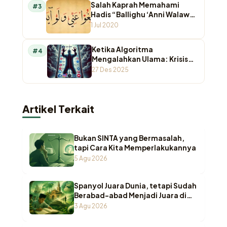
Salah Kaprah Memahami
#3
Hadis “Ballighu ‘Anni Walaw
Ayah”
1 Jul 2020
Ketika Algoritma
#4
Mengalahkan Ulama: Krisis
Otoritas Keagamaan di
27 Des 2025
Ruang Digital
Artikel Terkait
Bukan SINTA yang Bermasalah,
tapi Cara Kita Memperlakukannya
5 Agu 2026
Spanyol Juara Dunia, tetapi Sudah
Berabad-abad Menjadi Juara di
Pesantren Indonesia
3 Agu 2026