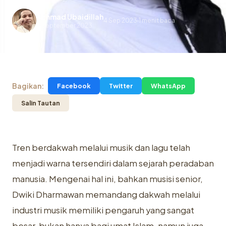
Achmad Ubaidillah
4 Sep 2023
1 menit baca
.
4 September 2023
Bagikan:
Facebook
Twitter
WhatsApp
Salin Tautan
Tren berdakwah melalui musik dan lagu telah
menjadi warna tersendiri dalam sejarah peradaban
manusia. Mengenai hal ini, bahkan musisi senior,
Dwiki Dharmawan memandang dakwah melalui
industri musik memiliki pengaruh yang sangat
besar, bukan hanya bagi umat Islam, namun juga