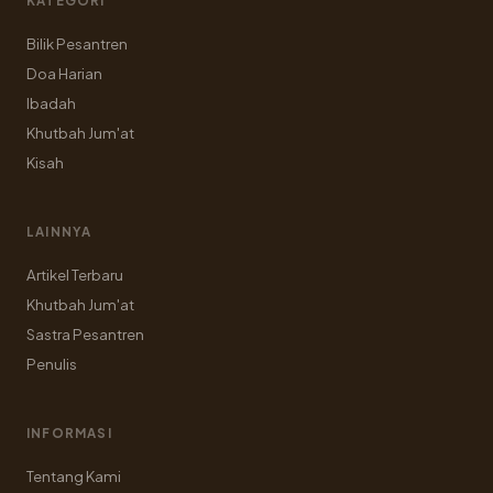
KATEGORI
Bilik Pesantren
Doa Harian
Ibadah
Khutbah Jum'at
Kisah
LAINNYA
Artikel Terbaru
Khutbah Jum'at
Sastra Pesantren
Penulis
INFORMASI
Tentang Kami