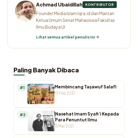
Achmad Ubaidillah
KONTRIBUTOR
Founder Media Islam Iqra.id dan Mantan
Ketua Umum Senat Mahasiswa Fakultas
Ilmu Budaya UI
Lihat semua artikel penulis ini
Paling Banyak Dibaca
Membincang Taṣawuf Salafī
#1
13 Feb 2021
Nasehat Imam Syafi’i Kepada
#2
Para Penuntut Ilmu
3 Mar 2021