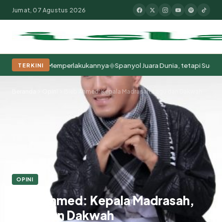
Jumat, 07 Agustus 2026
◆
Cara Kita Memperlakukannya
Spanyol Juara Dunia, tetapi Sudah Berab
TERKINI
Populer:
Moderasi Beragama
Khutbah Jumat
Pesantren
Tokoh Isla
Beranda
Opini
Bieb Ahmed: Kepala Madrasah, Lagu dan Dakwah
OPINI
Bieb Ahmed: Kepala Madrasah,
Lagu dan Dakwah