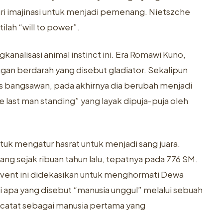
ari imajinasi untuk menjadi pemenang. Nietszche
lah “will to power”.
nalisasi animal instinct ini. Era Romawi Kuno,
ngan berdarah yang disebut gladiator. Sekalipun
as bangsawan, pada akhirnya dia berubah menjadi
last man standing” yang layak dipuja-puja oleh
ntuk mengatur hasrat untuk menjadi sang juara.
ng sejak ribuan tahun lalu, tepatnya pada 776 SM.
 Event ini didekasikan untuk menghormati Dewa
 apa yang disebut “manusia unggul” melalui sebuah
rcatat sebagai manusia pertama yang