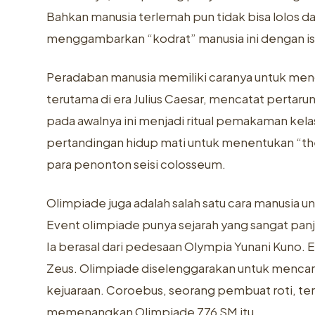
Bahkan manusia terlemah pun tidak bisa lolos d
menggambarkan “kodrat” manusia ini dengan isti
Peradaban manusia memiliki caranya untuk mengka
terutama di era Julius Caesar, mencatat pertaru
pada awalnya ini menjadi ritual pemakaman kel
pertandingan hidup mati untuk menentukan “the 
para penonton seisi colosseum.
Olimpiade juga adalah salah satu cara manusia u
Event olimpiade punya sejarah yang sangat panja
Ia berasal dari pedesaan Olympia Yunani Kuno.
Zeus. Olimpiade diselenggarakan untuk mencari
kejuaraan. Coroebus, seorang pembuat roti, te
memenangkan Olimpiade 776 SM itu.