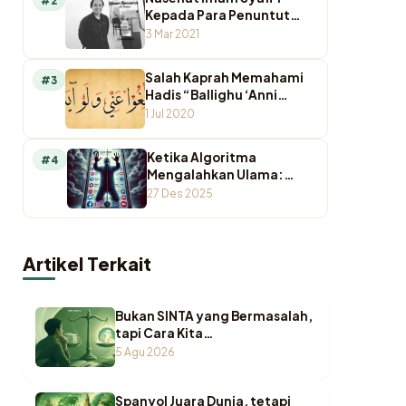
#2
Kepada Para Penuntut
Ilmu
3 Mar 2021
Salah Kaprah Memahami
#3
Hadis “Ballighu ‘Anni
Walaw Ayah”
1 Jul 2020
Ketika Algoritma
#4
Mengalahkan Ulama:
Krisis Otoritas
27 Des 2025
Keagamaan di Ruang
Digital
Artikel Terkait
Bukan SINTA yang Bermasalah,
tapi Cara Kita
Memperlakukannya
5 Agu 2026
Spanyol Juara Dunia, tetapi