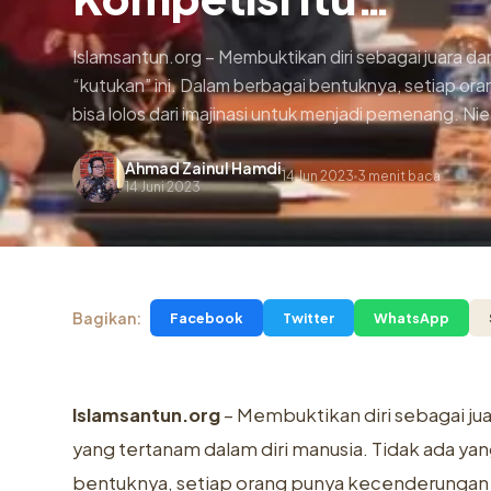
Islamsantun.org – Membuktikan diri sebagai juara dan
“kutukan” ini. Dalam berbagai bentuknya, setiap o
bisa lolos dari imajinasi untuk menjadi pemenang. 
Ahmad Zainul Hamdi
14 Jun 2023
3 menit baca
.
14 Juni 2023
Bagikan:
Facebook
Twitter
WhatsApp
Islamsantun.org
– Membuktikan diri sebagai juar
yang tertanam dalam diri manusia. Tidak ada yan
bentuknya, setiap orang punya kecenderungan 