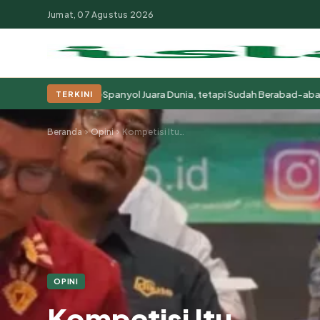
Jumat, 07 Agustus 2026
◆
perlakukannya
Spanyol Juara Dunia, tetapi Sudah Berabad-abad Menja
TERKINI
Populer:
Moderasi Beragama
Khutbah Jumat
Pesantren
Tokoh Isla
Beranda
Opini
Kompetisi Itu…
OPINI
Kompetisi Itu…