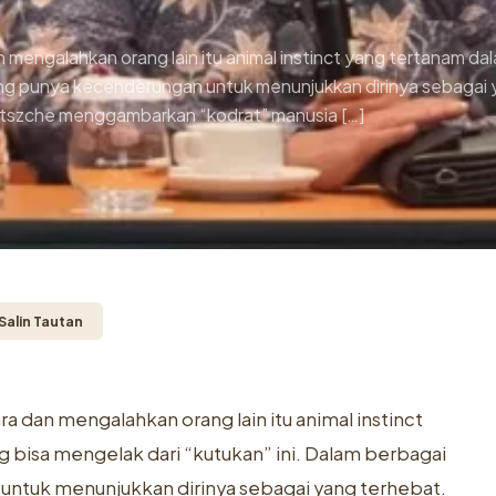
 mengalahkan orang lain itu animal instinct yang tertanam dal
rang punya kecenderungan untuk menunjukkan dirinya sebagai
Nietszche menggambarkan “kodrat” manusia […]
Salin Tautan
a dan mengalahkan orang lain itu animal instinct
g bisa mengelak dari “kutukan” ini. Dalam berbagai
untuk menunjukkan dirinya sebagai yang terhebat.