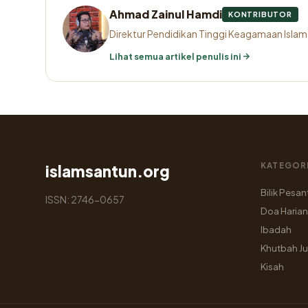
Ahmad Zainul Hamdi
KONTRIBUTOR
Direktur Pendidikan Tinggi Keagamaan Isla
Lihat semua artikel penulis ini
KATEGOR
islamsantun.org
Bilik Pesan
ISSN: 2746-0657
Doa Harian
Ibadah
Khutbah J
Kisah