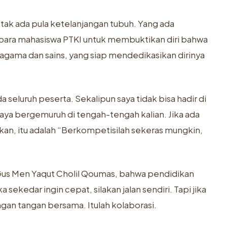
tak ada pula ketelanjangan tubuh. Yang ada
para mahasiswa PTKI untuk membuktikan diri bahwa
 agama dan sains, yang siap mendedikasikan dirinya
eluruh peserta. Sekalipun saya tidak bisa hadir di
saya bergemuruh di tengah-tengah kalian. Jika ada
an, itu adalah “Berkompetisilah sekeras mungkin,
a, Gus Men Yaqut Cholil Qoumas, bahwa pendidikan
ekedar ingin cepat, silakan jalan sendiri. Tapi jika
engan tangan bersama. Itulah kolaborasi.