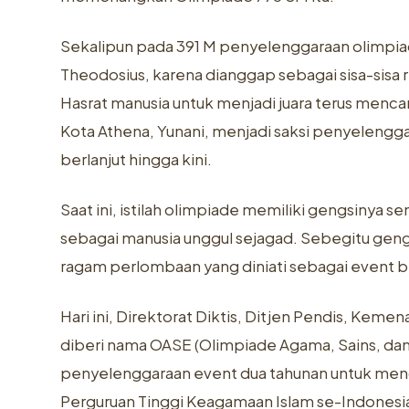
Sekalipun pada 391 M penyelenggaraan olimpiad
Theodosius, karena dianggap sebagai sisa-sisa 
Hasrat manusia untuk menjadi juara terus mencar
Kota Athena, Yunani, menjadi saksi penyeleng
berlanjut hingga kini.
Saat ini, istilah olimpiade memiliki gengsinya s
sebagai manusia unggul sejagad. Sebegitu gengs
ragam perlombaan yang diniati sebagai event b
Hari ini, Direktorat Diktis, Ditjen Pendis, Ke
diberi nama OASE (Olimpiade Agama, Sains, dan 
penyelenggaraan event dua tahunan untuk menc
Perguruan Tinggi Keagamaan Islam se-Indonesi