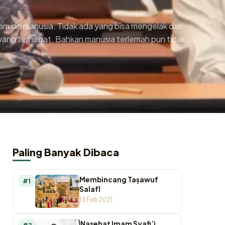
am diri manusia. Tidak ada yang bisa mengelak dari
 yang terhebat. Bahkan manusia terlemah pun tidak
Paling Banyak Dibaca
Membincang Taṣawuf
#1
Salafī
13 Feb 2021
Nasehat Imam Syafi’i