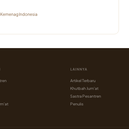
m Kemenag Indonesia
I
LAINNYA
tren
Artikel Terbaru
Khutbah Jum'at
Sastra Pesantren
um'at
Penulis