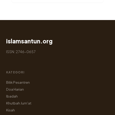
islamsantun.org
ISSN: 2746-0657
KATEGORI
Bilik Pesantren
Doa Harian
Ibadah
Khutbah Jum'at
Kisah