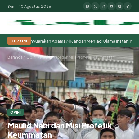
Senin, 10 Agustus 2026
◆
alam Menyuarakan Agama?
Jangan Menjadi Ulama Instan: Membaca Filsa
TERKINI
Populer:
Moderasi Beragama
Khutbah Jumat
Pesantren
Tokoh Isla
Beranda
Opini
Maulid Nabi dan Misi Profetik Keummatan
OPINI
Maulid Nabi dan Misi Profetik
Keummatan