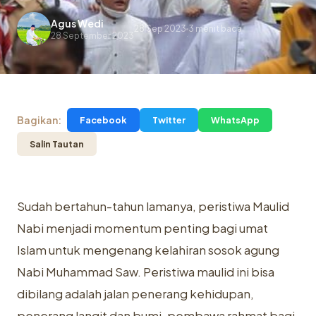
Agus Wedi
28 Sep 2023
3 menit baca
.
28 September 2023
Bagikan:
Facebook
Twitter
WhatsApp
Salin Tautan
Sudah bertahun-tahun lamanya, peristiwa Maulid
Nabi menjadi momentum penting bagi umat
Islam untuk mengenang kelahiran sosok agung
Nabi Muhammad Saw. Peristiwa maulid ini bisa
dibilang adalah jalan penerang kehidupan,
penerang langit dan bumi, pembawa rahmat bagi