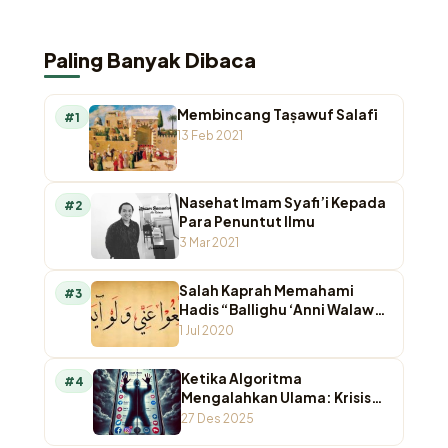
Paling Banyak Dibaca
Membincang Taṣawuf Salafī
#1
13 Feb 2021
Nasehat Imam Syafi’i Kepada
#2
Para Penuntut Ilmu
3 Mar 2021
Salah Kaprah Memahami
#3
Hadis “Ballighu ‘Anni Walaw
Ayah”
1 Jul 2020
Ketika Algoritma
#4
Mengalahkan Ulama: Krisis
Otoritas Keagamaan di
27 Des 2025
Ruang Digital