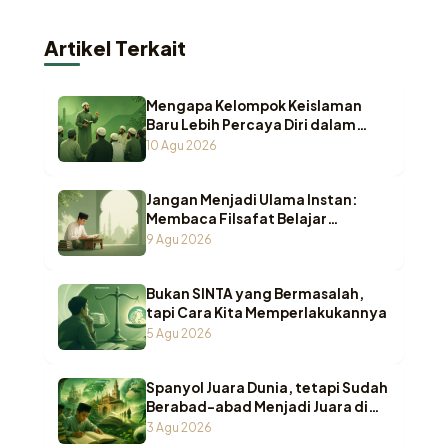
Artikel Terkait
Mengapa Kelompok Keislaman
Baru Lebih Percaya Diri dalam
Menyuarakan Agama?
10 Agu 2026
Jangan Menjadi Ulama Instan:
Membaca Filsafat Belajar
Pesantren dari Nama-Nama Kitab
9 Agu 2026
Fikih
Bukan SINTA yang Bermasalah,
tapi Cara Kita Memperlakukannya
5 Agu 2026
Spanyol Juara Dunia, tetapi Sudah
Berabad-abad Menjadi Juara di
Pesantren Indonesia
3 Agu 2026