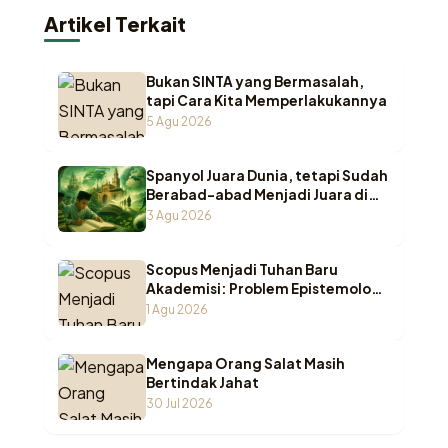
Artikel Terkait
Bukan SINTA yang Bermasalah,
tapi Cara Kita Memperlakukannya
5 Agu 2026
Spanyol Juara Dunia, tetapi Sudah
Berabad-abad Menjadi Juara di
Pesantren Indonesia
3 Agu 2026
Scopus Menjadi Tuhan Baru
Akademisi: Problem Epistemologi
ketika Wasā’il Berubah Menjadi
1 Agu 2026
Maqāṣid
Mengapa Orang Salat Masih
Bertindak Jahat
30 Jul 2026