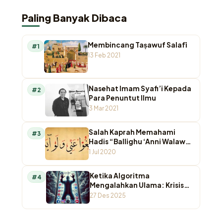
Paling Banyak Dibaca
Membincang Taṣawuf Salafī
#1
13 Feb 2021
Nasehat Imam Syafi’i Kepada
#2
Para Penuntut Ilmu
3 Mar 2021
Salah Kaprah Memahami
#3
Hadis “Ballighu ‘Anni Walaw
Ayah”
1 Jul 2020
Ketika Algoritma
#4
Mengalahkan Ulama: Krisis
Otoritas Keagamaan di
27 Des 2025
Ruang Digital