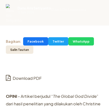
Danu Aris Setiyanto
12 Jun 2026
5 menit baca
.
12 Juni 2026
Bagikan:
Facebook
Twitter
WhatsApp
Salin Tautan
Download PDF
OPINI
– Artikel berjudul “
The Global God Divide”
dari hasil penelitian yang dilakukan oleh
Christine