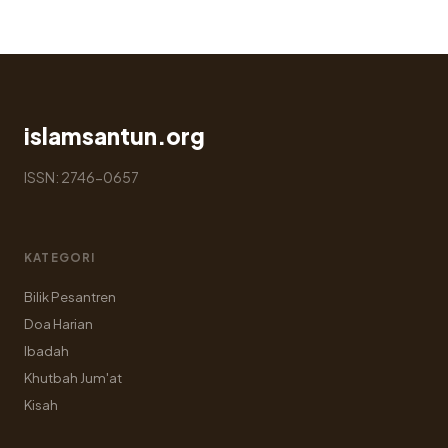
islamsantun.org
ISSN: 2746-0657
KATEGORI
Bilik Pesantren
Doa Harian
Ibadah
Khutbah Jum'at
Kisah