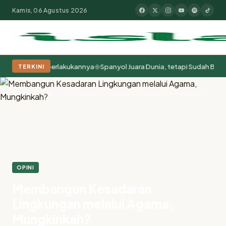
Kamis, 06 Agustus 2026
◆
a Kita Memperlakukannya
Spanyol Juara Dunia, tetapi Sudah Berabad-
TERKINI
Populer:
Moderasi Beragama
Khutbah Jumat
Pesantren
Tokoh Isla
Beranda
Opini
Membangun Kesadaran Lingkungan melalui Agama, Mungkinkah?
OPINI
Membangun Kesadaran
Lingkungan melalui Agama,
Mungkinkah?