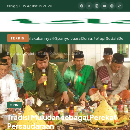
Minggu, 09 Agustus 2026
◆
ita Memperlakukannya
Spanyol Juara Dunia, tetapi Sudah Berabad-abad
TERKINI
Populer:
Moderasi Beragama
Khutbah Jumat
Pesantren
Tokoh Isla
Beranda
Opini
Tradisi Muludan sebagai Perekat Persaudaraan
OPINI
Tradisi Muludan sebagai Perekat
Persaudaraan