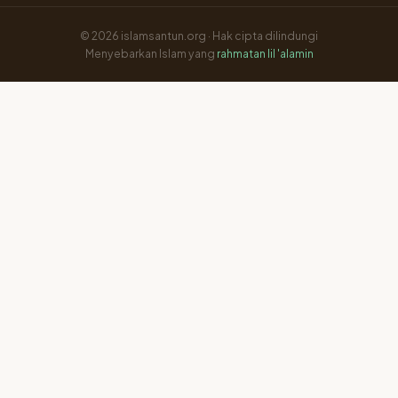
© 2026 islamsantun.org · Hak cipta dilindungi
Menyebarkan Islam yang
rahmatan lil 'alamin