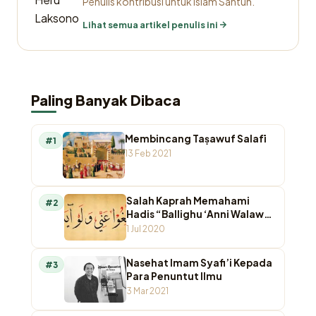
Penulis kontribusi untuk Islam Santun.
Lihat semua artikel penulis ini
Paling Banyak Dibaca
Membincang Taṣawuf Salafī
#1
13 Feb 2021
Salah Kaprah Memahami
#2
Hadis “Ballighu ‘Anni Walaw
Ayah”
1 Jul 2020
Nasehat Imam Syafi’i Kepada
#3
Para Penuntut Ilmu
3 Mar 2021