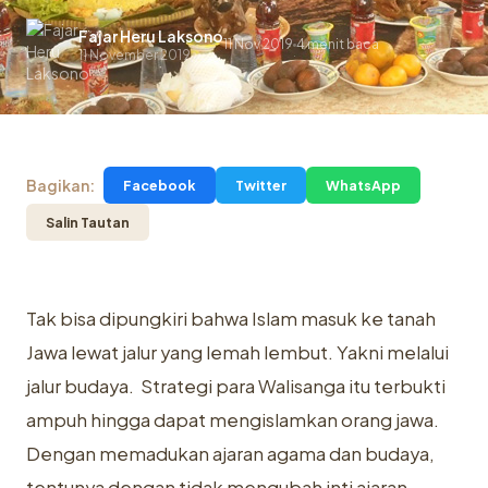
Fajar Heru Laksono
11 Nov 2019
4 menit baca
.
11 November 2019
Bagikan:
Facebook
Twitter
WhatsApp
Salin Tautan
Tak bisa dipungkiri bahwa Islam masuk ke tanah
Jawa lewat jalur yang lemah lembut. Yakni melalui
jalur budaya. Strategi para Walisanga itu terbukti
ampuh hingga dapat mengislamkan orang jawa.
Dengan memadukan ajaran agama dan budaya,
tentunya dengan tidak mengubah inti ajaran