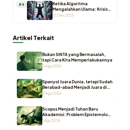
Ketika Algoritma
#4
Mengalahkan Ulama: Krisis
Otoritas Keagamaan di
27 Des 2025
Ruang Digital
Artikel Terkait
Bukan SINTA yang Bermasalah,
tapi Cara Kita Memperlakukannya
5 Agu 2026
Spanyol Juara Dunia, tetapi Sudah
Berabad-abad Menjadi Juara di
Pesantren Indonesia
3 Agu 2026
Scopus Menjadi Tuhan Baru
Akademisi: Problem Epistemologi
ketika Wasā’il Berubah Menjadi
1 Agu 2026
Maqāṣid