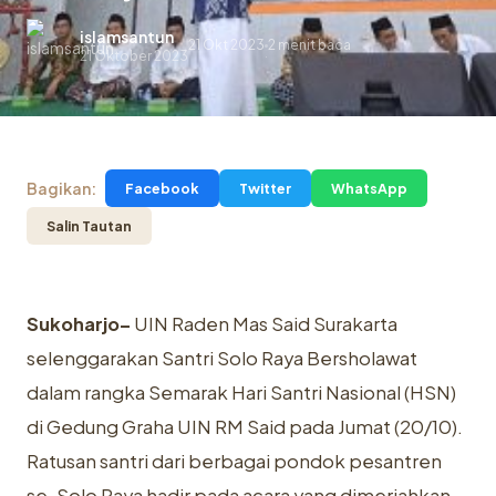
islamsantun
21 Okt 2023
2 menit baca
.
21 Oktober 2023
Bagikan:
Facebook
Twitter
WhatsApp
Salin Tautan
Sukoharjo–
UIN Raden Mas Said Surakarta
selenggarakan Santri Solo Raya Bersholawat
dalam rangka Semarak Hari Santri Nasional (HSN)
di Gedung Graha UIN RM Said pada Jumat (20/10).
Ratusan santri dari berbagai pondok pesantren
se-Solo Raya hadir pada acara yang dimeriahkan