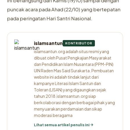
ini berlangsung dari Kamis (19/10) sampai dengan
puncak acara pada Ahad (22/10) yang bertepatan
pada peringatan Hari Santri Nasional.
islamsantun
KONTRIBUTOR
islamsantun.org adalah situs resmi yang
dibuat oleh Pusat Pengkajian Masyarakat
dan Pendidikan Islam Nusantara (PPM-PIN)
UIN Raden Mas Said Surakarta. Pembuatan
website ini adalah tindak lanjut dari
kampanye Literasi Islam Santun dan
Toleran (LISAN) yang digaungkan sejak
tahun 2018.islamsantun.org siap
berkolaborasi dengan berbagai pihak yang
menyuarakan perdamaian dan sikap
moderasi beragama
Lihat semua artikel penulis ini