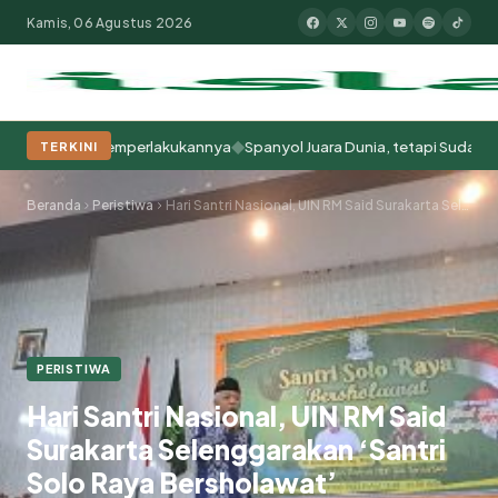
Kamis, 06 Agustus 2026
◆
ra Kita Memperlakukannya
Spanyol Juara Dunia, tetapi Sudah Berabad
TERKINI
Populer:
Moderasi Beragama
Khutbah Jumat
Pesantren
Tokoh Isla
Beranda
Peristiwa
Hari Santri Nasional, UIN RM Said Surakarta Selenggarakan ‘Santri Solo Raya Bersholawat’
PERISTIWA
Hari Santri Nasional, UIN RM Said
Surakarta Selenggarakan ‘Santri
Solo Raya Bersholawat’