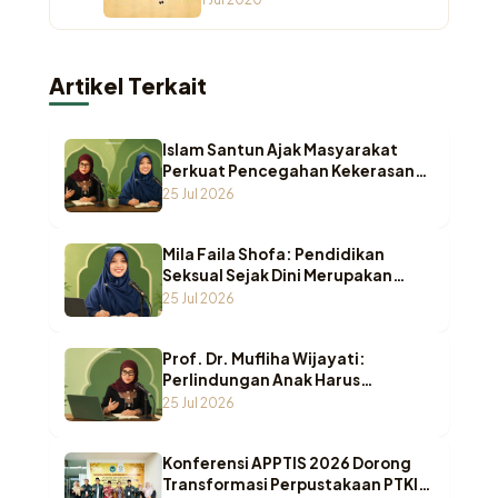
Artikel Terkait
Islam Santun Ajak Masyarakat
Perkuat Pencegahan Kekerasan
Seksual terhadap Anak
25 Jul 2026
Mila Faila Shofa: Pendidikan
Seksual Sejak Dini Merupakan
Benteng Utama Melindungi Anak
25 Jul 2026
dari Kekerasan
Prof. Dr. Mufliha Wijayati:
Perlindungan Anak Harus
Bergeser dari Sekadar Melindungi
25 Jul 2026
Menuju Pemenuhan Hak Anak
Konferensi APPTIS 2026 Dorong
Transformasi Perpustakaan PTKI