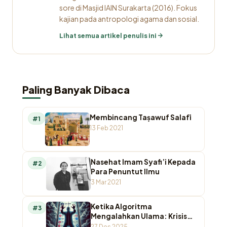
sore di Masjid IAIN Surakarta (2016). Fokus
kajian pada antropologi agama dan sosial.
Lihat semua artikel penulis ini
Paling Banyak Dibaca
Membincang Taṣawuf Salafī
#1
13 Feb 2021
Nasehat Imam Syafi’i Kepada
#2
Para Penuntut Ilmu
3 Mar 2021
Ketika Algoritma
#3
Mengalahkan Ulama: Krisis
Otoritas Keagamaan di
27 Des 2025