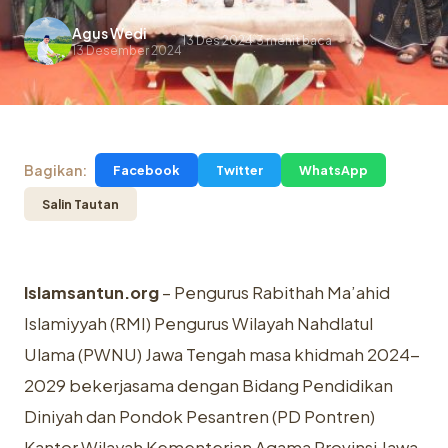
Agus Wedi
13 Des 2024
3 menit baca
.
13 Desember 2024
Bagikan:
Facebook
Twitter
WhatsApp
Salin Tautan
Islamsantun.org
– Pengurus Rabithah Ma’ahid
Islamiyyah (RMI) Pengurus Wilayah Nahdlatul
Ulama (PWNU) Jawa Tengah masa khidmah 2024-
2029 bekerjasama dengan Bidang Pendidikan
Diniyah dan Pondok Pesantren (PD Pontren)
Kantor Wilayah Kementerian Agama Provinsi Jawa