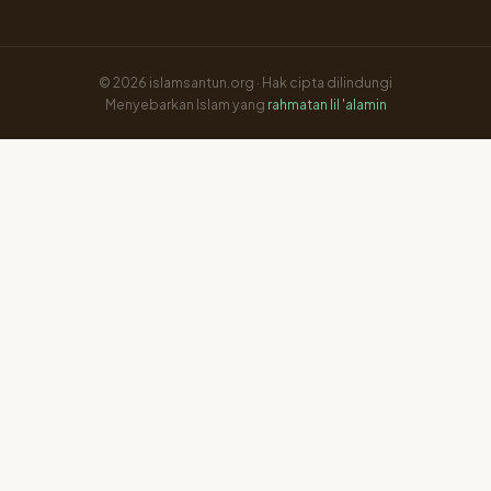
© 2026 islamsantun.org · Hak cipta dilindungi
Menyebarkan Islam yang
rahmatan lil 'alamin