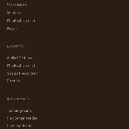
Doa Harian
Ibadah
Khutbah Jum'at
Kisah
LAINNYA
Artikel Terbaru
Khutbah Jum'at
Sastra Pesantren
Penulis
INFORMASI
Tentang Kami
Pedoman Media
Hubungi Kami