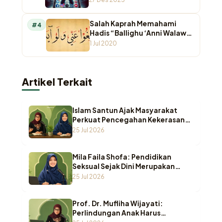
Ruang Digital
Salah Kaprah Memahami
#4
Hadis “Ballighu ‘Anni Walaw
Ayah”
1 Jul 2020
Artikel Terkait
Islam Santun Ajak Masyarakat
Perkuat Pencegahan Kekerasan
Seksual terhadap Anak
25 Jul 2026
Mila Faila Shofa: Pendidikan
Seksual Sejak Dini Merupakan
Benteng Utama Melindungi Anak
25 Jul 2026
dari Kekerasan
Prof. Dr. Mufliha Wijayati:
Perlindungan Anak Harus