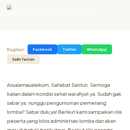
islamsantun
16 Nov 2021
1 menit baca
.
16 November 2021
Bagikan:
Facebook
Twitter
WhatsApp
Salin Tautan
Assalamaualaikum, Sahabat Santun. Semoga
kalian dalam kondisi sehat wal afiyat ya. Sudah gak
sabar ya, nunggu pengumuman pemenang
lomba? Sabar dulu ya! Berikut kami sampaikan rilis
peserta yang lolos administrasi lomba dan akan
maju di babak berikutnya. Berikut rilis peserta