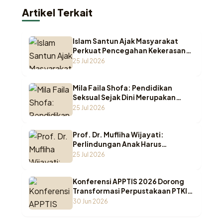
Artikel Terkait
Islam Santun Ajak Masyarakat
Perkuat Pencegahan Kekerasan
Seksual terhadap Anak
25 Jul 2026
Mila Faila Shofa: Pendidikan
Seksual Sejak Dini Merupakan
Benteng Utama Melindungi Anak
25 Jul 2026
dari Kekerasan
Prof. Dr. Mufliha Wijayati:
Perlindungan Anak Harus
Bergeser dari Sekadar Melindungi
25 Jul 2026
Menuju Pemenuhan Hak Anak
Konferensi APPTIS 2026 Dorong
Transformasi Perpustakaan PTKI
di Era AI
30 Jun 2026