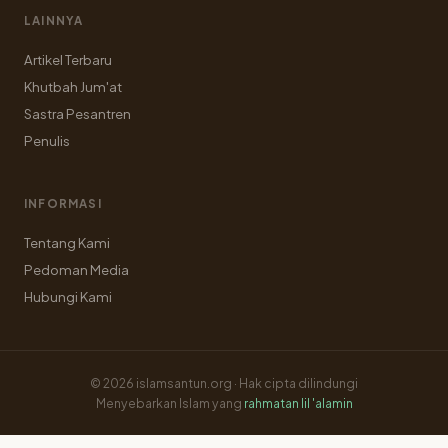
LAINNYA
Artikel Terbaru
Khutbah Jum'at
Sastra Pesantren
Penulis
INFORMASI
Tentang Kami
Pedoman Media
Hubungi Kami
© 2026 islamsantun.org · Hak cipta dilindungi
Menyebarkan Islam yang
rahmatan lil 'alamin