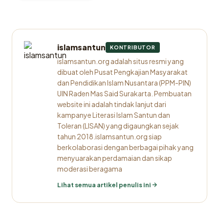
islamsantun
KONTRIBUTOR
islamsantun.org adalah situs resmi yang
dibuat oleh Pusat Pengkajian Masyarakat
dan Pendidikan Islam Nusantara (PPM-PIN)
UIN Raden Mas Said Surakarta. Pembuatan
website ini adalah tindak lanjut dari
kampanye Literasi Islam Santun dan
Toleran (LISAN) yang digaungkan sejak
tahun 2018.islamsantun.org siap
berkolaborasi dengan berbagai pihak yang
menyuarakan perdamaian dan sikap
moderasi beragama
Lihat semua artikel penulis ini