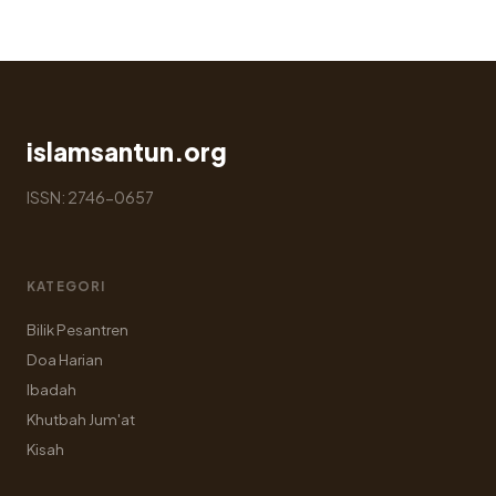
islamsantun.org
ISSN: 2746-0657
KATEGORI
Bilik Pesantren
Doa Harian
Ibadah
Khutbah Jum'at
Kisah