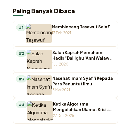
Paling Banyak Dibaca
Membincang Taṣawuf Salafī
#1
13 Feb 2021
Salah Kaprah Memahami
#2
Hadis “Ballighu ‘Anni Walaw
Ayah”
1 Jul 2020
Nasehat Imam Syafi’i Kepada
#3
Para Penuntut Ilmu
3 Mar 2021
Ketika Algoritma
#4
Mengalahkan Ulama: Krisis
Otoritas Keagamaan di
27 Des 2025
Ruang Digital