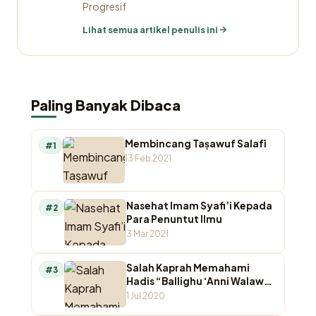
Progresif
Lihat semua artikel penulis ini
Paling Banyak Dibaca
Membincang Taṣawuf Salafī
#1
13 Feb 2021
Nasehat Imam Syafi’i Kepada
#2
Para Penuntut Ilmu
3 Mar 2021
Salah Kaprah Memahami
#3
Hadis “Ballighu ‘Anni Walaw
Ayah”
1 Jul 2020