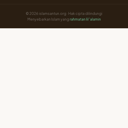
© 2026 islamsantun.org · Hak cipta dilindungi
Menyebarkan Islam yang
rahmatan lil 'alamin