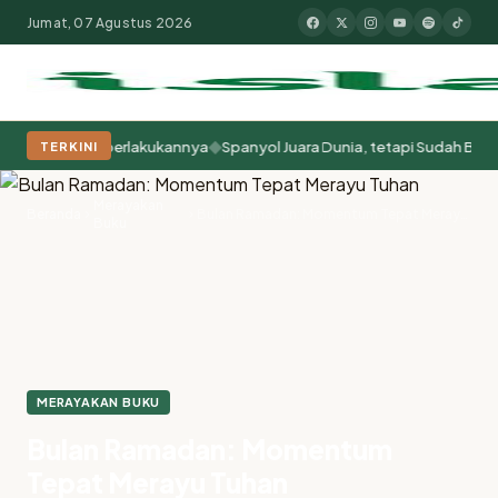
Jumat, 07 Agustus 2026
◆
a Kita Memperlakukannya
Spanyol Juara Dunia, tetapi Sudah Berabad-
TERKINI
Populer:
Moderasi Beragama
Khutbah Jumat
Pesantren
Tokoh Isla
Merayakan
Beranda
Bulan Ramadan: Momentum Tepat Merayu Tuhan
Buku
MERAYAKAN BUKU
Bulan Ramadan: Momentum
Tepat Merayu Tuhan