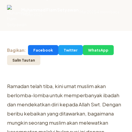
Muhammad Fiam Setyawan
1 Mar 2025
4 menit baca
.
1 Maret 2025
Bagikan:
Facebook
Twitter
WhatsApp
Salin Tautan
Ramadan telah tiba, kini umat muslim akan
berlomba-lomba untuk memperbanyak ibadah
dan mendekatkan diri kepada Allah Swt. Dengan
beribu kebaikan yang ditawarkan, bagaimana
mungkin seorang muslim akan melewatkan
kesempatan melalui bulan suci ini dengan