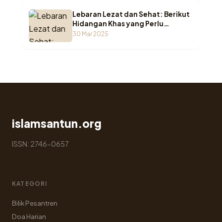
Lebaran Lezat dan Sehat: Berikut
Hidangan Khas yang Perlu
Dicicipi!
30 Mar 2025
islamsantun.org
ISSN: 2746-0657
KATEGORI
Bilik Pesantren
Doa Harian