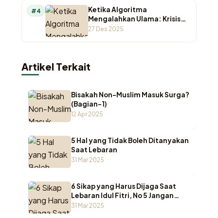
Ketika Algoritma
#4
Mengalahkan Ulama: Krisis
Otoritas Keagamaan di
27 Des 2025
Ruang Digital
Artikel Terkait
Bisakah Non-Muslim Masuk Surga?
(Bagian-1)
12 Apr 2025
5 Hal yang Tidak Boleh Ditanyakan
Saat Lebaran
31 Mar 2025
6 Sikap yang Harus Dijaga Saat
Lebaran Idul Fitri, No 5 Jangan
Sampai Terlewat!
31 Mar 2025