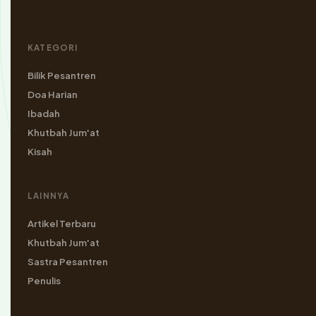
KATEGORI
Bilik Pesantren
Doa Harian
Ibadah
Khutbah Jum'at
Kisah
LAINNYA
Artikel Terbaru
Khutbah Jum'at
Sastra Pesantren
Penulis