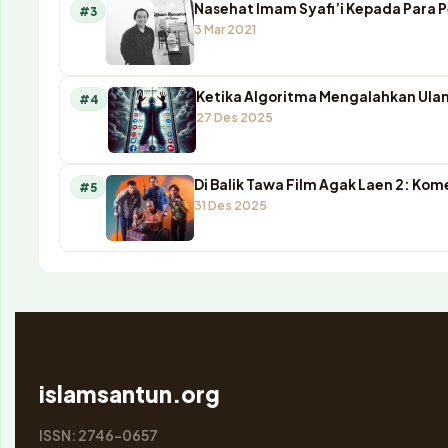
Nasehat Imam Syafi’i Kepada Para 
#3
3 Mar 2021
Ketika Algoritma Mengalahkan Ulam
#4
27 Des 2025
Di Balik Tawa Film Agak Laen 2: K
#5
31 Des 2025
islamsantun.org
ISSN: 2746-0657