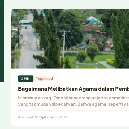
Terpinned
OPINI
Bagaimana Melibatkan Agama dalam Pem
Islamsantun.org. Omongan seorang pejabat pemerint
yang tak mudah dipecahkan. Bahwa agama, seperti y
Alamsyah M. Djafar
4 Jun 2022