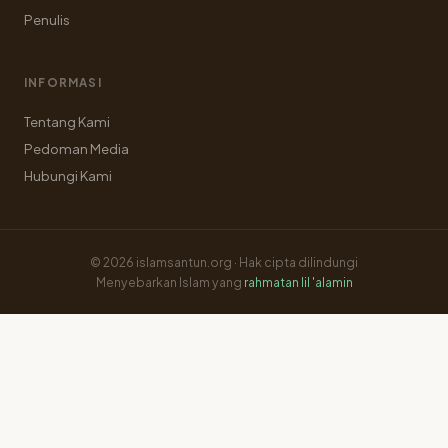
Penulis
INFORMASI
Tentang Kami
Pedoman Media
Hubungi Kami
© 2026 islamsantun.org · Hak cipta dilindungi
Menyebarkan Islam yang
rahmatan lil 'alamin