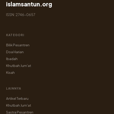
islamsantun.org
ISSN: 2746-0657
KATEGORI
Bilik Pesantren
Doa Harian
Ibadah
Khutbah Jum'at
Kisah
LAINNYA
Artikel Terbaru
Khutbah Jum'at
Sastra Pesantren