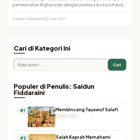
pemerintahan Afghanistan dengan jatuhnya ibu kota Kabul,
menuai kekhawatiran dari pelbagai…
Saidun Fiddaraini
22 Sep 2021
Cari di Kategori Ini
Cari
Populer di Penulis: Saidun
Fiddaraini
Membincang Taṣawuf Salafī
#1
13 Feb 2021
Salah Kaprah Memahami
#2