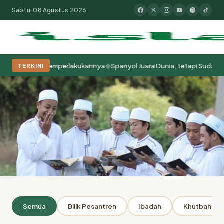
Sabtu, 08 Agustus 2026
◆
a Kita Memperlakukannya
Spanyol Juara Dunia, tetapi Sudah Berabad-
TERKINI
Populer:
Moderasi Beragama
Khutbah Jumat
Pesantren
Tokoh Isla
Beranda
Penulis: Saidun Fiddaraini
ARSIP
Semua
Bilik Pesantren
Ibadah
Khutbah Jum
Penulis: Saidun Fiddaraini