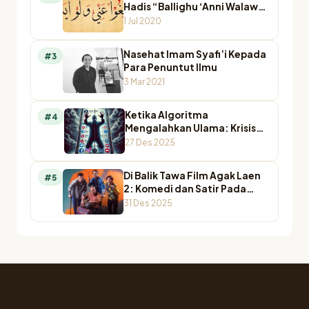
Hadis “Ballighu ‘Anni Walaw
Ayah”
1 Jul 2020
Nasehat Imam Syafi’i Kepada
#3
Para Penuntut Ilmu
3 Mar 2021
Ketika Algoritma
#4
Mengalahkan Ulama: Krisis
Otoritas Keagamaan di
27 Des 2025
Ruang Digital
Di Balik Tawa Film Agak Laen
#5
2: Komedi dan Satir Pada
Agamawan
31 Des 2025