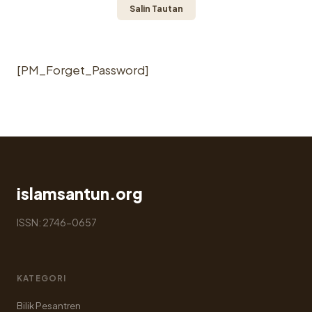
Salin Tautan
[PM_Forget_Password]
islamsantun.org
ISSN: 2746-0657
KATEGORI
Bilik Pesantren