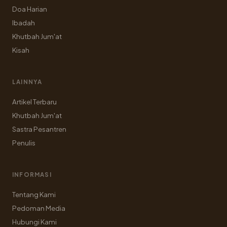
Doa Harian
Ibadah
Khutbah Jum'at
Kisah
LAINNYA
Artikel Terbaru
Khutbah Jum'at
Sastra Pesantren
Penulis
INFORMASI
Tentang Kami
Pedoman Media
Hubungi Kami