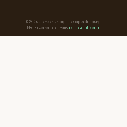
© 2026 islamsantun.org · Hak cipta dilindungi
Menyebarkan Islam yang
rahmatan lil 'alamin