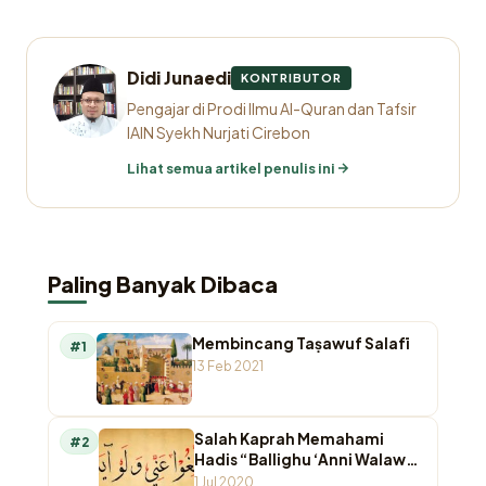
Didi Junaedi
KONTRIBUTOR
Pengajar di Prodi Ilmu Al-Quran dan Tafsir
IAIN Syekh Nurjati Cirebon
Lihat semua artikel penulis ini
Paling Banyak Dibaca
Membincang Taṣawuf Salafī
#1
13 Feb 2021
Salah Kaprah Memahami
#2
Hadis “Ballighu ‘Anni Walaw
Ayah”
1 Jul 2020