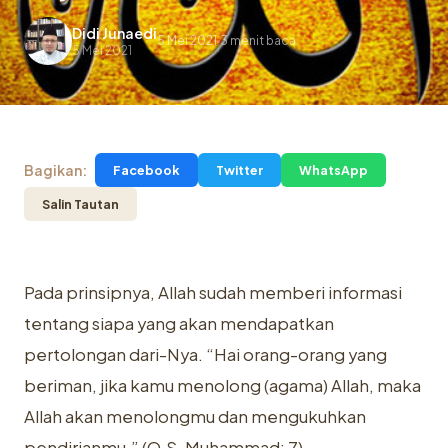
Didi Junaedi
5 Mei 2021
3 menit baca
.
5 Mei 2021
Bagikan:
Facebook
Twitter
WhatsApp
Salin Tautan
Pada prinsipnya, Allah sudah memberi informasi
tentang siapa yang ‎akan mendapatkan
pertolongan dari-Nya. “Hai orang-orang yang
beriman, jika ‎kamu menolong (agama) Allah, maka
Allah akan menolongmu dan ‎mengukuhkan
pendirianmu.” (Q.S. Muhammad: 7)‎