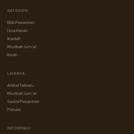
KATEGORI
Bilik Pesantren
Doa Harian
Ibadah
Khutbah Jum'at
Kisah
LAINNYA
Artikel Terbaru
Khutbah Jum'at
Sastra Pesantren
Penulis
INFORMASI