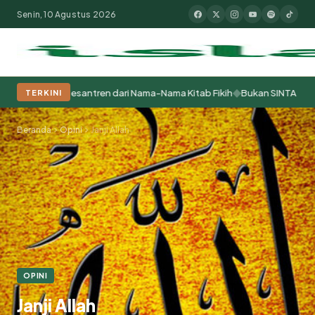
Senin, 10 Agustus 2026
◆
elajar Pesantren dari Nama-Nama Kitab Fikih
Bukan SINTA yang Bermas
TERKINI
Populer:
Moderasi Beragama
Khutbah Jumat
Pesantren
Tokoh Isla
Beranda
Opini
Janji Allah
OPINI
Janji Allah