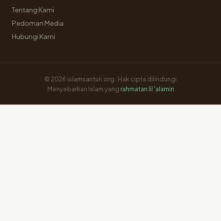
Tentang Kami
Pedoman Media
Hubungi Kami
© 2026 islamsantun.org · Hak cipta dilindungi
Menyebarkan Islam yang
rahmatan lil 'alamin