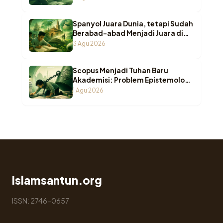
Spanyol Juara Dunia, tetapi Sudah
Berabad-abad Menjadi Juara di
Pesantren Indonesia
3 Agu 2026
Scopus Menjadi Tuhan Baru
Akademisi: Problem Epistemologi
ketika Wasā’il Berubah Menjadi
1 Agu 2026
Maqāṣid
islamsantun.org
ISSN: 2746-0657