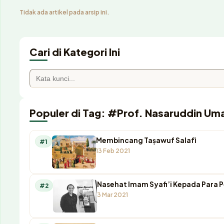
Tidak ada artikel pada arsip ini.
Cari di Kategori Ini
Populer di Tag: #Prof. Nasaruddin Um
Membincang Taṣawuf Salafī
#1
13 Feb 2021
Nasehat Imam Syafi’i Kepada Para 
#2
3 Mar 2021