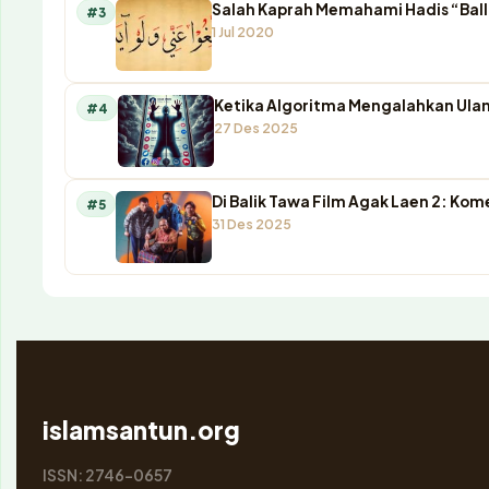
Salah Kaprah Memahami Hadis “Ball
#3
1 Jul 2020
Ketika Algoritma Mengalahkan Ulam
#4
27 Des 2025
Di Balik Tawa Film Agak Laen 2: K
#5
31 Des 2025
islamsantun.org
ISSN: 2746-0657