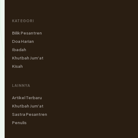
KATEGORI
Bilik Pesantren
Doa Harian
Ibadah
Khutbah Jum'at
Kisah
LAINNYA
Artikel Terbaru
Khutbah Jum'at
Sastra Pesantren
Penulis