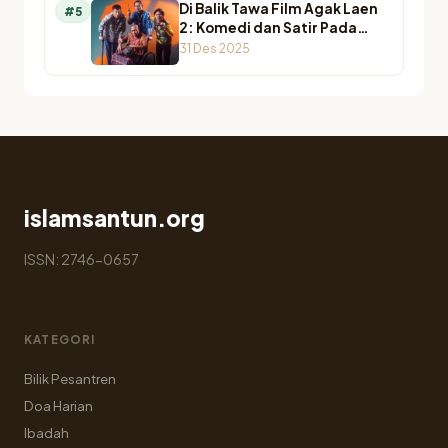
Di Balik Tawa Film Agak Laen
#5
2: Komedi dan Satir Pada
Agamawan
31 Des 2025
islamsantun.org
ISSN: 2746-0657
KATEGORI
Bilik Pesantren
Doa Harian
Ibadah