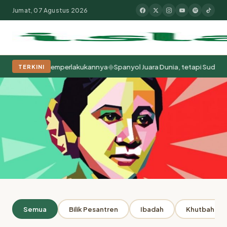
Jumat, 07 Agustus 2026
◆
Cara Kita Memperlakukannya
Spanyol Juara Dunia, tetapi Sudah Berab
TERKINI
Populer:
Moderasi Beragama
Khutbah Jumat
Pesantren
Tokoh Isla
Beranda
Penulis: Tajul Muluk
ARSIP
Semua
Bilik Pesantren
Ibadah
Khutbah Jum
Penulis: Tajul Muluk