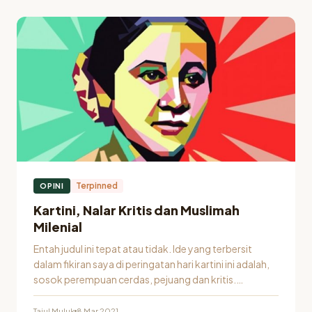
Pemimpin Majlis Shalawat al-Intifa' dan Dosen Sekolah Tinggi
Agama Islam Pandanaran (STAISPA) Yogyakarta
4
Total
Artikel
Terpinned
OPINI
Kartini, Nalar Kritis dan Muslimah
Milenial
Entah judul ini tepat atau tidak. Ide yang terbersit
dalam fikiran saya di peringatan hari kartini ini adalah,
sosok perempuan cerdas, pejuang dan kritis.
Rasanya, mengingat sosok kartini…
Tajul Muluk
8 Mar 2021