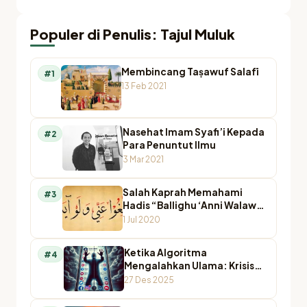
Populer di Penulis: Tajul Muluk
Membincang Taṣawuf Salafī
#1
13 Feb 2021
Nasehat Imam Syafi’i Kepada
#2
Para Penuntut Ilmu
3 Mar 2021
Salah Kaprah Memahami
#3
Hadis “Ballighu ‘Anni Walaw
Ayah”
1 Jul 2020
Ketika Algoritma
#4
Mengalahkan Ulama: Krisis
Otoritas Keagamaan di
27 Des 2025
Ruang Digital