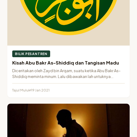
BILIK PESANTREN
Kisah Abu Bakr As-Shiddiq dan Tangisan Madu
Diceritakan oleh Zayd bin Arqam, suatu ketika Abu Bakr As-
Shiddiq meminta minum. Lalu dibawakan lah untuknya…
Tajul Muluk
19 Jan 2021