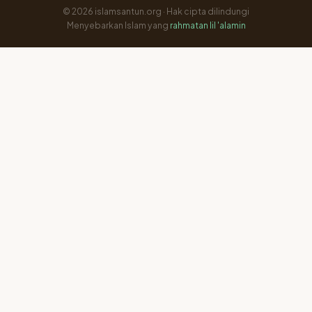
© 2026 islamsantun.org · Hak cipta dilindungi
Menyebarkan Islam yang
rahmatan lil 'alamin