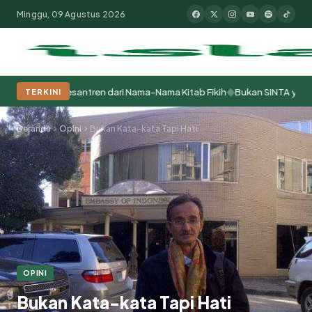
Minggu, 09 Agustus 2026
◆
lajar Pesantren dari Nama-Nama Kitab Fikih
Bukan SINTA yang Bermasa
TERKINI
Populer:
Moderasi Beragama
Khutbah Jumat
Pesantren
Tokoh Isla
Beranda
Opini
Bukan Kata-kata Tapi Hati
OPINI
Bukan Kata-kata Tapi Hati