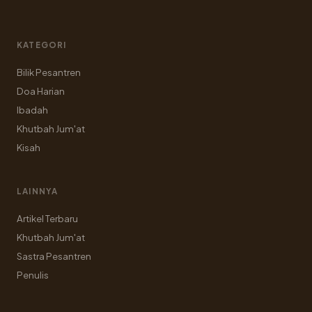
KATEGORI
Bilik Pesantren
Doa Harian
Ibadah
Khutbah Jum'at
Kisah
LAINNYA
Artikel Terbaru
Khutbah Jum'at
Sastra Pesantren
Penulis