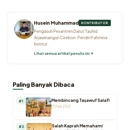
Husein Muhammad
KONTRIBUTOR
Pengasuh Pesantren Darut Tauhid
Arjawinangun Cirebon. Pendiri Fahmina
Institut
Lihat semua artikel penulis ini
Paling Banyak Dibaca
Membincang Taṣawuf Salafī
#1
13 Feb 2021
Salah Kaprah Memahami
#2