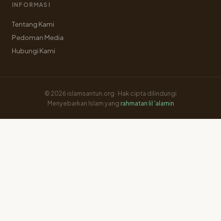
INFORMASI
Tentang Kami
Pedoman Media
Hubungi Kami
© 2026 islamsantun.org · Hak cipta dilindungi
Menyebarkan Islam yang
rahmatan lil 'alamin