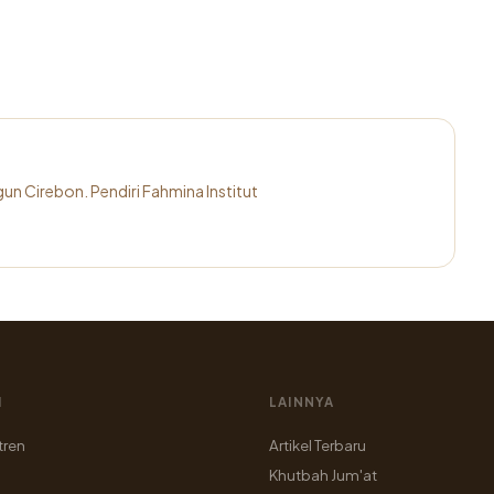
n Cirebon. Pendiri Fahmina Institut
I
LAINNYA
tren
Artikel Terbaru
Khutbah Jum'at