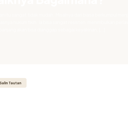
tu sangat tidak mudah. Misalnya dari biasa berkumpul menjadi
snya hukum fikih. Ia bisa sangat resisten, menimbulkan perl
panjang akan bisa dianggap sebagai keyakinan, […]
Salin Tautan