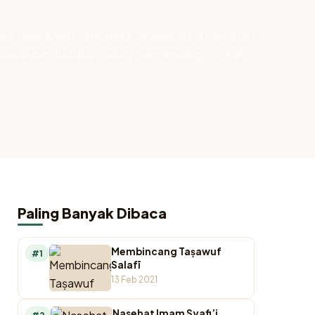
 tidak boleh berkumpul. Apalagi jika ia berkaitan
awanan dan tuduhan sesat/ menyimpang. Isu fiqh
Paling Banyak Dibaca
Membincang Taṣawuf
#1
Salafī
13 Feb 2021
Nasehat Imam Syafi’i