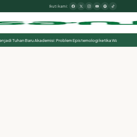
Ikuti kami:
di Tuhan Baru Akademisi: Problem Epistemologi ketika Wasā’il Berubah