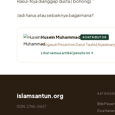
Rasul-Nya dianggap dusta ( bohong).”
Jadi harus atau sebaiknya bagaimana?.
Husein Muhammad
KONTRIBUTOR
Pengasuh Pesantren Darut Tauhid Arjawinangu
Lihat semua artikel penulis ini
KATEGOR
islamsantun.org
Bilik Pesan
ISSN: 2746-0657
Doa Harian