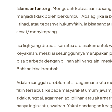
Islamsantun.org.
Mengubah kebiasaan itu sanga
menjadi tidak boleh berkumpul. Apalagi jika i
ijtihad, atau tegasnya hukum fikih. Ia bisa san
sesat/ menyimpang.
Isu fiqh yang ditradisikan atau dibiasakan untu
keyakinan, meski ia sesungguhnya merupakan pr
bisa berbeda dengan pilihan ahli yang lain, m
Bahkan bisa berubah.
Adalah sungguh problematis, bagaimana kita m
fikih tersebut, kepada masyarakat umum (awam
tidak tunggal, agar menjadi pilihan atau alter
hanya ingin satu jawaban. Yakni pandangan kea