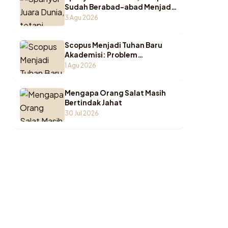
Sudah Berabad-abad Menjadi
Juara di Pesantren Indonesia
3 Agu 2026
Scopus Menjadi Tuhan Baru
Akademisi: Problem
Epistemologi ketika Wasā’il
1 Agu 2026
Berubah Menjadi Maqāṣid
Mengapa Orang Salat Masih
Bertindak Jahat
30 Jul 2026