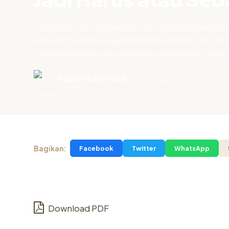
Download PDF Islamsantun.org. Mengubah kebiasaan i
dengan masalah keagamaan produk ijtihad, atau tega
yang ditradisikan atau dibiasakan untuk waktu yang 
Husein Muhammad
21 Jul 2021
1 menit baca
.
21 Juli 2021
Bagikan:
Facebook
Twitter
WhatsApp
Download PDF