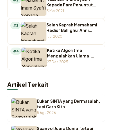
#2
Kepada Para Penuntut
Ilmu
3 Mar 2021
Salah Kaprah Memahami
#3
Hadis “Ballighu ‘Anni
Walaw Ayah”
1 Jul 2020
Ketika Algoritma
#4
Mengalahkan Ulama:
Krisis Otoritas
27 Des 2025
Keagamaan di Ruang
Digital
Artikel Terkait
Bukan SINTA yang Bermasalah,
tapi Cara Kita
Memperlakukannya
5 Agu 2026
Spanyol Juara Dunia, tetapi