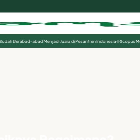
◆
dah Berabad-abad Menjadi Juara di Pesantren Indonesia
Scopus Menja
m
baiknya Bagaimana?