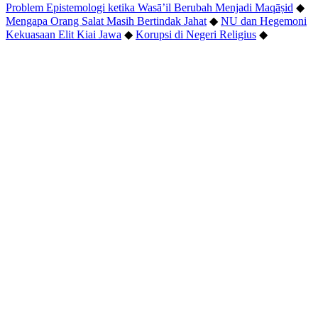
Problem Epistemologi ketika Wasā’il Berubah Menjadi Maqāṣid
◆
Mengapa Orang Salat Masih Bertindak Jahat
◆
NU dan Hegemoni
Kekuasaan Elit Kiai Jawa
◆
Korupsi di Negeri Religius
◆