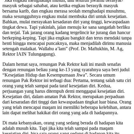
“Jika engkau menghadapi musuh, lalu seluruh jiwamu berasyik-
masyuk sebagai sahabat, atau ketika engkau berasyik masyuk
bersama karib, dan engkau merasa seolah menghadapi musuhmu,
maka sesungguhnya engkau mulai membuka diri untuk kesejatian.
Bahkan, mulai merayakan kesadaran diri yang tinggi, kewaspadaan
tingkat dewa. Tapi yakinlah, jalan menuju ke sana sangatlah berliku
dan terjal. Tak jarang orang kadang tergelincir ke jurang dan hancur
berkeping-keping. Tapi jika engkau bangkit dan terus mendaki tanpa
henti hingga mencapai puncaknya, maka menjadilah dirimu manusia
setengah malaikat. Wallahu a’lam” (Prof. Dr. Maftukhin, M. Ag,
Rektor IAIN Tulungagung).
Dalam hemat saya, renungan Pak Rektor kali ini masih senafas
dengan renungan beliau yang ke-13 yang syarahnya saya beri judul
“Kesejatian Hidup dan Kesempurnaan Jiwa”. Secara umum
renungan Pak Rektor ini terbagi dua: Pertama, tentang salah satu ciri
orang yang telah sampai pada taraf kesejatian diri. Kedua,
perjuangan yang harus ditempuh demi menggapai kesejatian diri.
Kesejatian diri, dalam amatan Pak Rektor, merupakan perpaduan
dari kesaradan diri tinggi dan kewaspadaan tingkat luar biasa. Orang
yang telah mencapai maqam ini memiliki beberapa kelebihan, antara
lain dapat melihat hakikat diri orang yang ada di hadapannya.
Di mata kebanyakan, orang yang sedang berada di hadapan kita
adalah musuh kita. Tapi jika kita telah sampai pada maqam
kesejatian diri, bisa saja orang yang sedang di hadapan kita itu