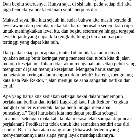
Dan begitu seterusnya. Hanya saja, di sisi lain, pada setiap diri kita
juga hendaknya tidak tertanam sifat “berpuas diri”.
Maksud saya, jika kita sejauh ini sadar bahwa kita masih berada di
level awam dan pemula, maka kita harus berusaha sedemikian rupa
untuk meningkatkan level itu, dan begitu seterusnya hingga tergapai
level terjauh yang dapat kita rengkuh, hingga tercapai maqam
tertinggi yang dapat kita raih.
Dan pada setiap pencapaian, tentu Tuhan tidak akan menyia-
nyiakan setiap butir keringat yang menetes dari tubuh kita di jalan
menuju kesejatian; Tuhan tidak akan mengabaikan setiap peluh yang
mengucur di jalan menuju kesejatian. Mengapa harus sampai
menetaskan keringat atau mengucurkan peluh? Karena, mengulang
kata-kata Pak Rektor, “jalan menuju ke sana sangatlah berliku dan
terjal.”
Apa yang harus kita sediakan sebagai bekal dalam menempuh
perjalanan berliku dan terjal? Lagi-lagi kata Pak Rektor, “engkau
bangkit dan terus mendaki tanpa henti hingga mencapai
puncaknya.” Tapi haruskah kita mendapat predikat sebagai
“manusia setengah malaikat” ketika merasa telah sampai di puncak
perjalanan? Predikat itu tidak untuk kita sematkan sendiri atas diri
sendiri. Biar Tuhan atau orang-orang khawash tertentu yang
menyematkannya atas siapa yang layak mendapatkannya.