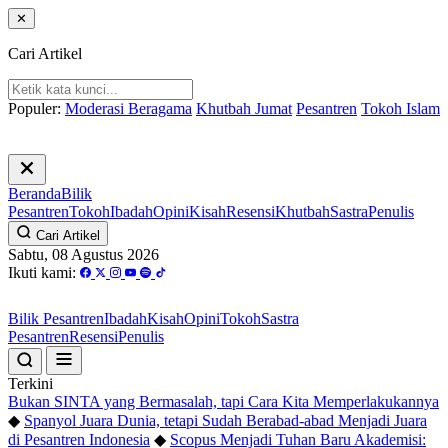
✕
Cari Artikel
Populer:
Moderasi Beragama
Khutbah Jumat
Pesantren
Tokoh Islam
Beranda
Bilik
Pesantren
Tokoh
Ibadah
Opini
Kisah
Resensi
Khutbah
Sastra
Penulis
Cari Artikel
Sabtu, 08 Agustus 2026
Ikuti kami:
Bilik Pesantren
Ibadah
Kisah
Opini
Tokoh
Sastra
Pesantren
Resensi
Penulis
Terkini
Bukan SINTA yang Bermasalah, tapi Cara Kita Memperlakukannya
◆
Spanyol Juara Dunia, tetapi Sudah Berabad-abad Menjadi Juara
di Pesantren Indonesia
◆
Scopus Menjadi Tuhan Baru Akademisi: