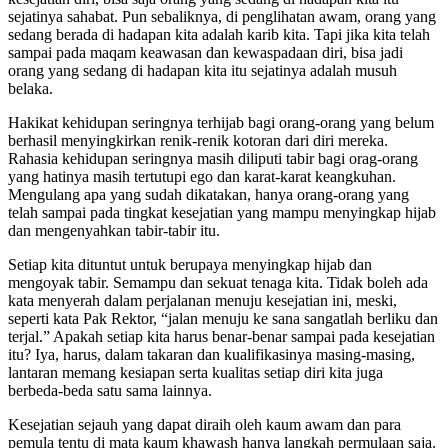
sejatinya sahabat. Pun sebaliknya, di penglihatan awam, orang yang
sedang berada di hadapan kita adalah karib kita. Tapi jika kita telah
sampai pada maqam keawasan dan kewaspadaan diri, bisa jadi
orang yang sedang di hadapan kita itu sejatinya adalah musuh
belaka.
Hakikat kehidupan seringnya terhijab bagi orang-orang yang belum
berhasil menyingkirkan renik-renik kotoran dari diri mereka.
Rahasia kehidupan seringnya masih diliputi tabir bagi orag-orang
yang hatinya masih tertutupi ego dan karat-karat keangkuhan.
Mengulang apa yang sudah dikatakan, hanya orang-orang yang
telah sampai pada tingkat kesejatian yang mampu menyingkap hijab
dan mengenyahkan tabir-tabir itu.
Setiap kita dituntut untuk berupaya menyingkap hijab dan
mengoyak tabir. Semampu dan sekuat tenaga kita. Tidak boleh ada
kata menyerah dalam perjalanan menuju kesejatian ini, meski,
seperti kata Pak Rektor, “jalan menuju ke sana sangatlah berliku dan
terjal.” Apakah setiap kita harus benar-benar sampai pada kesejatian
itu? Iya, harus, dalam takaran dan kualifikasinya masing-masing,
lantaran memang kesiapan serta kualitas setiap diri kita juga
berbeda-beda satu sama lainnya.
Kesejatian sejauh yang dapat diraih oleh kaum awam dan para
pemula tentu di mata kaum khawash hanya langkah permulaan saja.