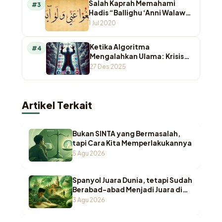
Salah Kaprah Memahami
#3
Hadis “Ballighu ‘Anni Walaw
Ayah”
1 Jul 2020
Ketika Algoritma
#4
Mengalahkan Ulama: Krisis
Otoritas Keagamaan di
27 Des 2025
Ruang Digital
Artikel Terkait
Bukan SINTA yang Bermasalah,
tapi Cara Kita Memperlakukannya
5 Agu 2026
Spanyol Juara Dunia, tetapi Sudah
Berabad-abad Menjadi Juara di
Pesantren Indonesia
3 Agu 2026