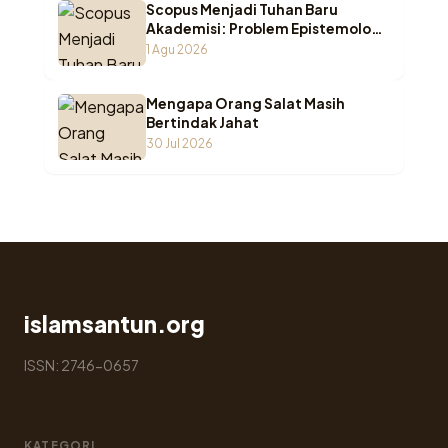
Scopus Menjadi Tuhan Baru
Akademisi: Problem Epistemologi
ketika Wasā’il Berubah Menjadi
1 Agu 2026
Maqāṣid
Mengapa Orang Salat Masih
Bertindak Jahat
30 Jul 2026
islamsantun.org
ISSN: 2746-0657
KATEGORI