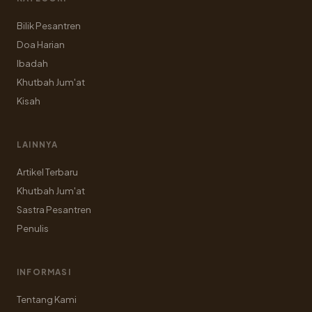
Bilik Pesantren
Doa Harian
Ibadah
Khutbah Jum'at
Kisah
LAINNYA
Artikel Terbaru
Khutbah Jum'at
Sastra Pesantren
Penulis
INFORMASI
Tentang Kami