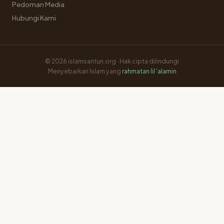
Pedoman Media
Hubungi Kami
© 2026 islamsantun.org · Hak cipta dilindungi
Menyebarkan Islam yang
rahmatan lil 'alamin