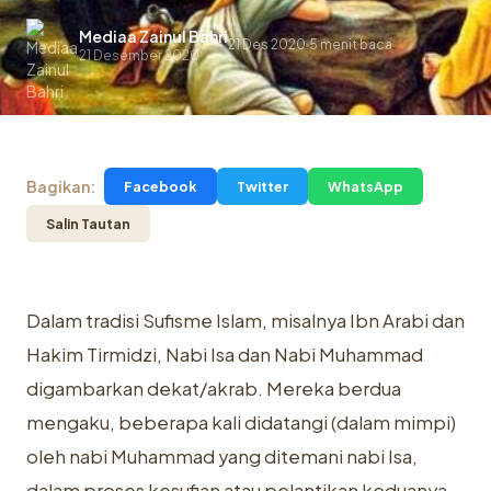
Mediaa Zainul Bahri
21 Des 2020
5 menit baca
.
21 Desember 2020
Bagikan:
Facebook
Twitter
WhatsApp
Salin Tautan
Dalam tradisi Sufisme Islam, misalnya Ibn Arabi dan
Hakim Tirmidzi, Nabi Isa dan Nabi Muhammad
digambarkan dekat/akrab. Mereka berdua
mengaku, beberapa kali didatangi (dalam mimpi)
oleh nabi Muhammad yang ditemani nabi Isa,
dalam proses kesufian atau pelantikan keduanya