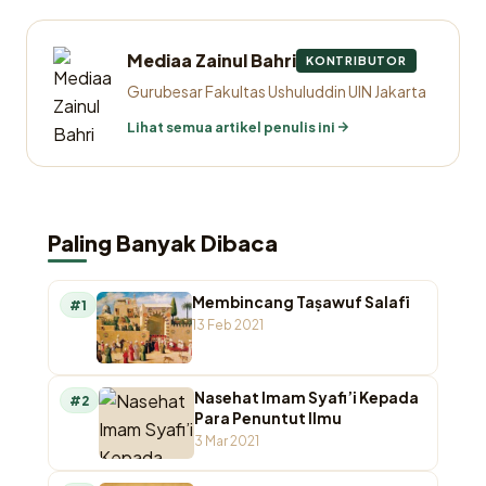
Mediaa Zainul Bahri
KONTRIBUTOR
Gurubesar Fakultas Ushuluddin UIN Jakarta
Lihat semua artikel penulis ini
Paling Banyak Dibaca
Membincang Taṣawuf Salafī
#1
13 Feb 2021
Nasehat Imam Syafi’i Kepada
#2
Para Penuntut Ilmu
3 Mar 2021