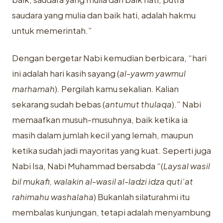
saudara yang mulia dan baik hati, adalah hakmu
untuk memerintah.”
Dengan bergetar Nabi kemudian berbicara, “hari
ini adalah hari kasih sayang (
al-yawm yawmul
marhamah
). Pergilah kamu sekalian. Kalian
sekarang sudah bebas (
antumut thulaqa
).” Nabi
memaafkan musuh-musuhnya, baik ketika ia
masih dalam jumlah kecil yang lemah, maupun
ketika sudah jadi mayoritas yang kuat. Seperti juga
Nabi Isa, Nabi Muhammad bersabda “(
Laysal wasil
bil mukafi, walakin al-wasil al-ladzi idza quti’at
rahimahu washalaha
) Bukanlah silaturahmi itu
membalas kunjungan, tetapi adalah menyambung