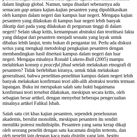
dalam lingkup global. Namun, tanpa disadari sebenarnya ada
semacam
gap
antara kajian-kajian pesantren yang dipublikasikan
oleh kampus dalam negeri dan kampus luar negeri. Mengapa kajian
pesantren yang dilakukan di kampus luar negeri lebih banyak
dikutip dari pada yang dilakukan di perguruan tinggi di dalam
negeri? Selain sikap kritis, kemampuan abstraksi dan teoritisasi fakta
yang didapat dari pesantren menjadi sesuatu yang layak untuk
dibahas lebih lanjut, tentu bukan di pengantar ini. Perlu ada diskusi
serius yang mengkaji metodologi pengkajian pesantren dengan
membandingkan hasil disertasi kampus dalam negeri dan luar
negeri. Mengapa misalnya Ronald Lukens-Bull (2005) mampu
melahirkan konsep
a peaceful jihad
setelah melakukan etnografi di
pesantren? Tidak berlebihan kiranya, untuk tidak melakukan
generalisasi, bahwa penelitian-penelitian kampus dalam negeri lebih
banyak melakukan konfirmasi teori alih-alih abstraksi teoritis temuan
lapangan. Buku ini merupakan salah satu bukti bagaimana
konfirmasi teori tersebut dilakukan, meskipun secara kritis, oleh
sebagian besar artikel, dengan menyebut beberapa pengecualian
misalnya artikel Falikul Isbah.
Salah satu ciri khas kajian pesantren, sependek penelusuran
akademis, bersifat monolitik, meskipun pesantren itu sendiri
memiliki potensi multidisiplin. Pesantren yang sama kerap dikaji
oleh seorang peneliti dengan satu kacamata disiplin tertentu, dan
oleh peneliti lain dengan kaca mata disiplin yang lain, begitu