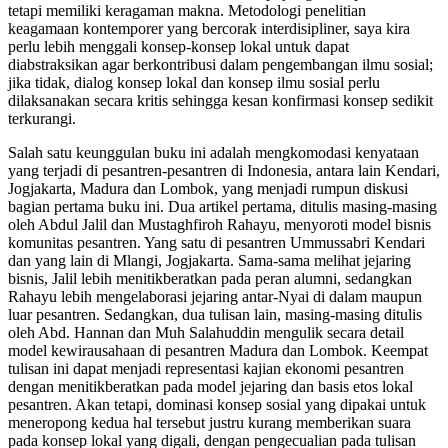
tetapi memiliki keragaman makna. Metodologi penelitian
keagamaan kontemporer yang bercorak interdisipliner, saya kira
perlu lebih menggali konsep-konsep lokal untuk dapat
diabstraksikan agar berkontribusi dalam pengembangan ilmu sosial;
jika tidak, dialog konsep lokal dan konsep ilmu sosial perlu
dilaksanakan secara kritis sehingga kesan konfirmasi konsep sedikit
terkurangi.
Salah satu keunggulan buku ini adalah mengkomodasi kenyataan
yang terjadi di pesantren-pesantren di Indonesia, antara lain Kendari,
Jogjakarta, Madura dan Lombok, yang menjadi rumpun diskusi
bagian pertama buku ini. Dua artikel pertama, ditulis masing-masing
oleh Abdul Jalil dan Mustaghfiroh Rahayu, menyoroti model bisnis
komunitas pesantren. Yang satu di pesantren Ummussabri Kendari
dan yang lain di Mlangi, Jogjakarta. Sama-sama melihat jejaring
bisnis, Jalil lebih menitikberatkan pada peran alumni, sedangkan
Rahayu lebih mengelaborasi jejaring antar-Nyai di dalam maupun
luar pesantren. Sedangkan, dua tulisan lain, masing-masing ditulis
oleh Abd. Hannan dan Muh Salahuddin mengulik secara detail
model kewirausahaan di pesantren Madura dan Lombok. Keempat
tulisan ini dapat menjadi representasi kajian ekonomi pesantren
dengan menitikberatkan pada model jejaring dan basis etos lokal
pesantren. Akan tetapi, dominasi konsep sosial yang dipakai untuk
meneropong kedua hal tersebut justru kurang memberikan suara
pada konsep lokal yang digali, dengan pengecualian pada tulisan