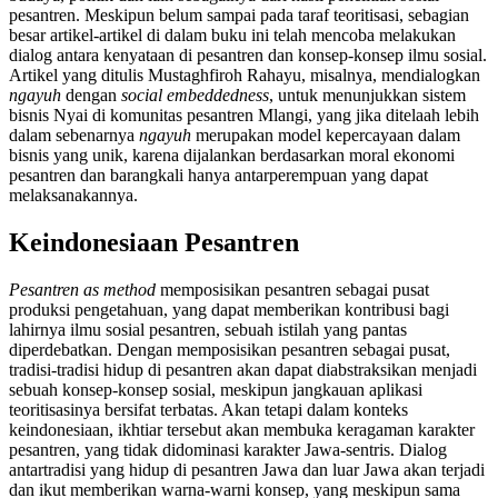
pesantren. Meskipun belum sampai pada taraf teoritisasi, sebagian
besar artikel-artikel di dalam buku ini telah mencoba melakukan
dialog antara kenyataan di pesantren dan konsep-konsep ilmu sosial.
Artikel yang ditulis Mustaghfiroh Rahayu, misalnya, mendialogkan
ngayuh
dengan
social embeddedness
, untuk menunjukkan sistem
bisnis Nyai di komunitas pesantren Mlangi, yang jika ditelaah lebih
dalam sebenarnya
ngayuh
merupakan model kepercayaan dalam
bisnis yang unik, karena dijalankan berdasarkan moral ekonomi
pesantren dan barangkali hanya antarperempuan yang dapat
melaksanakannya.
Keindonesiaan Pesantren
Pesantren as method
memposisikan pesantren sebagai pusat
produksi pengetahuan, yang dapat memberikan kontribusi bagi
lahirnya ilmu sosial pesantren, sebuah istilah yang pantas
diperdebatkan. Dengan memposisikan pesantren sebagai pusat,
tradisi-tradisi hidup di pesantren akan dapat diabstraksikan menjadi
sebuah konsep-konsep sosial, meskipun jangkauan aplikasi
teoritisasinya bersifat terbatas. Akan tetapi dalam konteks
keindonesiaan, ikhtiar tersebut akan membuka keragaman karakter
pesantren, yang tidak didominasi karakter Jawa-sentris. Dialog
antartradisi yang hidup di pesantren Jawa dan luar Jawa akan terjadi
dan ikut memberikan warna-warni konsep, yang meskipun sama