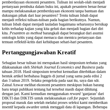
pemberdayaan ekonomi pesantren. Tulisan ini seolah-olah menjadi
pertanyaan pembuka dalam buku ini, apakah pesantren benar-benar
mampu melaksanakan pemberdayaan ekonomi tanpa bantuan dan
dukungan pihak dari luar pesantren? Tentu tulisan Isbah dapat
menjadi refleksi tulisan-tulisan pada bagian berikutnya. Namun,
tulisan Isbah dapat menjadi tauladan bagaimana seharusnya bersikap
kritis terhadap kajian yang kita geluti dan menjadi bagian dari diri
kita.
Pesantren as method
barangkali dapat berangkat dari asumsi
ontologis kritis yang dapat memacu dan memicu pertanyaan dan
temuan reflektif-kritis dari kehidupan sehari-hari pesantren.
Pertanggungjawaban Kreatif
Sebagian besar tulisan ini merupakan hasil simposium terbatas yang
dilaksanakan oleh
Shirkah Journal Economics and Business
pada
tahuan 2018. Hasil simposium tersebut kemudian diterbitkan dalam
bentuk artikel berbahasa Inggris di jurnal yang sama pada edisi 2
dan 3 tahun 2019. Selaku pengelola pada saat itu, saya dan sdr.
Zainal Anwar melihat ekonomi pesantren meskipun bukan barang
baru tetapi publikasi tentang hal tersebut masih dapat dihitung
dengan jari. Kami kemudian menggunakan
reward
‘ganjaran’ dari
DIKTI dan DIKTIS untuk melaksanakan
call for paper
. Sejumlah
proposal masuk dan setelah melalui proses seleksi kami memberikan
insentif kepada awardee untuk menggali data di lapangan. Beberapa