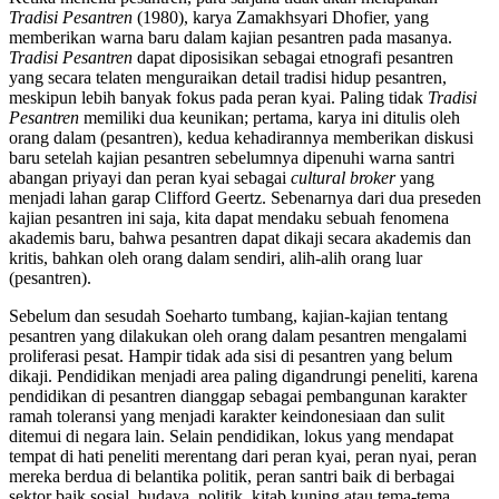
Tradisi Pesantren
(1980), karya Zamakhsyari Dhofier, yang
memberikan warna baru dalam kajian pesantren pada masanya.
Tradisi Pesantren
dapat diposisikan sebagai etnografi pesantren
yang secara telaten menguraikan detail tradisi hidup pesantren,
meskipun lebih banyak fokus pada peran kyai. Paling tidak
Tradisi
Pesantren
memiliki dua keunikan; pertama, karya ini ditulis oleh
orang dalam (pesantren), kedua kehadirannya memberikan diskusi
baru setelah kajian pesantren sebelumnya dipenuhi warna santri
abangan priyayi dan peran kyai sebagai
cultural broker
yang
menjadi lahan garap Clifford Geertz. Sebenarnya dari dua preseden
kajian pesantren ini saja, kita dapat mendaku sebuah fenomena
akademis baru, bahwa pesantren dapat dikaji secara akademis dan
kritis, bahkan oleh orang dalam sendiri, alih-alih orang luar
(pesantren).
Sebelum dan sesudah Soeharto tumbang, kajian-kajian tentang
pesantren yang dilakukan oleh orang dalam pesantren mengalami
proliferasi pesat. Hampir tidak ada sisi di pesantren yang belum
dikaji. Pendidikan menjadi area paling digandrungi peneliti, karena
pendidikan di pesantren dianggap sebagai pembangunan karakter
ramah toleransi yang menjadi karakter keindonesiaan dan sulit
ditemui di negara lain. Selain pendidikan, lokus yang mendapat
tempat di hati peneliti merentang dari peran kyai, peran nyai, peran
mereka berdua di belantika politik, peran santri baik di berbagai
sektor baik sosial, budaya, politik, kitab kuning atau tema-tema