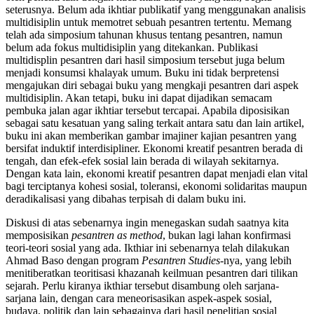
seterusnya. Belum ada ikhtiar publikatif yang menggunakan analisis
multidisiplin untuk memotret sebuah pesantren tertentu. Memang
telah ada simposium tahunan khusus tentang pesantren, namun
belum ada fokus multidisiplin yang ditekankan. Publikasi
multidisplin pesantren dari hasil simposium tersebut juga belum
menjadi konsumsi khalayak umum. Buku ini tidak berpretensi
mengajukan diri sebagai buku yang mengkaji pesantren dari aspek
multidisiplin. Akan tetapi, buku ini dapat dijadikan semacam
pembuka jalan agar ikhtiar tersebut tercapai. Apabila diposisikan
sebagai satu kesatuan yang saling terkait antara satu dan lain artikel,
buku ini akan memberikan gambar imajiner kajian pesantren yang
bersifat induktif interdisipliner. Ekonomi kreatif pesantren berada di
tengah, dan efek-efek sosial lain berada di wilayah sekitarnya.
Dengan kata lain, ekonomi kreatif pesantren dapat menjadi elan vital
bagi terciptanya kohesi sosial, toleransi, ekonomi solidaritas maupun
deradikalisasi yang dibahas terpisah di dalam buku ini.
Diskusi di atas sebenarnya ingin menegaskan sudah saatnya kita
memposisikan
pesantren as method
, bukan lagi lahan konfirmasi
teori-teori sosial yang ada. Ikthiar ini sebenarnya telah dilakukan
Ahmad Baso dengan program
Pesantren Studies
-nya, yang lebih
menitiberatkan teoritisasi khazanah keilmuan pesantren dari tilikan
sejarah. Perlu kiranya ikthiar tersebut disambung oleh sarjana-
sarjana lain, dengan cara meneorisasikan aspek-aspek sosial,
budaya, politik dan lain sebagainya dari hasil penelitian sosial