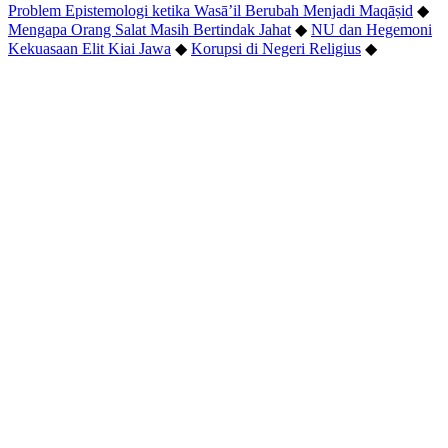
Problem Epistemologi ketika Wasā’il Berubah Menjadi Maqāṣid
◆
Mengapa Orang Salat Masih Bertindak Jahat
◆
NU dan Hegemoni
Kekuasaan Elit Kiai Jawa
◆
Korupsi di Negeri Religius
◆