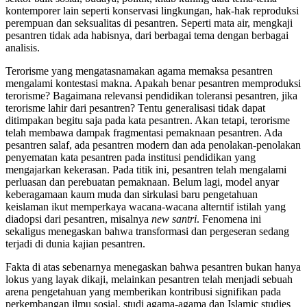
kontemporer lain seperti konservasi lingkungan, hak-hak reproduksi
perempuan dan seksualitas di pesantren. Seperti mata air, mengkaji
pesantren tidak ada habisnya, dari berbagai tema dengan berbagai
analisis.
Terorisme yang mengatasnamakan agama memaksa pesantren
mengalami kontestasi makna. Apakah benar pesantren memproduksi
terorisme? Bagaimana relevansi pendidikan toleransi pesantren, jika
terorisme lahir dari pesantren? Tentu generalisasi tidak dapat
ditimpakan begitu saja pada kata pesantren. Akan tetapi, terorisme
telah membawa dampak fragmentasi pemaknaan pesantren. Ada
pesantren salaf, ada pesantren modern dan ada penolakan-penolakan
penyematan kata pesantren pada institusi pendidikan yang
mengajarkan kekerasan. Pada titik ini, pesantren telah mengalami
perluasan dan perebuatan pemaknaan. Belum lagi, model anyar
keberagamaan kaum muda dan sirkulasi baru pengetahuan
keislaman ikut memperkaya wacana-wacana alterntif istilah yang
diadopsi dari pesantren, misalnya
new santri
. Fenomena ini
sekaligus menegaskan bahwa transformasi dan pergeseran sedang
terjadi di dunia kajian pesantren.
Fakta di atas sebenarnya menegaskan bahwa pesantren bukan hanya
lokus yang layak dikaji, melainkan pesantren telah menjadi sebuah
arena pengetahuan yang memberikan kontribusi signifikan pada
perkembangan ilmu sosial, studi agama-agama dan Islamic studies