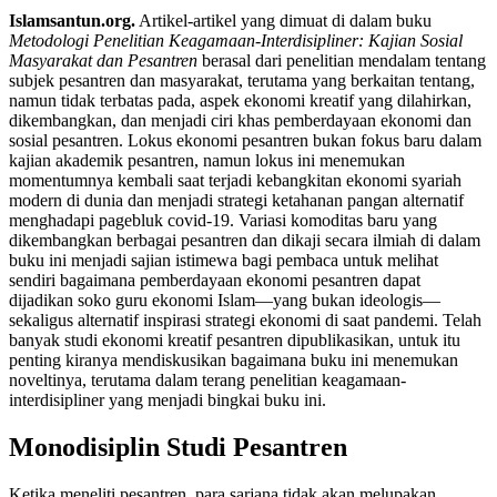
Islamsantun.org.
Artikel-artikel yang dimuat di dalam buku
Metodologi Penelitian Keagamaan-Interdisipliner: Kajian Sosial
Masyarakat dan Pesantren
berasal dari penelitian mendalam tentang
subjek pesantren dan masyarakat, terutama yang berkaitan tentang,
namun tidak terbatas pada, aspek ekonomi kreatif yang dilahirkan,
dikembangkan, dan menjadi ciri khas pemberdayaan ekonomi dan
sosial pesantren. Lokus ekonomi pesantren bukan fokus baru dalam
kajian akademik pesantren, namun lokus ini menemukan
momentumnya kembali saat terjadi kebangkitan ekonomi syariah
modern di dunia dan menjadi strategi ketahanan pangan alternatif
menghadapi pagebluk covid-19. Variasi komoditas baru yang
dikembangkan berbagai pesantren dan dikaji secara ilmiah di dalam
buku ini menjadi sajian istimewa bagi pembaca untuk melihat
sendiri bagaimana pemberdayaan ekonomi pesantren dapat
dijadikan soko guru ekonomi Islam—yang bukan ideologis—
sekaligus alternatif inspirasi strategi ekonomi di saat pandemi. Telah
banyak studi ekonomi kreatif pesantren dipublikasikan, untuk itu
penting kiranya mendiskusikan bagaimana buku ini menemukan
noveltinya, terutama dalam terang penelitian keagamaan-
interdisipliner yang menjadi bingkai buku ini.
Monodisiplin Studi Pesantren
Ketika meneliti pesantren, para sarjana tidak akan melupakan