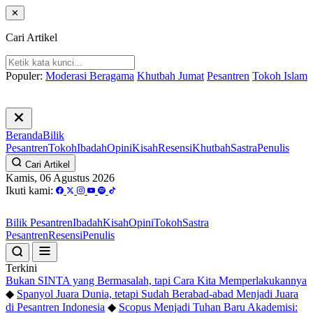
✕
Cari Artikel
Populer:
Moderasi Beragama
Khutbah Jumat
Pesantren
Tokoh Islam
Beranda
Bilik
Pesantren
Tokoh
Ibadah
Opini
Kisah
Resensi
Khutbah
Sastra
Penulis
Cari Artikel
Kamis, 06 Agustus 2026
Ikuti kami:
Bilik Pesantren
Ibadah
Kisah
Opini
Tokoh
Sastra
Pesantren
Resensi
Penulis
Terkini
Bukan SINTA yang Bermasalah, tapi Cara Kita Memperlakukannya
◆
Spanyol Juara Dunia, tetapi Sudah Berabad-abad Menjadi Juara
di Pesantren Indonesia
◆
Scopus Menjadi Tuhan Baru Akademisi: