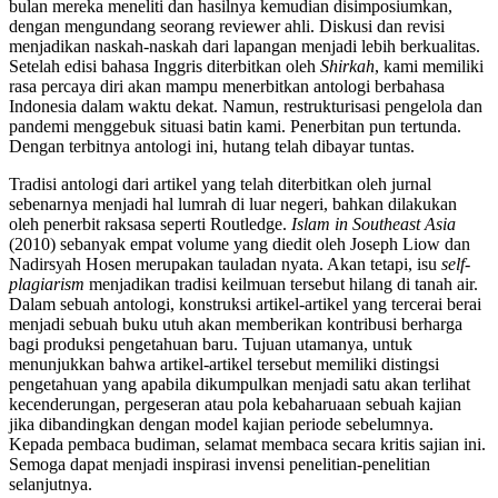
bulan mereka meneliti dan hasilnya kemudian disimposiumkan,
dengan mengundang seorang reviewer ahli. Diskusi dan revisi
menjadikan naskah-naskah dari lapangan menjadi lebih berkualitas.
Setelah edisi bahasa Inggris diterbitkan oleh
Shirkah
, kami memiliki
rasa percaya diri akan mampu menerbitkan antologi berbahasa
Indonesia dalam waktu dekat. Namun, restrukturisasi pengelola dan
pandemi menggebuk situasi batin kami. Penerbitan pun tertunda.
Dengan terbitnya antologi ini, hutang telah dibayar tuntas.
Tradisi antologi dari artikel yang telah diterbitkan oleh jurnal
sebenarnya menjadi hal lumrah di luar negeri, bahkan dilakukan
oleh penerbit raksasa seperti Routledge.
Islam in Southeast Asia
(2010) sebanyak empat volume yang diedit oleh Joseph Liow dan
Nadirsyah Hosen merupakan tauladan nyata. Akan tetapi, isu
self-
plagiarism
menjadikan tradisi keilmuan tersebut hilang di tanah air.
Dalam sebuah antologi, konstruksi artikel-artikel yang tercerai berai
menjadi sebuah buku utuh akan memberikan kontribusi berharga
bagi produksi pengetahuan baru. Tujuan utamanya, untuk
menunjukkan bahwa artikel-artikel tersebut memiliki distingsi
pengetahuan yang apabila dikumpulkan menjadi satu akan terlihat
kecenderungan, pergeseran atau pola kebaharuaan sebuah kajian
jika dibandingkan dengan model kajian periode sebelumnya.
Kepada pembaca budiman, selamat membaca secara kritis sajian ini.
Semoga dapat menjadi inspirasi invensi penelitian-penelitian
selanjutnya.