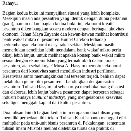
Rahayu.
Bagian kedua buku ini menyajikan situasi yang lebih kompleks.
Meskipun masih ada pesantren yang identik dengan dunia pertanian
(padi), namun dalam bagian kedua buku ini, ekonomi kreatif
pesantren dikembangkan secara modern dengan berbagai aktivitas
ekonomi. Jehan Maya Zayanie dan kawan-kawan melihat kontribusi
bank wakaf mikro di pesantren Buntet Cirebon terhadap
perkembangan ekonomi masyarakat sekitar. Meskipun masih
memerlukan penelitian lebih mendalam, bank wakaf mikro perlu
dikaji lebih lanjut, untuk melihat apakah konsep bank wakaf mikro
sesuai dengan ekonomi Islam yang termaktub di dalam turats
pesantren, atau sebaliknya? Musa Al Hasyim memotret ekonomi
pesantren dari kreativitas santri mendirikan industri perfilman.
Kreativitas santri memungkinkan hal tersebut terjadi, bahkan dapat
melahirkan genre film pesantren—bandingkan dengan sastra
pesantren. Tulisan Hasyim ini sebenarnya membuka ruang diskusi
dan elaborasi lebih lanjut bahwa pesantren dapat berperan sebagai
industri budaya (
cultural industry
), yang mengelaborasi kreavitas
sekaligus menggali kapital dari kultur pesantren.
Dua tulisan lain di bagian kedua ini merupakan dua tulisan yang
memiliki perbedaan titik tekan. Tulisan Kuat Ismanto menggali efek
multiplier pada unit-unit bisnis pesantren di Pekalongan, sementara
tulisan Imam Mustofa melihat dialektika turats dan praktik di