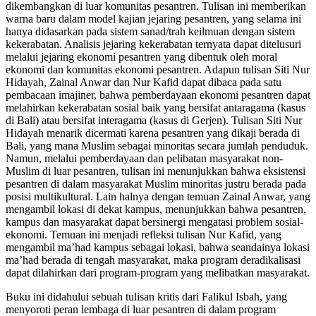
dikembangkan di luar komunitas pesantren. Tulisan ini memberikan
warna baru dalam model kajian jejaring pesantren, yang selama ini
hanya didasarkan pada sistem sanad/trah keilmuan dengan sistem
kekerabatan. Analisis jejaring kekerabatan ternyata dapat ditelusuri
melalui jejaring ekonomi pesantren yang dibentuk oleh moral
ekonomi dan komunitas ekonomi pesantren. Adapun tulisan Siti Nur
Hidayah, Zainal Anwar dan Nur Kafid dapat dibaca pada satu
pembacaan imajiner, bahwa pemberdayaan ekonomi pesantren dapat
melahirkan kekerabatan sosial baik yang bersifat antaragama (kasus
di Bali) atau bersifat interagama (kasus di Gerjen). Tulisan Siti Nur
Hidayah menarik dicermati karena pesantren yang dikaji berada di
Bali, yang mana Muslim sebagai minoritas secara jumlah penduduk.
Namun, melalui pemberdayaan dan pelibatan masyarakat non-
Muslim di luar pesantren, tulisan ini menunjukkan bahwa eksistensi
pesantren di dalam masyarakat Muslim minoritas justru berada pada
posisi multikultural. Lain halnya dengan temuan Zainal Anwar, yang
mengambil lokasi di dekat kampus, menunjukkan bahwa pesantren,
kampus dan masyarakat dapat bersinergi mengatasi problem sosial-
ekonomi. Temuan ini menjadi refleksi tulisan Nur Kafid, yang
mengambil ma’had kampus sebagai lokasi, bahwa seandainya lokasi
ma’had berada di tengah masyarakat, maka program deradikalisasi
dapat dilahirkan dari program-program yang melibatkan masyarakat.
Buku ini didahului sebuah tulisan kritis dari Falikul Isbah, yang
menyoroti peran lembaga di luar pesantren di dalam program