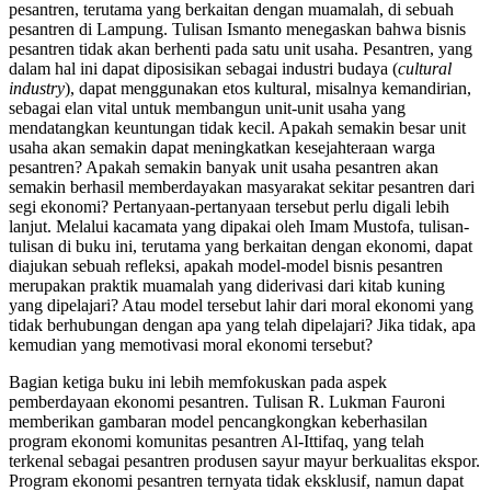
pesantren, terutama yang berkaitan dengan muamalah, di sebuah
pesantren di Lampung. Tulisan Ismanto menegaskan bahwa bisnis
pesantren tidak akan berhenti pada satu unit usaha. Pesantren, yang
dalam hal ini dapat diposisikan sebagai industri budaya (
cultural
industry
), dapat menggunakan etos kultural, misalnya kemandirian,
sebagai elan vital untuk membangun unit-unit usaha yang
mendatangkan keuntungan tidak kecil. Apakah semakin besar unit
usaha akan semakin dapat meningkatkan kesejahteraan warga
pesantren? Apakah semakin banyak unit usaha pesantren akan
semakin berhasil memberdayakan masyarakat sekitar pesantren dari
segi ekonomi? Pertanyaan-pertanyaan tersebut perlu digali lebih
lanjut. Melalui kacamata yang dipakai oleh Imam Mustofa, tulisan-
tulisan di buku ini, terutama yang berkaitan dengan ekonomi, dapat
diajukan sebuah refleksi, apakah model-model bisnis pesantren
merupakan praktik muamalah yang diderivasi dari kitab kuning
yang dipelajari? Atau model tersebut lahir dari moral ekonomi yang
tidak berhubungan dengan apa yang telah dipelajari? Jika tidak, apa
kemudian yang memotivasi moral ekonomi tersebut?
Bagian ketiga buku ini lebih memfokuskan pada aspek
pemberdayaan ekonomi pesantren. Tulisan R. Lukman Fauroni
memberikan gambaran model pencangkongkan keberhasilan
program ekonomi komunitas pesantren Al-Ittifaq, yang telah
terkenal sebagai pesantren produsen sayur mayur berkualitas ekspor.
Program ekonomi pesantren ternyata tidak eksklusif, namun dapat