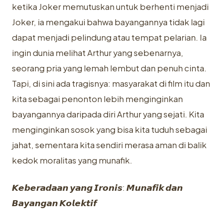
ketika Joker memutuskan untuk berhenti menjadi
Joker, ia mengakui bahwa bayangannya tidak lagi
dapat menjadi pelindung atau tempat pelarian. Ia
ingin dunia melihat Arthur yang sebenarnya,
seorang pria yang lemah lembut dan penuh cinta.
Tapi, di sini ada tragisnya: masyarakat di film itu dan
kita sebagai penonton lebih menginginkan
bayangannya daripada diri Arthur yang sejati. Kita
menginginkan sosok yang bisa kita tuduh sebagai
jahat, sementara kita sendiri merasa aman di balik
kedok moralitas yang munafik.
𝙆𝙚𝙗𝙚𝙧𝙖𝙙𝙖𝙖𝙣 𝙮𝙖𝙣𝙜 𝙄𝙧𝙤𝙣𝙞𝙨: 𝙈𝙪𝙣𝙖𝙛𝙞𝙠 𝙙𝙖𝙣
𝘽𝙖𝙮𝙖𝙣𝙜𝙖𝙣 𝙆𝙤𝙡𝙚𝙠𝙩𝙞𝙛