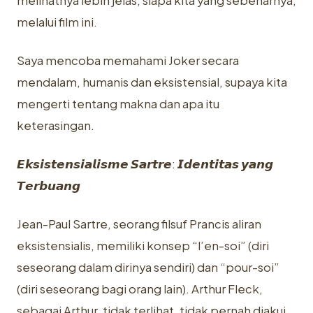
melihatnya lebih jelas, siapa kita yang sebenarnya,
melalui film ini.
Saya mencoba memahami Joker secara
mendalam, humanis dan eksistensial, supaya kita
mengerti tentang makna dan apa itu
keterasingan.
𝙀𝙠𝙨𝙞𝙨𝙩𝙚𝙣𝙨𝙞𝙖𝙡𝙞𝙨𝙢𝙚 𝙎𝙖𝙧𝙩𝙧𝙚: 𝙄𝙙𝙚𝙣𝙩𝙞𝙩𝙖𝙨 𝙮𝙖𝙣𝙜
𝙏𝙚𝙧𝙗𝙪𝙖𝙣𝙜
Jean-Paul Sartre, seorang filsuf Prancis aliran
eksistensialis, memiliki konsep “l’en-soi” (diri
seseorang dalam dirinya sendiri) dan “pour-soi”
(diri seseorang bagi orang lain). Arthur Fleck,
sebagai Arthur, tidak terlihat, tidak pernah diakui