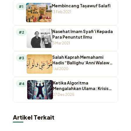
Membincang Taṣawuf Salafī
#1
13 Feb 2021
Nasehat Imam Syafi’i Kepada
#2
Para Penuntut Ilmu
3 Mar 2021
Salah Kaprah Memahami
#3
Hadis “Ballighu ‘Anni Walaw
Ayah”
1 Jul 2020
Ketika Algoritma
#4
Mengalahkan Ulama: Krisis
Otoritas Keagamaan di
27 Des 2025
Ruang Digital
Artikel Terkait