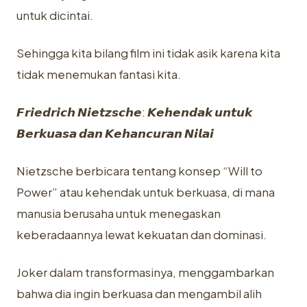
untuk dicintai.
Sehingga kita bilang film ini tidak asik karena kita
tidak menemukan fantasi kita.
𝙁𝙧𝙞𝙚𝙙𝙧𝙞𝙘𝙝 𝙉𝙞𝙚𝙩𝙯𝙨𝙘𝙝𝙚: 𝙆𝙚𝙝𝙚𝙣𝙙𝙖𝙠 𝙪𝙣𝙩𝙪𝙠
𝘽𝙚𝙧𝙠𝙪𝙖𝙨𝙖 𝙙𝙖𝙣 𝙆𝙚𝙝𝙖𝙣𝙘𝙪𝙧𝙖𝙣 𝙉𝙞𝙡𝙖𝙞
Nietzsche berbicara tentang konsep “Will to
Power” atau kehendak untuk berkuasa, di mana
manusia berusaha untuk menegaskan
keberadaannya lewat kekuatan dan dominasi.
Joker dalam transformasinya, menggambarkan
bahwa dia ingin berkuasa dan mengambil alih