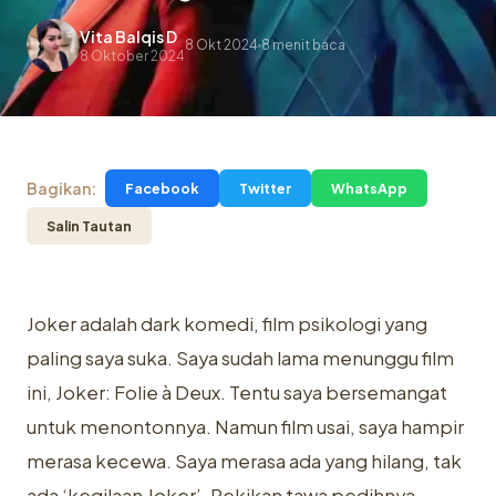
Vita Balqis D
8 Okt 2024
8 menit baca
.
8 Oktober 2024
Bagikan:
Facebook
Twitter
WhatsApp
Salin Tautan
Joker adalah dark komedi, film psikologi yang
paling saya suka. Saya sudah lama menunggu film
ini, Joker: Folie à Deux. Tentu saya bersemangat
untuk menontonnya. Namun film usai, saya hampir
merasa kecewa. Saya merasa ada yang hilang, tak
ada ‘kegilaan Joker’. Pekikan tawa pedihnya