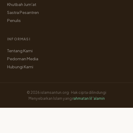
Khutbah Jum'at
Sastra Pesantren
Penulis
INFORMASI
Tentang Kami
Pedoman Media
Hubungi Kami
© 2026 islamsantun.org · Hak cipta dilindungi
Menyebarkan Islam yang
rahmatan lil 'alamin