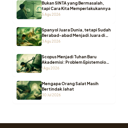
Bukan SINTA yang Bermasalah,
tapi Cara Kita Memperlakukannya
5 Agu 2026
Spanyol Juara Dunia, tetapi Sudah
Berabad-abad Menjadi Juara di
Pesantren Indonesia
3 Agu 2026
Scopus Menjadi Tuhan Baru
Akademisi: Problem Epistemologi
ketika Wasā’il Berubah Menjadi
1 Agu 2026
Maqāṣid
Mengapa Orang Salat Masih
Bertindak Jahat
30 Jul 2026