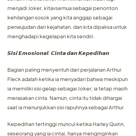
menjadi Joker, kitavsemua sebagai penonton
kehilangan sosok yang kita anggap sebagai
perwujudan dari kejahatan, dan kita dipaksa untuk
menghadapi kegelapan kita sendiri.
𝙎𝙞𝙨𝙞 𝙀𝙢𝙤𝙨𝙞𝙤𝙣𝙖𝙡: 𝘾𝙞𝙣𝙩𝙖 𝙙𝙖𝙣 𝙆𝙚𝙥𝙚𝙙𝙞𝙝𝙖𝙣
Bagian paling menyentuh dari perjalanan Arthur
Fleck adalah ketika ia menyadari bahwa meskipun
ia memiliki sisi gelap sebagai Joker, ia tetap masih
merasakan cinta. Namun, cinta itu tidak dihargai
saat ia menunjukkan sisi rapuhnya sebagai Arthur.
Kepedihan tertinggi muncul ketika Harley Quinn,
seseorang yang ia cintai, hanya menginginkan