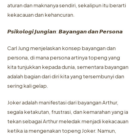
aturan dan maknanya sendiri, sekalipun itu berarti
kekacauan dan kehancuran.
𝙋𝙨𝙞𝙠𝙤𝙡𝙤𝙜𝙞 𝙅𝙪𝙣𝙜𝙞𝙖𝙣: 𝘽𝙖𝙮𝙖𝙣𝙜𝙖𝙣 𝙙𝙖𝙣 𝙋𝙚𝙧𝙨𝙤𝙣𝙖
Carl Jung menjelaskan konsep bayangan dan
persona, di mana persona artinya topeng yang
kita tunjukkan kepada dunia, sementara bayangan
adalah bagian dari diri kita yang tersembunyi dan
sering kali gelap.
Joker adalah manifestasi dari bayangan Arthur,
segala ketakutan, frustrasi, dan kemarahan yang ia
tekan sebagai Arthur meledak menjadi kekacauan
ketika ia mengenakan topeng Joker. Namun,