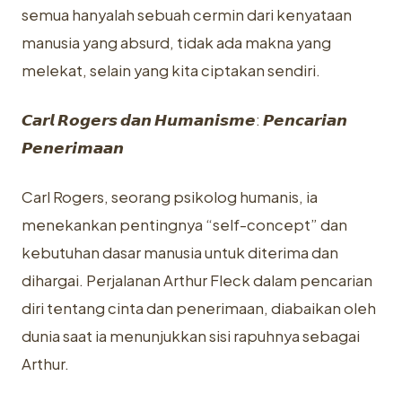
semua hanyalah sebuah cermin dari kenyataan
manusia yang absurd, tidak ada makna yang
melekat, selain yang kita ciptakan sendiri.
𝘾𝙖𝙧𝙡 𝙍𝙤𝙜𝙚𝙧𝙨 𝙙𝙖𝙣 𝙃𝙪𝙢𝙖𝙣𝙞𝙨𝙢𝙚: 𝙋𝙚𝙣𝙘𝙖𝙧𝙞𝙖𝙣
𝙋𝙚𝙣𝙚𝙧𝙞𝙢𝙖𝙖𝙣
Carl Rogers, seorang psikolog humanis, ia
menekankan pentingnya “self-concept” dan
kebutuhan dasar manusia untuk diterima dan
dihargai. Perjalanan Arthur Fleck dalam pencarian
diri tentang cinta dan penerimaan, diabaikan oleh
dunia saat ia menunjukkan sisi rapuhnya sebagai
Arthur.