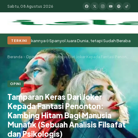
Sabtu, 08 Agustus 2026
◆
emperlakukannya
Spanyol Juara Dunia, tetapi Sudah Berabad-abad Menj
TERKINI
Populer:
Moderasi Beragama
Khutbah Jumat
Pesantren
Tokoh Isla
Beranda
Opini
Tamparan Keras Dari Joker Kepada Fantasi Penonton: Kambing Hitam Bagi Manusia Munafik (Sebuah Analisis Filsafat dan Psikologis)
OPINI
Tamparan Keras Dari Joker
Kepada Fantasi Penonton:
Kambing Hitam Bagi Manusia
Munafik (Sebuah Analisis Filsafat
dan Psikologis)