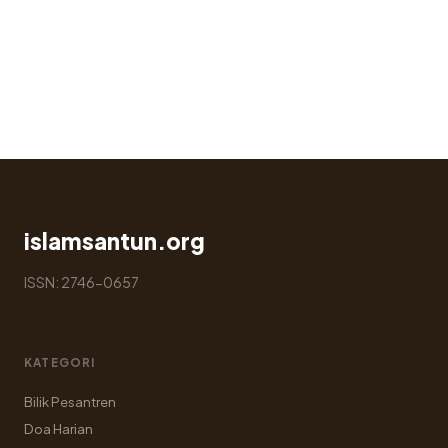
Maqāṣid
Mengapa Orang Salat Masih
Bertindak Jahat
30 Jul 2026
islamsantun.org
ISSN: 2746-0657
KATEGORI
Bilik Pesantren
Doa Harian