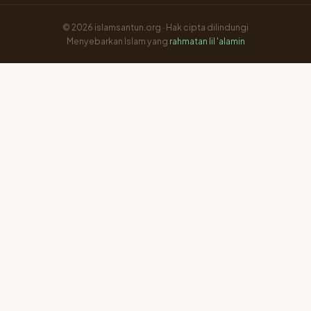
© 2026 islamsantun.org · Hak cipta dilindungi
Menyebarkan Islam yang
rahmatan lil 'alamin