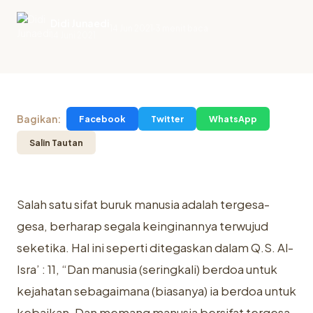
Didi Junaedi
14 Jun 2021
3 menit baca
.
14 Juni 2021
Bagikan:
Facebook
Twitter
WhatsApp
Salin Tautan
Salah satu sifat buruk manusia adalah tergesa-
gesa, berharap segala ‎keinginannya terwujud
seketika. Hal ini seperti ditegaskan dalam Q.S. Al-
Isra’ ‎‎: 11, “Dan manusia (seringkali) berdoa untuk
kejahatan sebagaimana (biasanya) ia berdoa untuk
‎kebaikan. Dan memang manusia bersifat tergesa-