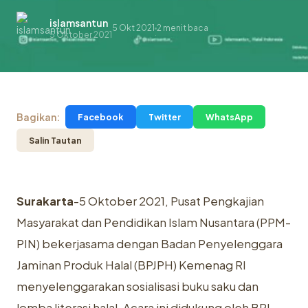
islamsantun
5 Okt 2021
2 menit baca
.
5 Oktober 2021
Bagikan:
Facebook
Twitter
WhatsApp
Salin Tautan
Surakarta
-5 Oktober 2021, Pusat Pengkajian
Masyarakat dan Pendidikan Islam Nusantara (PPM-
PIN) bekerjasama dengan Badan Penyelenggara
Jaminan Produk Halal (BPJPH) Kemenag RI
menyelenggarakan sosialisasi buku saku dan
lomba literasi halal. Acara ini didukung oleh BRI