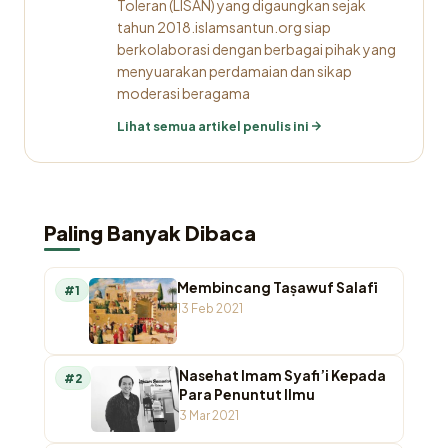
Toleran (LISAN) yang digaungkan sejak
tahun 2018.islamsantun.org siap
berkolaborasi dengan berbagai pihak yang
menyuarakan perdamaian dan sikap
moderasi beragama
Lihat semua artikel penulis ini
Paling Banyak Dibaca
Membincang Taṣawuf Salafī
#1
13 Feb 2021
Nasehat Imam Syafi’i Kepada
#2
Para Penuntut Ilmu
3 Mar 2021