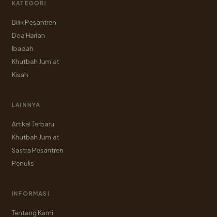
KATEGORI
Bilik Pesantren
Doa Harian
Ibadah
Khutbah Jum'at
Kisah
LAINNYA
Artikel Terbaru
Khutbah Jum'at
Sastra Pesantren
Penulis
INFORMASI
Tentang Kami