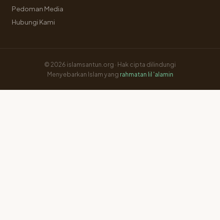
Pedoman Media
Hubungi Kami
© 2026 islamsantun.org · Hak cipta dilindungi
Menyebarkan Islam yang
rahmatan lil 'alamin