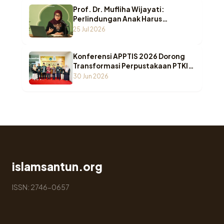
Prof. Dr. Mufliha Wijayati:
Perlindungan Anak Harus
Bergeser dari Sekadar Melindungi
25 Jul 2026
Menuju Pemenuhan Hak Anak
Konferensi APPTIS 2026 Dorong
Transformasi Perpustakaan PTKI
di Era AI
30 Jun 2026
islamsantun.org
ISSN: 2746-0657