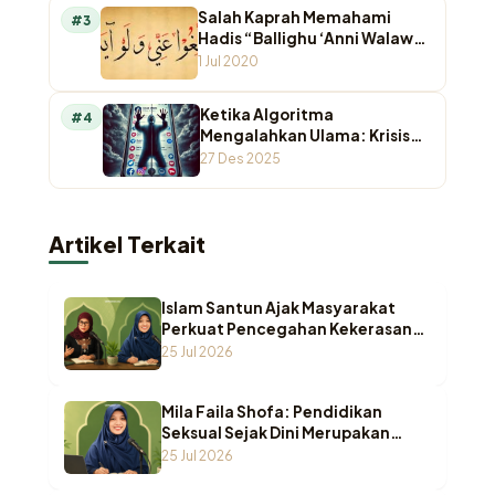
Salah Kaprah Memahami
#3
Hadis “Ballighu ‘Anni Walaw
Ayah”
1 Jul 2020
Ketika Algoritma
#4
Mengalahkan Ulama: Krisis
Otoritas Keagamaan di
27 Des 2025
Ruang Digital
Artikel Terkait
Islam Santun Ajak Masyarakat
Perkuat Pencegahan Kekerasan
Seksual terhadap Anak
25 Jul 2026
Mila Faila Shofa: Pendidikan
Seksual Sejak Dini Merupakan
Benteng Utama Melindungi Anak
25 Jul 2026
dari Kekerasan