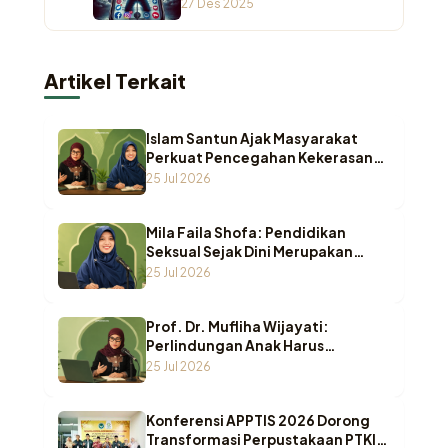
Otoritas Keagamaan di
27 Des 2025
Ruang Digital
Artikel Terkait
Islam Santun Ajak Masyarakat
Perkuat Pencegahan Kekerasan
Seksual terhadap Anak
25 Jul 2026
Mila Faila Shofa: Pendidikan
Seksual Sejak Dini Merupakan
Benteng Utama Melindungi Anak
25 Jul 2026
dari Kekerasan
Prof. Dr. Mufliha Wijayati:
Perlindungan Anak Harus
Bergeser dari Sekadar Melindungi
25 Jul 2026
Menuju Pemenuhan Hak Anak
Konferensi APPTIS 2026 Dorong
Transformasi Perpustakaan PTKI