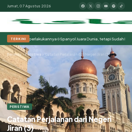
Jumat, 07 Agustus 2026
◆
 Kita Memperlakukannya
Spanyol Juara Dunia, tetapi Sudah Berabad-ab
TERKINI
Populer:
Moderasi Beragama
Khutbah Jumat
Pesantren
Tokoh Isla
Beranda
Peristiwa
Catatan Perjalanan dari Negeri Jiran (3)
PERISTIWA
Catatan Perjalanan dari Negeri
Jiran (3)