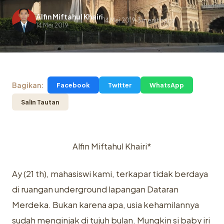
Alfin Miftahul Khairi
14 Mei 2019
3 menit baca
.
14 Mei 2019
Bagikan:
Facebook
Twitter
WhatsApp
Salin Tautan
Alfin Miftahul Khairi*
Ay (21 th), mahasiswi kami, terkapar tidak berdaya
di ruangan underground lapangan Dataran
Merdeka. Bukan karena apa, usia kehamilannya
sudah menginjak di tujuh bulan. Mungkin si baby iri