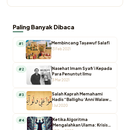
Paling Banyak Dibaca
Membincang Taṣawuf Salafī
#1
13 Feb 2021
Nasehat Imam Syafi’i Kepada
#2
Para Penuntut Ilmu
3 Mar 2021
Salah Kaprah Memahami
#3
Hadis “Ballighu ‘Anni Walaw
Ayah”
1 Jul 2020
Ketika Algoritma
#4
Mengalahkan Ulama: Krisis