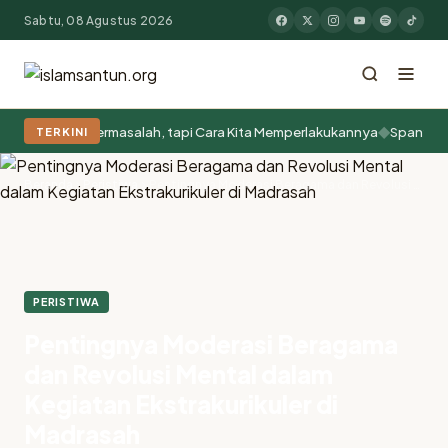
Sabtu, 08 Agustus 2026
◆
 SINTA yang Bermasalah, tapi Cara Kita Memperlakukannya
Spanyol J
TERKINI
Populer:
Moderasi Beragama
Khutbah Jumat
Pesantren
Tokoh Islam
Beranda
Peristiwa
Pentingnya Moderasi Beragama dan Revolusi Mental dalam Kegiatan Ekstrakurikuler di Madrasah
PERISTIWA
Pentingnya Moderasi Beragama
dan Revolusi Mental dalam
Kegiatan Ekstrakurikuler di
Madrasah