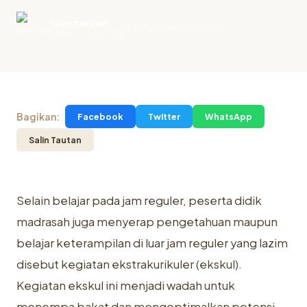
islamsantun
10 Des 2019
2 menit baca
.
10 Desember 2019
Bagikan:
Facebook
Twitter
WhatsApp
Salin Tautan
Selain belajar pada jam reguler, peserta didik
madrasah juga menyerap pengetahuan maupun
belajar keterampilan di luar jam reguler yang lazim
disebut kegiatan ekstrakurikuler (ekskul).
Kegiatan ekskul ini menjadi wadah untuk
menempa bakat dan mengoptimalkan potensi