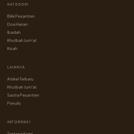
KATEGORI
Bilik Pesantren
Doa Harian
Ibadah
Khutbah Jum'at
Kisah
LAINNYA
Artikel Terbaru
Khutbah Jum'at
Sastra Pesantren
Penulis
INFORMASI
Tentang Kami