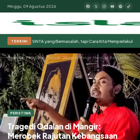
Minggu, 09 Agustus 2026
◆
◆
Bukan SINTA yang Bermasalah, tapi Cara Kita Memperlakukannya
Spa
TERKINI
Populer:
Moderasi Beragama
Khutbah Jumat
Pesantren
Tokoh Isla
Beranda
Peristiwa
Tragedi Odalan di Mangir: Merobek Rajutan Kebangsaan
PERISTIWA
Tragedi Odalan di Mangir:
Merobek Rajutan Kebangsaan