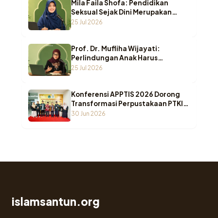
Mila Faila Shofa: Pendidikan
Seksual Sejak Dini Merupakan
Benteng Utama Melindungi Anak
25 Jul 2026
dari Kekerasan
Prof. Dr. Mufliha Wijayati:
Perlindungan Anak Harus
Bergeser dari Sekadar Melindungi
25 Jul 2026
Menuju Pemenuhan Hak Anak
Konferensi APPTIS 2026 Dorong
Transformasi Perpustakaan PTKI
di Era AI
30 Jun 2026
islamsantun.org