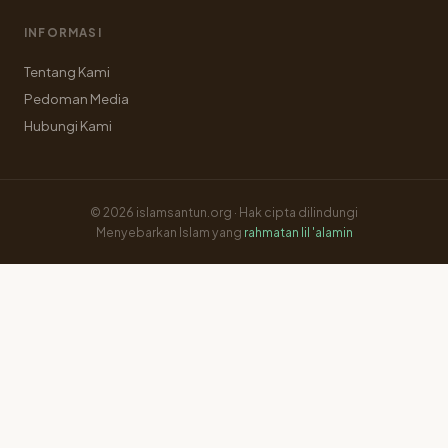
INFORMASI
Tentang Kami
Pedoman Media
Hubungi Kami
© 2026 islamsantun.org · Hak cipta dilindungi
Menyebarkan Islam yang
rahmatan lil 'alamin