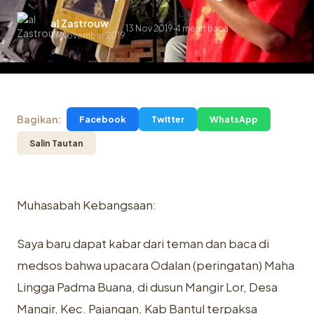
al Zastrouw
13 Nov 2019
4 menit baca
.
13 November 2019
Bagikan:
Facebook
Twitter
WhatsApp
Salin Tautan
Muhasabah Kebangsaan:
Saya baru dapat kabar dari teman dan baca di
medsos bahwa upacara Odalan (peringatan) Maha
Lingga Padma Buana, di dusun Mangir Lor, Desa
Mangir, Kec. Pajangan, Kab Bantul terpaksa