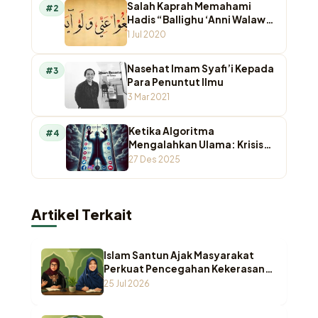
Salah Kaprah Memahami
#2
Hadis “Ballighu ‘Anni Walaw
Ayah”
1 Jul 2020
Nasehat Imam Syafi’i Kepada
#3
Para Penuntut Ilmu
3 Mar 2021
Ketika Algoritma
#4
Mengalahkan Ulama: Krisis
Otoritas Keagamaan di
27 Des 2025
Ruang Digital
Artikel Terkait
Islam Santun Ajak Masyarakat
Perkuat Pencegahan Kekerasan
Seksual terhadap Anak
25 Jul 2026