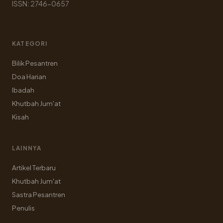
ISSN: 2746-0657
KATEGORI
Bilik Pesantren
Doa Harian
Ibadah
Khutbah Jum'at
Kisah
LAINNYA
Artikel Terbaru
Khutbah Jum'at
Sastra Pesantren
Penulis